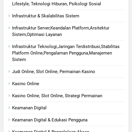
Lifestyle, Teknologi Hiburan, Psikologi Sosial
Infrastruktur & Skalabilitas Sistem
Infrastruktur Server,Keandalan Platform,Arsitektur
Sistem,Optimasi Layanan
Infrastruktur Teknologi,Jaringan Terdistribusi,Stabilitas
Platform Online,Pengalaman Pengguna,Manajemen
Sistem
Judi Online, Slot Online, Permainan Kasino
Kasino Online
Kasino Online, Slot Online, Strategi Permainan
Keamanan Digital
Keamanan Digital & Edukasi Pengguna