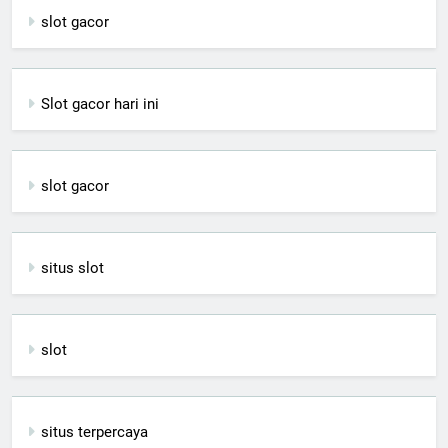
slot gacor
Slot gacor hari ini
slot gacor
situs slot
slot
situs terpercaya