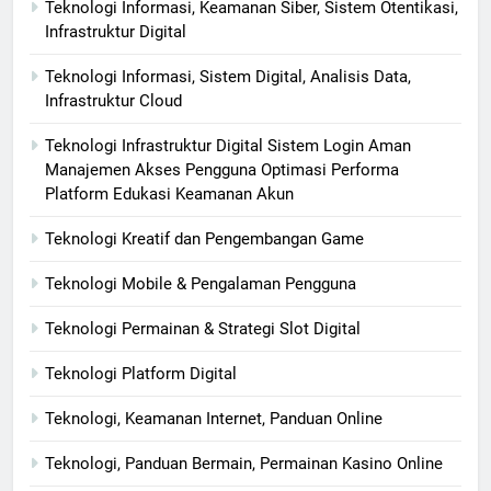
Teknologi Informasi, Keamanan Siber, Sistem Otentikasi,
Infrastruktur Digital
Teknologi Informasi, Sistem Digital, Analisis Data,
Infrastruktur Cloud
Teknologi Infrastruktur Digital Sistem Login Aman
Manajemen Akses Pengguna Optimasi Performa
Platform Edukasi Keamanan Akun
Teknologi Kreatif dan Pengembangan Game
Teknologi Mobile & Pengalaman Pengguna
Teknologi Permainan & Strategi Slot Digital
Teknologi Platform Digital
Teknologi, Keamanan Internet, Panduan Online
Teknologi, Panduan Bermain, Permainan Kasino Online