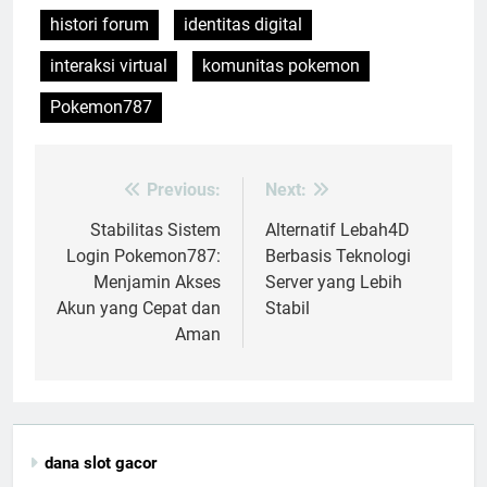
histori forum
identitas digital
interaksi virtual
komunitas pokemon
Pokemon787
Previous:
Next:
Post
navigation
Stabilitas Sistem
Alternatif Lebah4D
Login Pokemon787:
Berbasis Teknologi
Menjamin Akses
Server yang Lebih
Akun yang Cepat dan
Stabil
Aman
dana slot gacor