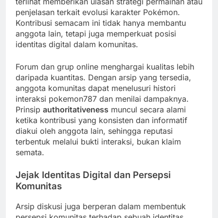
terlihat memberikan ulasan strategi permainan atau
penjelasan terkait evolusi karakter Pokémon.
Kontribusi semacam ini tidak hanya membantu
anggota lain, tetapi juga memperkuat posisi
identitas digital dalam komunitas.
Forum dan grup online menghargai kualitas lebih
daripada kuantitas. Dengan arsip yang tersedia,
anggota komunitas dapat menelusuri histori
interaksi pokemon787 dan menilai dampaknya.
Prinsip
authoritativeness
muncul secara alami
ketika kontribusi yang konsisten dan informatif
diakui oleh anggota lain, sehingga reputasi
terbentuk melalui bukti interaksi, bukan klaim
semata.
Jejak Identitas Digital dan Persepsi
Komunitas
Arsip diskusi juga berperan dalam membentuk
persepsi komunitas terhadap sebuah identitas