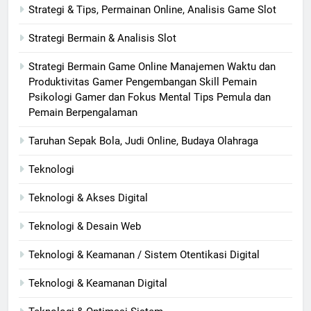
Strategi & Tips, Permainan Online, Analisis Game Slot
Strategi Bermain & Analisis Slot
Strategi Bermain Game Online Manajemen Waktu dan
Produktivitas Gamer Pengembangan Skill Pemain
Psikologi Gamer dan Fokus Mental Tips Pemula dan
Pemain Berpengalaman
Taruhan Sepak Bola, Judi Online, Budaya Olahraga
Teknologi
Teknologi & Akses Digital
Teknologi & Desain Web
Teknologi & Keamanan / Sistem Otentikasi Digital
Teknologi & Keamanan Digital