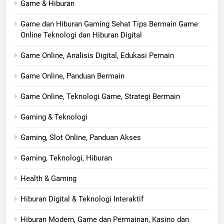
Game & Hiburan
Game dan Hiburan Gaming Sehat Tips Bermain Game
Online Teknologi dan Hiburan Digital
Game Online, Analisis Digital, Edukasi Pemain
Game Online, Panduan Bermain
Game Online, Teknologi Game, Strategi Bermain
Gaming & Teknologi
Gaming, Slot Online, Panduan Akses
Gaming, Teknologi, Hiburan
Health & Gaming
Hiburan Digital & Teknologi Interaktif
Hiburan Modern, Game dan Permainan, Kasino dan