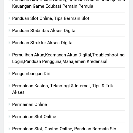
Keuangan Game Edukasi Pemain Pemula
Panduan Slot Online, Tips Bermain Slot
Panduan Stabilitas Akses Digital
Panduan Struktur Akses Digital
Pemulihan Akun,Keamanan Akun Digital,Troubleshooting
Login,Panduan Pengguna,Manajemen Kredensial
Pengembangan Diri
Permainan Kasino, Teknologi & Internet, Tips & Trik
Akses
Permainan Online
Permainan Slot Online
Permainan Slot, Casino Online, Panduan Bermain Slot