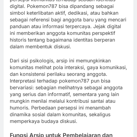
digital. Pokemon787 bisa dipandang sebagai
simbol keterlibatan aktif, dedikasi, atau bahkan
sebagai referensi bagi anggota baru yang mencari
panduan atau informasi terpercaya. Jejak digital
ini memberikan anggota komunitas perspektif
historis tentang bagaimana identitas berperan
dalam membentuk diskusi.
Dari sisi psikologis, arsip ini memungkinkan
komunitas melihat pola interaksi, gaya komunikasi,
dan konsistensi perilaku seorang anggota.
Interpretasi terhadap pokemon787 pun bisa
bervariasi: sebagian melihatnya sebagai anggota
yang serius dan informatif, sementara yang lain
mungkin menilai melalui kontribusi santai atau
humoris. Perbedaan persepsi ini menambah
dinamika sosial dalam komunitas, sekaligus
memperkaya budaya diskusi.
Fungsi Arsip untuk Pembelajaran dan