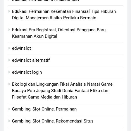
Edukasi Permainan Kesehatan Finansial Tips Hiburan
Digital Manajemen Risiko Perilaku Bermain
Edukasi Pra-Registrasi, Orientasi Pengguna Baru,
Keamanan Akun Digital
edwinslot
edwinslot alternatif
edwinslot login
Ekologi dan Lingkungan Fiksi Analisis Narasi Game
Budaya Pop Jepang Studi Dunia Fantasi Etika dan
Filsafat Game Media dan Hiburan
Gambling, Slot Online, Permainan
Gambling, Slot Online, Rekomendasi Situs