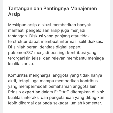
Tantangan dan Pentingnya Manajemen
Arsip
Meskipun arsip diskusi memberikan banyak
manfaat, pengelolaan arsip juga menjadi
tantangan. Diskusi yang panjang atau tidak
terstruktur dapat membuat informasi sulit diakses.
Di sinilah peran identitas digital seperti
pokemon787 menjadi penting: kontribusi yang
terorganisir, jelas, dan relevan membantu menjaga
kualitas arsip.
Komunitas menghargai anggota yang tidak hanya
aktif, tetapi juga mampu memberikan kontribusi
yang mempermudah pemahaman anggota lain.
Prinsip
expertise
dalam E-E-A-T diterapkan di sini:
kualitas interaksi dan pengetahuan yang dibagikan
lebih dihargai daripada sekadar jumlah komentar.