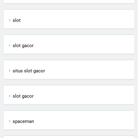
slot
slot gacor
situs slot gacor
slot gacor
spaceman