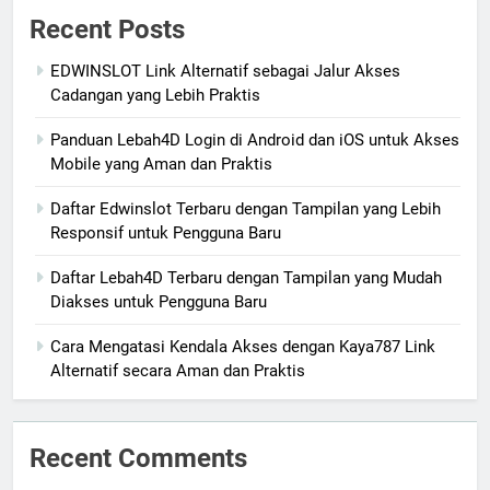
Recent Posts
EDWINSLOT Link Alternatif sebagai Jalur Akses
Cadangan yang Lebih Praktis
Panduan Lebah4D Login di Android dan iOS untuk Akses
Mobile yang Aman dan Praktis
Daftar Edwinslot Terbaru dengan Tampilan yang Lebih
Responsif untuk Pengguna Baru
Daftar Lebah4D Terbaru dengan Tampilan yang Mudah
Diakses untuk Pengguna Baru
Cara Mengatasi Kendala Akses dengan Kaya787 Link
Alternatif secara Aman dan Praktis
Recent Comments