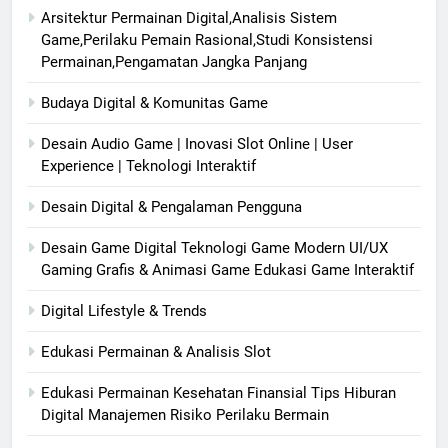
Arsitektur Permainan Digital,Analisis Sistem
Game,Perilaku Pemain Rasional,Studi Konsistensi
Permainan,Pengamatan Jangka Panjang
Budaya Digital & Komunitas Game
Desain Audio Game | Inovasi Slot Online | User
Experience | Teknologi Interaktif
Desain Digital & Pengalaman Pengguna
Desain Game Digital Teknologi Game Modern UI/UX
Gaming Grafis & Animasi Game Edukasi Game Interaktif
Digital Lifestyle & Trends
Edukasi Permainan & Analisis Slot
Edukasi Permainan Kesehatan Finansial Tips Hiburan
Digital Manajemen Risiko Perilaku Bermain