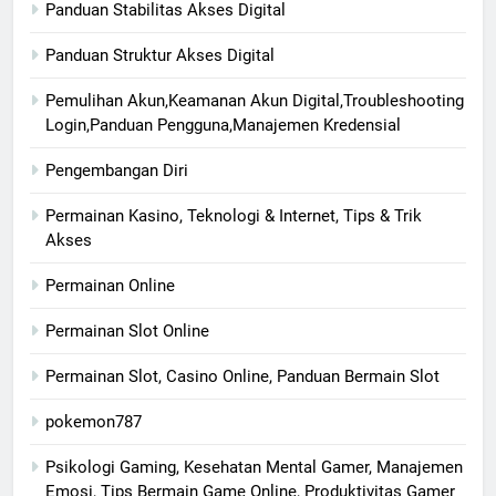
Panduan Stabilitas Akses Digital
Panduan Struktur Akses Digital
Pemulihan Akun,Keamanan Akun Digital,Troubleshooting
Login,Panduan Pengguna,Manajemen Kredensial
Pengembangan Diri
Permainan Kasino, Teknologi & Internet, Tips & Trik
Akses
Permainan Online
Permainan Slot Online
Permainan Slot, Casino Online, Panduan Bermain Slot
pokemon787
Psikologi Gaming, Kesehatan Mental Gamer, Manajemen
Emosi, Tips Bermain Game Online, Produktivitas Gamer