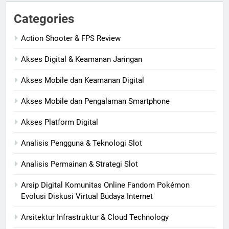
Categories
Action Shooter & FPS Review
Akses Digital & Keamanan Jaringan
Akses Mobile dan Keamanan Digital
Akses Mobile dan Pengalaman Smartphone
Akses Platform Digital
Analisis Pengguna & Teknologi Slot
Analisis Permainan & Strategi Slot
Arsip Digital Komunitas Online Fandom Pokémon
Evolusi Diskusi Virtual Budaya Internet
Arsitektur Infrastruktur & Cloud Technology