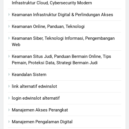
Infrastruktur Cloud, Cybersecurity Modern
Keamanan Infrastruktur Digital & Perlindungan Akses
Keamanan Online, Panduan, Teknologi
Keamanan Siber, Teknologi Informasi, Pengembangan
Web
Keamanan Situs Judi, Panduan Bermain Online, Tips
Pemain, Proteksi Data, Strategi Bermain Judi
Keandalan Sistem
link alternatif edwinslot
login edwinslot alternatif
Manajemen Akses Perangkat
Manajemen Pengalaman Digital