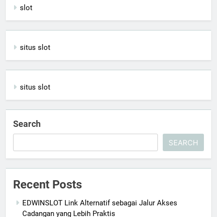
slot
situs slot
situs slot
Search
SEARCH
Recent Posts
EDWINSLOT Link Alternatif sebagai Jalur Akses
Cadangan yang Lebih Praktis