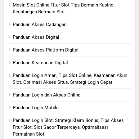
Mesin Slot Online Fitur Slot Tips Bermain Kasino
Keuntungan Bermain Slot
Panduan Akses Cadangan
Panduan Akses Digital
Panduan Akses Platform Digital
Panduan Keamanan Digital
Panduan Login Aman, Tips Slot Online, Keamanan Akun
Slot, Optimasi Akses Situs, Strategi Login Cepat
Panduan Login dan Akses Online
Panduan Login Mobile
Panduan Login Slot, Strategi Klaim Bonus, Tips Akses
Fitur Slot, Slot Gacor Terpercaya, Optimalisasi
Permainan Slot