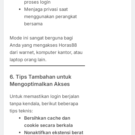
proses login
Menjaga privasi saat
menggunakan perangkat
bersama
Mode ini sangat berguna bagi
Anda yang mengakses Horas88
dari warnet, komputer kantor, atau
laptop orang lain.
6. Tips Tambahan untuk
Mengoptimalkan Akses
Untuk memastikan login berjalan
tanpa kendala, berikut beberapa
tips teknis:
Bersihkan cache dan
cookie secara berkala
Nonaktifkan ekstensi berat