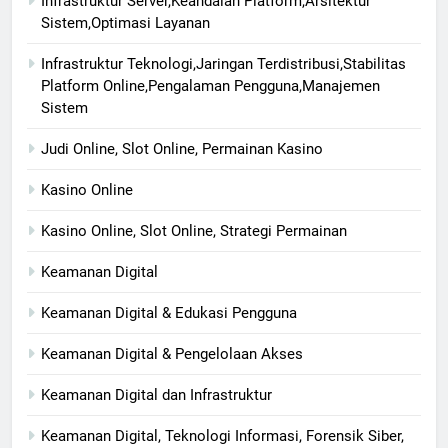
Infrastruktur Server,Keandalan Platform,Arsitektur
Sistem,Optimasi Layanan
Infrastruktur Teknologi,Jaringan Terdistribusi,Stabilitas
Platform Online,Pengalaman Pengguna,Manajemen
Sistem
Judi Online, Slot Online, Permainan Kasino
Kasino Online
Kasino Online, Slot Online, Strategi Permainan
Keamanan Digital
Keamanan Digital & Edukasi Pengguna
Keamanan Digital & Pengelolaan Akses
Keamanan Digital dan Infrastruktur
Keamanan Digital, Teknologi Informasi, Forensik Siber,