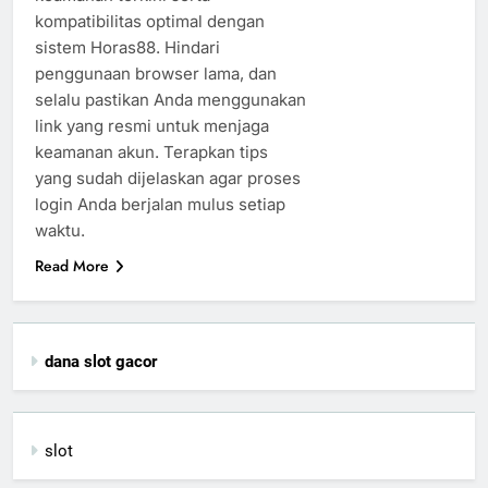
kompatibilitas optimal dengan
sistem Horas88. Hindari
penggunaan browser lama, dan
selalu pastikan Anda menggunakan
link yang resmi untuk menjaga
keamanan akun. Terapkan tips
yang sudah dijelaskan agar proses
login Anda berjalan mulus setiap
waktu.
Read More
dana slot gacor
slot