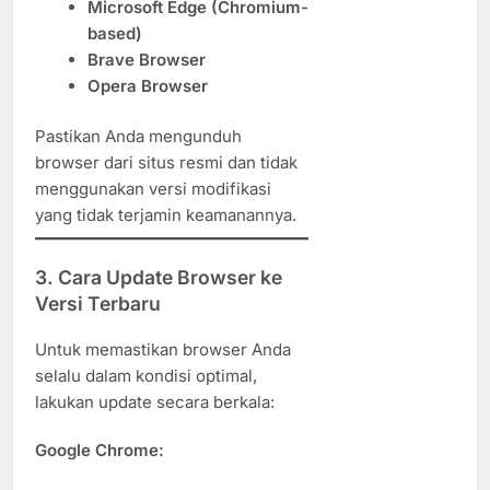
Microsoft Edge (Chromium-
based)
Brave Browser
Opera Browser
Pastikan Anda mengunduh
browser dari situs resmi dan tidak
menggunakan versi modifikasi
yang tidak terjamin keamanannya.
3. Cara Update Browser ke
Versi Terbaru
Untuk memastikan browser Anda
selalu dalam kondisi optimal,
lakukan update secara berkala:
Google Chrome: