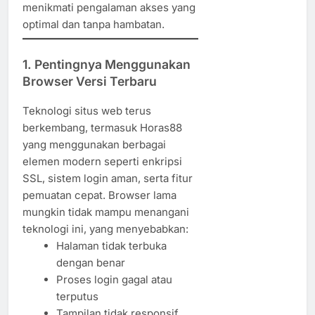
menikmati pengalaman akses yang
optimal dan tanpa hambatan.
1. Pentingnya Menggunakan
Browser Versi Terbaru
Teknologi situs web terus
berkembang, termasuk Horas88
yang menggunakan berbagai
elemen modern seperti enkripsi
SSL, sistem login aman, serta fitur
pemuatan cepat. Browser lama
mungkin tidak mampu menangani
teknologi ini, yang menyebabkan:
Halaman tidak terbuka
dengan benar
Proses login gagal atau
terputus
Tampilan tidak responsif