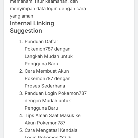
memahami fitur keamanan, dan
menyimpan data login dengan cara
yang aman
Internal Linking
Suggestion
Panduan Daftar
Pokemon787 dengan
Langkah Mudah untuk
Pengguna Baru
Cara Membuat Akun
Pokemon787 dengan
Proses Sederhana
Panduan Login Pokemon787
dengan Mudah untuk
Pengguna Baru
Tips Aman Saat Masuk ke
Akun Pokemon787
Cara Mengatasi Kendala
Login Pokemon787 di