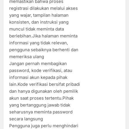
memastikan bahwa proses
registrasi dilakukan melalui akses
yang wajar, tampilan halaman
konsisten, dan instruksi yang
muncul tidak meminta data
berlebihan.Jika halaman meminta
informasi yang tidak relevan,
pengguna sebaiknya berhenti dan
memeriksa ulang
Jangan pernah membagikan
password, kode verifikasi, atau
informasi akun kepada pihak
lain.Kode verifikasi bersifat pribadi
dan hanya digunakan oleh pemilik
akun saat proses tertentu.Pihak
yang bertanggung jawab tidak
seharusnya meminta password
secara langsung
Pengguna juga perlu menghindari