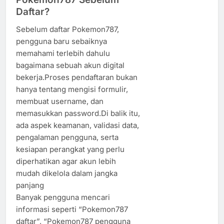
Daftar?
Sebelum daftar Pokemon787,
pengguna baru sebaiknya
memahami terlebih dahulu
bagaimana sebuah akun digital
bekerja.Proses pendaftaran bukan
hanya tentang mengisi formulir,
membuat username, dan
memasukkan password.Di balik itu,
ada aspek keamanan, validasi data,
pengalaman pengguna, serta
kesiapan perangkat yang perlu
diperhatikan agar akun lebih
mudah dikelola dalam jangka
panjang
Banyak pengguna mencari
informasi seperti “Pokemon787
daftar”, “Pokemon787 pengguna