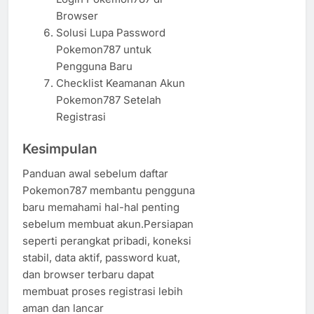
Browser
Solusi Lupa Password
Pokemon787 untuk
Pengguna Baru
Checklist Keamanan Akun
Pokemon787 Setelah
Registrasi
Kesimpulan
Panduan awal sebelum daftar
Pokemon787 membantu pengguna
baru memahami hal-hal penting
sebelum membuat akun.Persiapan
seperti perangkat pribadi, koneksi
stabil, data aktif, password kuat,
dan browser terbaru dapat
membuat proses registrasi lebih
aman dan lancar