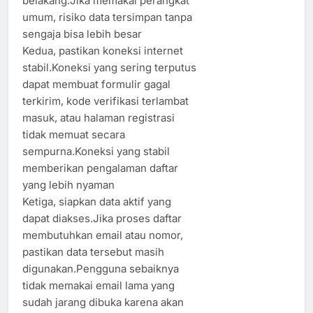
belakang.Jika memakai perangkat
umum, risiko data tersimpan tanpa
sengaja bisa lebih besar
Kedua, pastikan koneksi internet
stabil.Koneksi yang sering terputus
dapat membuat formulir gagal
terkirim, kode verifikasi terlambat
masuk, atau halaman registrasi
tidak memuat secara
sempurna.Koneksi yang stabil
memberikan pengalaman daftar
yang lebih nyaman
Ketiga, siapkan data aktif yang
dapat diakses.Jika proses daftar
membutuhkan email atau nomor,
pastikan data tersebut masih
digunakan.Pengguna sebaiknya
tidak memakai email lama yang
sudah jarang dibuka karena akan