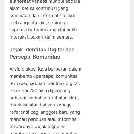
authoritativeness
muncul secara
alami ketika kontribusi yang
konsisten dan informatif diakui
oleh anggota lain, sehingga
reputasi terbentuk melalui bukti
interaksi, bukan klaim semata.
Jejak Identitas Digital dan
Persepsi Komunitas
Arsip diskusi juga berperan dalam
membentuk persepsi komunitas
terhadap sebuah identitas digital.
Pokemon787 bisa dipandang
sebagai simbol keterlibatan aktif,
dedikasi, atau bahkan sebagai
referensi bagi anggota baru yang
mencari panduan atau informasi
terpercaya. Jejak digital ini
memberikan anggota komunitas