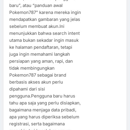
baru”, atau “panduan awal
Pokemon787” karena mereka ingin
mendapatkan gambaran yang jelas
sebelum membuat akun.Ini
menunjukkan bahwa search intent
utama bukan sekadar ingin masuk
ke halaman pendaftaran, tetapi
juga ingin memahami langkah
persiapan yang aman, rapi, dan
tidak membingungkan
Pokemon787 sebagai brand
berbasis akses akun perlu
dipahami dari sisi
pengguna.Pengguna baru harus
tahu apa saja yang perlu disiapkan,
bagaimana menjaga data pribadi,
apa yang harus diperiksa sebelum
registrasi, serta bagaimana