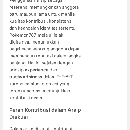
Penggunaan arsip sebagai
referensi memungkinkan anggota
baru maupun lama untuk menilai
kualitas kontribusi, konsistensi,
dan keandalan identitas tertentu.
Pokemon787, melalui jejak
digitalnya, menunjukkan
bagaimana seorang anggota dapat
membangun reputasi dalam jangka
panjang. Hal ini sejalan dengan
prinsip
experience
dan
trustworthiness
dalam E-E-A-T,
karena catatan interaksi yang
terdokumentasi menunjukkan
kontribusi nyata.
Peran Kontribusi dalam Arsip
Diskusi
Dalam arsip diskusi, kontribusi