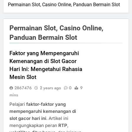
Permainan Slot, Casino Online, Panduan Bermain Slot
Permainan Slot, Casino Online,
Panduan Bermain Slot
Faktor yang Mempengaruhi
Kemenangan di Slot Gacor
Hari Ini: Mengetahui Rahasia
Mesin Slot
2867476
2 years ago
0
9
mins
Pelajari
faktor-faktor yang
mempengaruhi kemenangan di
slot gacor hari ini
. Artikel ini
mengungkapkan peran
RTP
,