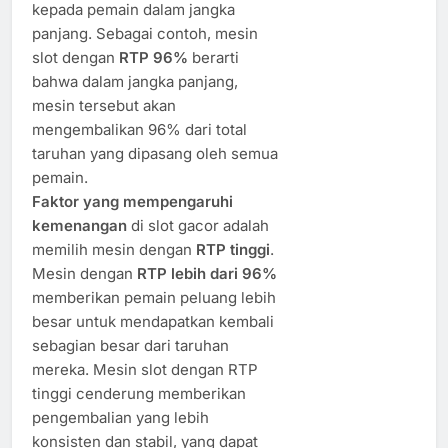
kepada pemain dalam jangka
panjang. Sebagai contoh, mesin
slot dengan
RTP 96%
berarti
bahwa dalam jangka panjang,
mesin tersebut akan
mengembalikan 96% dari total
taruhan yang dipasang oleh semua
pemain.
Faktor yang mempengaruhi
kemenangan
di slot gacor adalah
memilih mesin dengan
RTP tinggi
.
Mesin dengan
RTP lebih dari 96%
memberikan pemain peluang lebih
besar untuk mendapatkan kembali
sebagian besar dari taruhan
mereka. Mesin slot dengan RTP
tinggi cenderung memberikan
pengembalian yang lebih
konsisten dan stabil, yang dapat