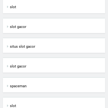
slot
slot gacor
situs slot gacor
slot gacor
spaceman
slot