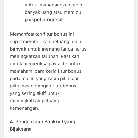
untuk memenangkan lebih
banyak uang atau memicu
jackpot progresif
.
Memanfaatkan
fitur bonus
ini
dapat memberikan
peluang lebih
banyak untuk menang
tanpa harus
meningkatkan taruhan. Pastikan
untuk memeriksa paytable untuk
memahami cara kerja fitur bonus
pada mesin yang Anda pilih, dan
pilih mesin dengan fitur bonus
yang sering aktif untuk
meningkatkan peluang
kemenangan.
4.
Pengelolaan Bankroll yang
Bijaksana