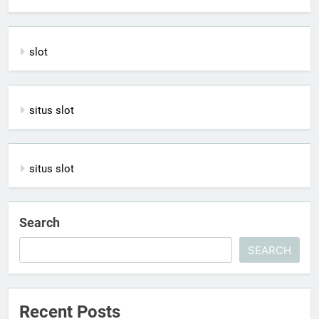
slot
situs slot
situs slot
Search
SEARCH
Recent Posts