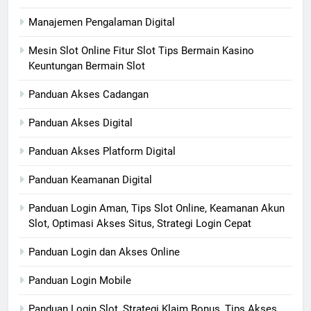
Manajemen Pengalaman Digital
Mesin Slot Online Fitur Slot Tips Bermain Kasino
Keuntungan Bermain Slot
Panduan Akses Cadangan
Panduan Akses Digital
Panduan Akses Platform Digital
Panduan Keamanan Digital
Panduan Login Aman, Tips Slot Online, Keamanan Akun
Slot, Optimasi Akses Situs, Strategi Login Cepat
Panduan Login dan Akses Online
Panduan Login Mobile
Panduan Login Slot, Strategi Klaim Bonus, Tips Akses