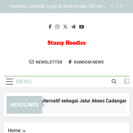
Skip
Daftar Edwinslot Terbaru dengan Tampilan yang
to
Lebih Responsif untuk Pengguna Baru
content
Daftar Lebah4D Terbaru dengan Tampilan yang
Mudah Diakses untuk Pengguna Baru
EDWINSLOT Link Alternatif sebagai Jalur Akses
Cadangan yang Lebih Praktis
Panduan Lebah4D Login di Android dan iOS untuk
Akses Mobile yang Aman dan Praktis
Stussy Hoodies
Tampil Gaya Dengan Koleksi Hoodie
Daftar Edwinslot Terbaru dengan Tampilan yang
NEWSLETTER
RANDOM NEWS
Lebih Responsif untuk Pengguna Baru
Dari Stussy Hoodies. Desain Keren Yang
Daftar Lebah4D Terbaru dengan Tampilan yang
Sesuai Dengan Gaya Anda.
Mudah Diakses untuk Pengguna Baru
MENU
DWINSLOT Link Alternatif sebagai Jalur Akses Cadangan yang 
HEADLINES
Month Ago
Home