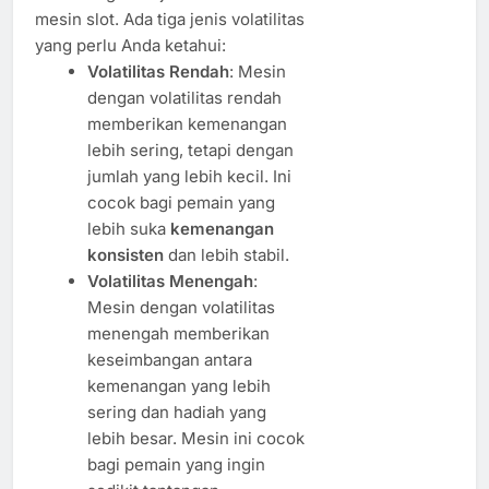
mesin slot. Ada tiga jenis volatilitas
yang perlu Anda ketahui:
Volatilitas Rendah
: Mesin
dengan volatilitas rendah
memberikan kemenangan
lebih sering, tetapi dengan
jumlah yang lebih kecil. Ini
cocok bagi pemain yang
lebih suka
kemenangan
konsisten
dan lebih stabil.
Volatilitas Menengah
:
Mesin dengan volatilitas
menengah memberikan
keseimbangan antara
kemenangan yang lebih
sering dan hadiah yang
lebih besar. Mesin ini cocok
bagi pemain yang ingin