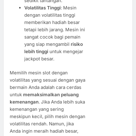
sedikit tantangan.
Volatilitas Tinggi
: Mesin
dengan volatilitas tinggi
memberikan hadiah besar
tetapi lebih jarang. Mesin ini
sangat cocok bagi pemain
yang siap mengambil
risiko
lebih tinggi
untuk mengejar
jackpot besar.
Memilih mesin slot dengan
volatilitas yang sesuai dengan gaya
bermain Anda adalah cara cerdas
untuk
memaksimalkan peluang
kemenangan
. Jika Anda lebih suka
kemenangan yang sering
meskipun kecil, pilih mesin dengan
volatilitas rendah. Namun, jika
Anda ingin meraih hadiah besar,