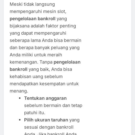
Meski tidak langsung
mempengaruhi mesin slot,
pengelolaan bankroll
yang
bijaksana adalah faktor penting
yang dapat mempengaruhi
seberapa lama Anda bisa bermain
dan berapa banyak peluang yang
Anda miliki untuk meraih
kemenangan. Tanpa
pengelolaan
bankroll
yang baik, Anda bisa
kehabisan uang sebelum
mendapatkan kesempatan untuk
menang.
Tentukan anggaran
sebelum bermain dan tetap
patuhi itu.
Pilih ukuran taruhan
yang
sesuai dengan bankroll
Anda. Jika bankroll Anda