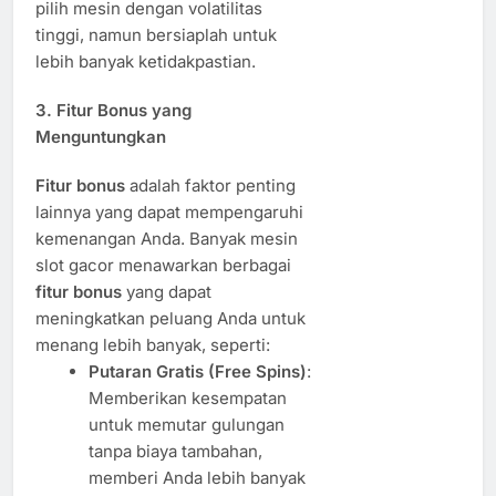
pilih mesin dengan volatilitas
tinggi, namun bersiaplah untuk
lebih banyak ketidakpastian.
3.
Fitur Bonus yang
Menguntungkan
Fitur bonus
adalah faktor penting
lainnya yang dapat mempengaruhi
kemenangan Anda. Banyak mesin
slot gacor menawarkan berbagai
fitur bonus
yang dapat
meningkatkan peluang Anda untuk
menang lebih banyak, seperti:
Putaran Gratis (Free Spins)
:
Memberikan kesempatan
untuk memutar gulungan
tanpa biaya tambahan,
memberi Anda lebih banyak