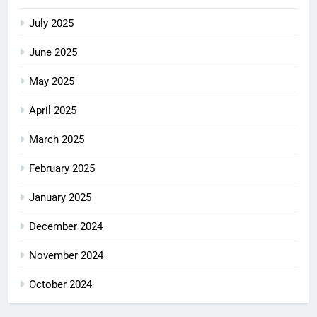
July 2025
June 2025
May 2025
April 2025
March 2025
February 2025
January 2025
December 2024
November 2024
October 2024