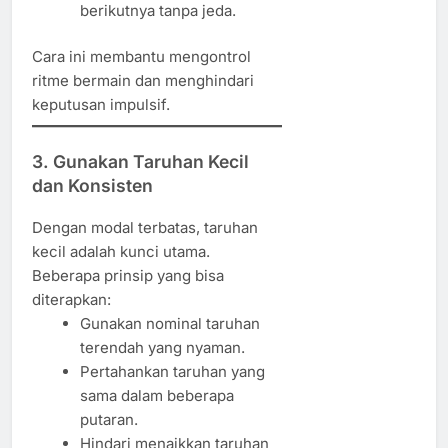
berikutnya tanpa jeda.
Cara ini membantu mengontrol
ritme bermain dan menghindari
keputusan impulsif.
3. Gunakan Taruhan Kecil
dan Konsisten
Dengan modal terbatas, taruhan
kecil adalah kunci utama.
Beberapa prinsip yang bisa
diterapkan:
Gunakan nominal taruhan
terendah yang nyaman.
Pertahankan taruhan yang
sama dalam beberapa
putaran.
Hindari menaikkan taruhan