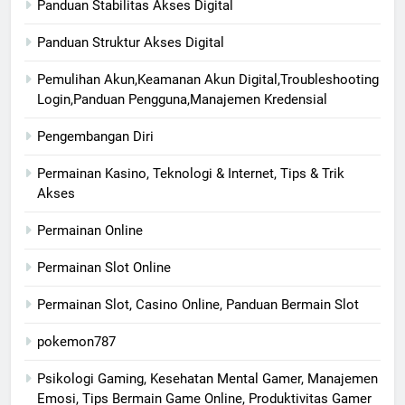
Panduan Stabilitas Akses Digital
Panduan Struktur Akses Digital
Pemulihan Akun,Keamanan Akun Digital,Troubleshooting
Login,Panduan Pengguna,Manajemen Kredensial
Pengembangan Diri
Permainan Kasino, Teknologi & Internet, Tips & Trik
Akses
Permainan Online
Permainan Slot Online
Permainan Slot, Casino Online, Panduan Bermain Slot
pokemon787
Psikologi Gaming, Kesehatan Mental Gamer, Manajemen
Emosi, Tips Bermain Game Online, Produktivitas Gamer