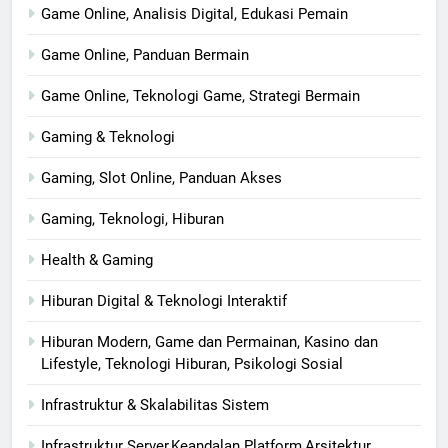
Game Online, Analisis Digital, Edukasi Pemain
Game Online, Panduan Bermain
Game Online, Teknologi Game, Strategi Bermain
Gaming & Teknologi
Gaming, Slot Online, Panduan Akses
Gaming, Teknologi, Hiburan
Health & Gaming
Hiburan Digital & Teknologi Interaktif
Hiburan Modern, Game dan Permainan, Kasino dan
Lifestyle, Teknologi Hiburan, Psikologi Sosial
Infrastruktur & Skalabilitas Sistem
Infrastruktur Server,Keandalan Platform,Arsitektur