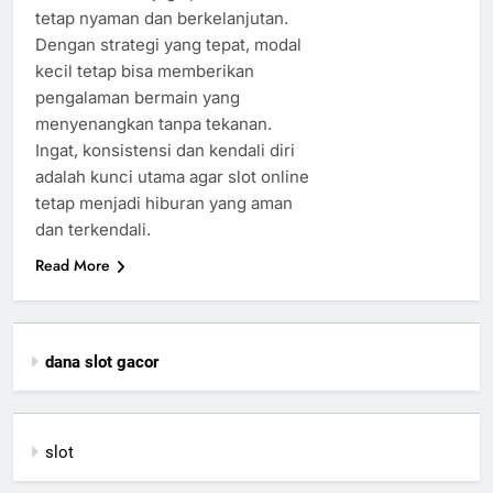
tetap nyaman dan berkelanjutan.
Dengan strategi yang tepat, modal
kecil tetap bisa memberikan
pengalaman bermain yang
menyenangkan tanpa tekanan.
Ingat, konsistensi dan kendali diri
adalah kunci utama agar slot online
tetap menjadi hiburan yang aman
dan terkendali.
Read More
dana slot gacor
slot