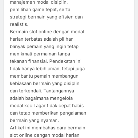
manajemen modal disiplin,
pemilihan game tepat, serta
strategi bermain yang efisien dan
realistis.
Bermain slot online dengan modal
harian terbatas adalah pilihan
banyak pemain yang ingin tetap
menikmati permainan tanpa
tekanan finansial. Pendekatan ini
tidak hanya lebih aman, tetapi juga
membantu pemain membangun
kebiasaan bermain yang disiplin
dan terkendali. Tantangannya
adalah bagaimana mengelola
modal kecil agar tidak cepat habis
dan tetap memberikan pengalaman
bermain yang nyaman.
Artikel ini membahas cara bermain
slot online dengan modal harian