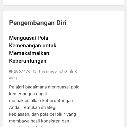
Pengembangan Diri
Menguasai Pola
Kemenangan untuk
Memaksimalkan
Keberuntungan
2867476
1 year ago
0
6
mins
Pelajari bagaimana menguasai pola
kemenangan dapat
memaksimalkan keberuntungan
Anda. Temukan strategi,
kebiasaan, dan pola berpikir yang
membawa hasil konsisten dan