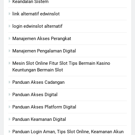
Keandalan Sistem
link alternatif edwinslot
login edwinslot alternatif
Manajemen Akses Perangkat
Manajemen Pengalaman Digital
Mesin Slot Online Fitur Slot Tips Bermain Kasino
Keuntungan Bermain Slot
Panduan Akses Cadangan
Panduan Akses Digital
Panduan Akses Platform Digital
Panduan Keamanan Digital
Panduan Login Aman, Tips Slot Online, Keamanan Akun