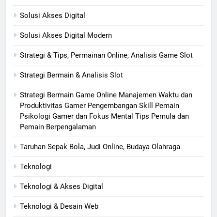
Solusi Akses Digital
Solusi Akses Digital Modern
Strategi & Tips, Permainan Online, Analisis Game Slot
Strategi Bermain & Analisis Slot
Strategi Bermain Game Online Manajemen Waktu dan
Produktivitas Gamer Pengembangan Skill Pemain
Psikologi Gamer dan Fokus Mental Tips Pemula dan
Pemain Berpengalaman
Taruhan Sepak Bola, Judi Online, Budaya Olahraga
Teknologi
Teknologi & Akses Digital
Teknologi & Desain Web