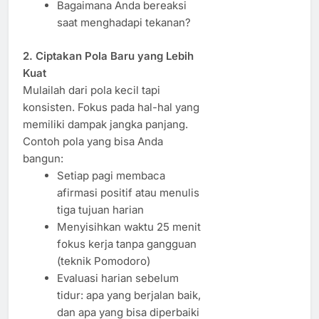
Bagaimana Anda bereaksi
saat menghadapi tekanan?
2. Ciptakan Pola Baru yang Lebih
Kuat
Mulailah dari pola kecil tapi
konsisten. Fokus pada hal-hal yang
memiliki dampak jangka panjang.
Contoh pola yang bisa Anda
bangun:
Setiap pagi membaca
afirmasi positif atau menulis
tiga tujuan harian
Menyisihkan waktu 25 menit
fokus kerja tanpa gangguan
(teknik Pomodoro)
Evaluasi harian sebelum
tidur: apa yang berjalan baik,
dan apa yang bisa diperbaiki