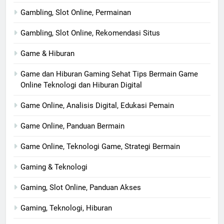
Gambling, Slot Online, Permainan
Gambling, Slot Online, Rekomendasi Situs
Game & Hiburan
Game dan Hiburan Gaming Sehat Tips Bermain Game
Online Teknologi dan Hiburan Digital
Game Online, Analisis Digital, Edukasi Pemain
Game Online, Panduan Bermain
Game Online, Teknologi Game, Strategi Bermain
Gaming & Teknologi
Gaming, Slot Online, Panduan Akses
Gaming, Teknologi, Hiburan