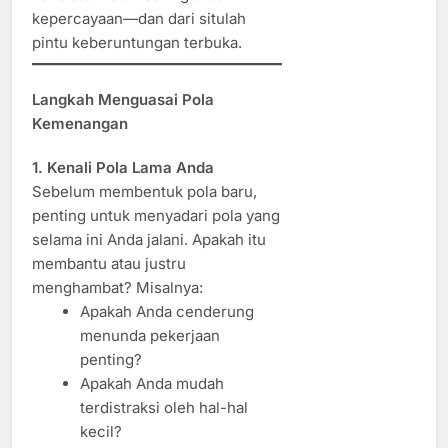
kepercayaan—dan dari situlah
pintu keberuntungan terbuka.
Langkah Menguasai Pola
Kemenangan
1. Kenali Pola Lama Anda
Sebelum membentuk pola baru,
penting untuk menyadari pola yang
selama ini Anda jalani. Apakah itu
membantu atau justru
menghambat? Misalnya:
Apakah Anda cenderung
menunda pekerjaan
penting?
Apakah Anda mudah
terdistraksi oleh hal-hal
kecil?