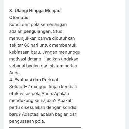
3. Ulangi Hingga Menjadi
Otomatis
Kunci dari pola kemenangan
adalah
pengulangan
. Studi
menunjukkan bahwa dibutuhkan
sekitar 66 hari untuk membentuk
kebiasaan baru. Jangan menunggu
motivasi datang—jadikan tindakan
sebagai bagian dari sistem harian
Anda.
4. Evaluasi dan Perkuat
Setiap 1–2 minggu, tinjau kembali
efektivitas pola Anda. Apakah
mendukung kemajuan? Apakah
perlu disesuaikan dengan kondisi
baru? Adaptasi adalah bagian dari
penguasaan pola.