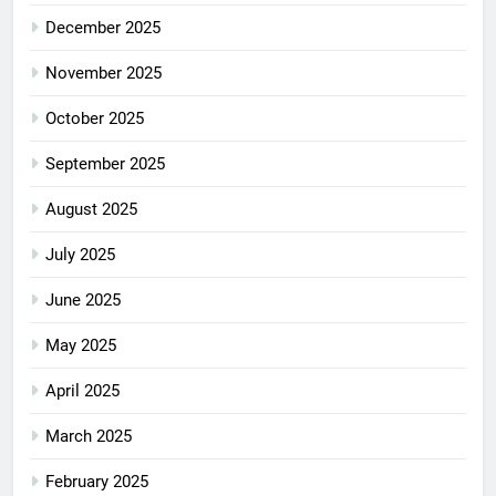
December 2025
November 2025
October 2025
September 2025
August 2025
July 2025
June 2025
May 2025
April 2025
March 2025
February 2025