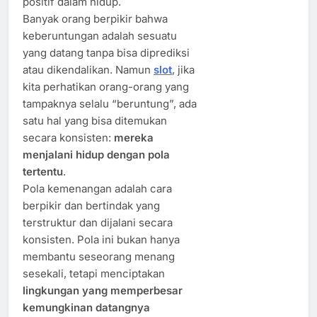
positif dalam hidup.
Banyak orang berpikir bahwa
keberuntungan adalah sesuatu
yang datang tanpa bisa diprediksi
atau dikendalikan. Namun
slot
, jika
kita perhatikan orang-orang yang
tampaknya selalu “beruntung”, ada
satu hal yang bisa ditemukan
secara konsisten:
mereka
menjalani hidup dengan pola
tertentu
.
Pola kemenangan adalah cara
berpikir dan bertindak yang
terstruktur dan dijalani secara
konsisten. Pola ini bukan hanya
membantu seseorang menang
sesekali, tetapi menciptakan
lingkungan yang memperbesar
kemungkinan datangnya