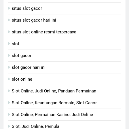
situs slot gacor
situs slot gacor hari ini
situs slot online resmi terpercaya
slot
slot gacor
slot gacor hari ini
slot online
Slot Online, Judi Online, Panduan Permainan
Slot Online, Keuntungan Bermain, Slot Gacor
Slot Online, Permainan Kasino, Judi Online
Slot, Judi Online, Pemula