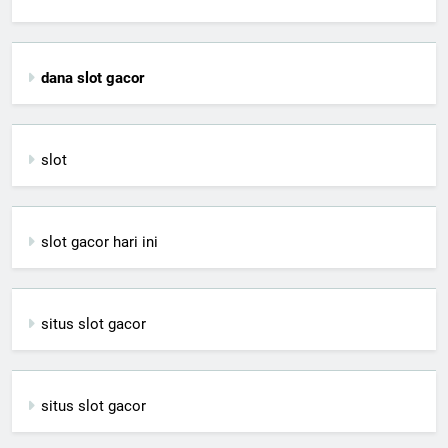
dana slot gacor
slot
slot gacor hari ini
situs slot gacor
situs slot gacor