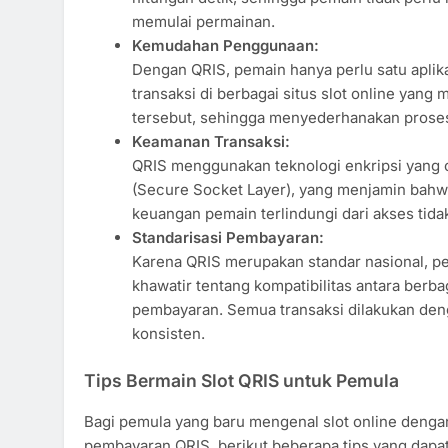
memulai permainan.
Kemudahan Penggunaan:
Dengan QRIS, pemain hanya perlu satu aplik
transaksi di berbagai situs slot online yan
tersebut, sehingga menyederhanakan prose
Keamanan Transaksi:
QRIS menggunakan teknologi enkripsi yang c
(Secure Socket Layer), yang menjamin bahwa
keuangan pemain terlindungi dari akses tida
Standarisasi Pembayaran:
Karena QRIS merupakan standar nasional, pe
khawatir tentang kompatibilitas antara berba
pembayaran. Semua transaksi dilakukan den
konsisten.
Tips Bermain Slot QRIS untuk Pemula
Bagi pemula yang baru mengenal slot online deng
pembayaran QRIS, berikut beberapa tips yang dap