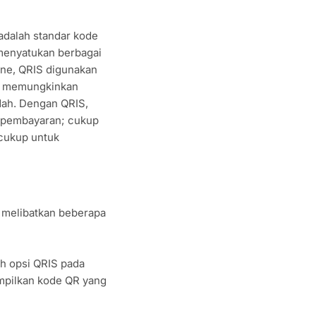
adalah standar kode
menyatukan berbagai
ine, QRIS digunakan
ng memungkinkan
dah. Dengan QRIS,
i pembayaran; cukup
 cukup untuk
 melibatkan beberapa
h opsi QRIS pada
mpilkan kode QR yang