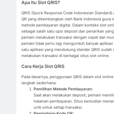
Apa Itu Slot QRIS?
QRIS (Quick Response Code Indonesian Standard) 
QR yang dikembangkan oleh Bank Indonesia guna 
metode pembayaran digital. Dalam konteks slot onl
sebagai salah satu opsi deposit dan penarikan ya
pemain melakukan transaksi dengan cepat dan mu
pemain tidak perlu lagi mengunduh banyak aplikas
satu aplikasi yang mendukung standar QRIS sudah
melakukan transaksi di berbagai situs slot online.
Cara Kerja Slot QRIS
Pada dasarnya, penggunaan QRIS dalam slot online
langkah sederhana:
Pemilihan Metode Pembayaran:
Saat akan melakukan deposit, pemain memili
halaman pembayaran. Situs kemudian mena
unik untuk setiap transaksi.
Pemindaian Kode QR: