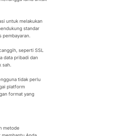
asi untuk melakukan
g mendukung standar
s pembayaran.
anggih, seperti SSL
 data pribadi dan
k sah.
ngguna tidak perlu
gai platform
gan format yang
an metode
at membantu Anda