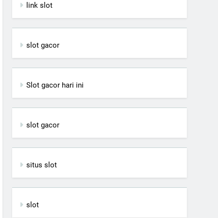
link slot
slot gacor
Slot gacor hari ini
slot gacor
situs slot
slot