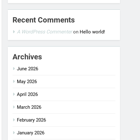
Recent Comments
A WordPress Commenter
on
Hello world!
Archives
June 2026
May 2026
April 2026
March 2026
February 2026
January 2026