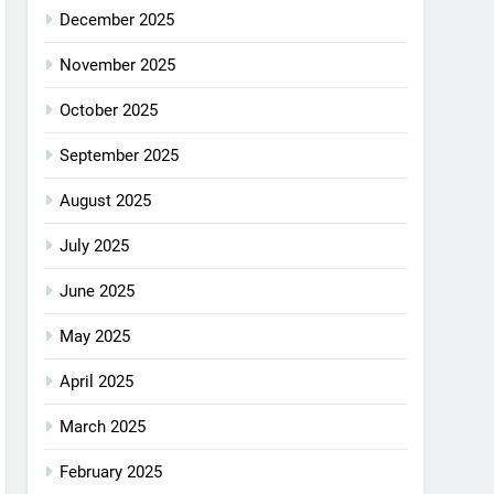
December 2025
November 2025
October 2025
September 2025
August 2025
July 2025
June 2025
May 2025
April 2025
March 2025
February 2025