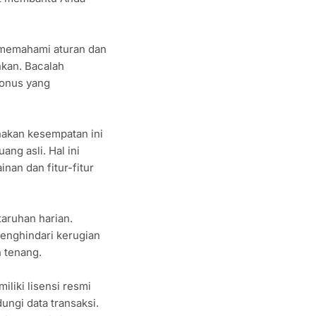
 memahami aturan dan
nkan. Bacalah
 bonus yang
nakan kesempatan ini
ng asli. Hal ini
an dan fitur-fitur
aruhan harian.
enghindari kerugian
 tenang.
iliki lisensi resmi
ngi data transaksi.