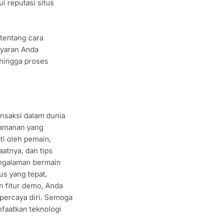
i reputasi situs
 tentang cara
ayaran Anda
ehingga proses
nsaksi dalam dunia
eamanan yang
ti oleh pemain,
atnya, dan tips
engalaman bermain
s yang tepat,
n fitur demo, Anda
 percaya diri. Semoga
aatkan teknologi