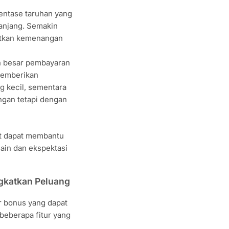
ntase taruhan yang
anjang. Semakin
atkan kemenangan
n besar pembayaran
 memberikan
g kecil, sementara
ngan tetapi dengan
lot dapat membantu
ain dan ekspektasi
gkatkan Peluang
r bonus yang dapat
eberapa fitur yang