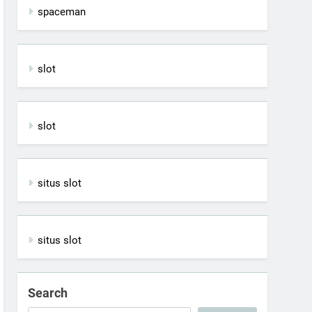
spaceman
slot
slot
situs slot
situs slot
Search