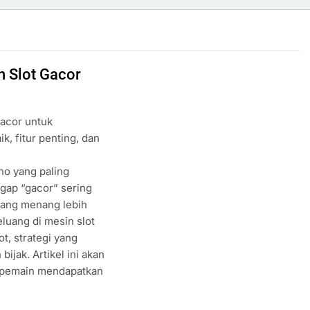
 Slot Gacor
gacor untuk
, fitur penting, dan
ino yang paling
ggap “gacor” sering
luang menang lebih
luang di mesin slot
t, strategi yang
ijak. Artikel ini akan
 pemain mendapatkan