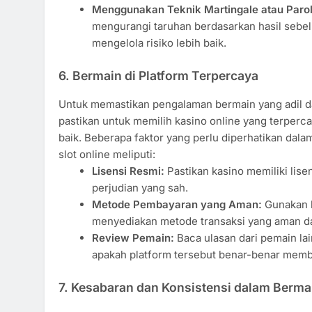
Menggunakan Teknik Martingale atau Parol
mengurangi taruhan berdasarkan hasil sebe
mengelola risiko lebih baik.
6. Bermain di Platform Terpercaya
Untuk memastikan pengalaman bermain yang adil 
pastikan untuk memilih kasino online yang terperc
baik. Beberapa faktor yang perlu diperhatikan dala
slot online meliputi:
Lisensi Resmi:
Pastikan kasino memiliki lisen
perjudian yang sah.
Metode Pembayaran yang Aman:
Gunakan 
menyediakan metode transaksi yang aman da
Review Pemain:
Baca ulasan dari pemain la
apakah platform tersebut benar-benar mem
7. Kesabaran dan Konsistensi dalam Berma