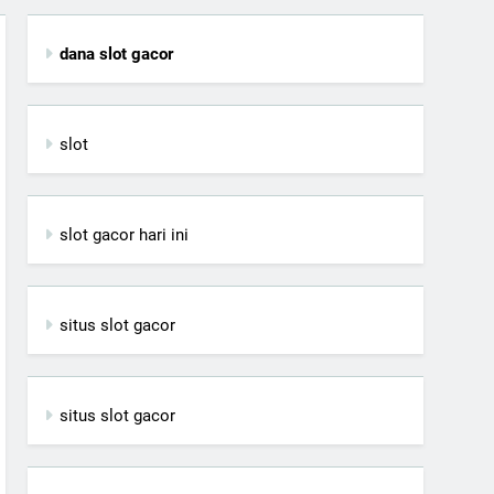
dana slot gacor
slot
slot gacor hari ini
situs slot gacor
situs slot gacor