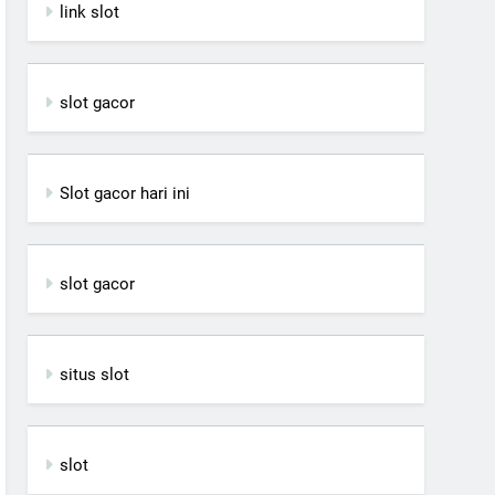
link slot
slot gacor
Slot gacor hari ini
slot gacor
situs slot
slot