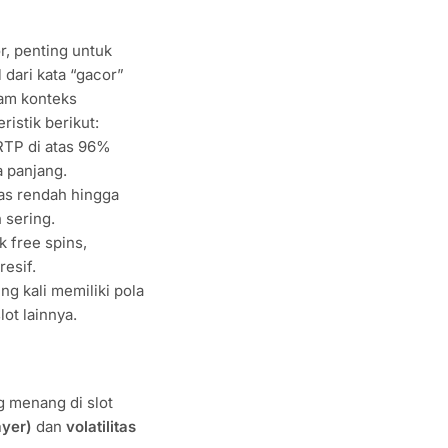
, penting untuk
 dari kata “gacor”
am konteks
ristik berikut:
RTP di atas 96%
 panjang.
tas rendah hingga
sering.
 free spins,
resif.
ng kali memiliki pola
ot lainnya.
g menang di slot
ayer)
dan
volatilitas