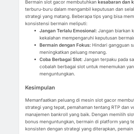
Bermain slot gacor membutuhkan
kesabaran dan k
terburu-buru dalam mengambil keputusan dan sela
strategi yang matang. Beberapa tips yang bisa me
konsistensi bermain meliputi:
Jangan Terlalu Emosional:
Jangan biarkan 
kekalahan mempengaruhi keputusan bermai
Bermain dengan Fokus:
Hindari gangguan s
meningkatkan peluang menang.
Coba Berbagai Slot:
Jangan terpaku pada sat
cobalah berbagai slot untuk menemukan yan
menguntungkan.
Kesimpulan
Memanfaatkan peluang di mesin slot gacor membu
strategi yang tepat, pemahaman tentang RTP dan vola
manajemen bankroll yang baik. Dengan memilih slot 
bonus menguntungkan, bermain di platform yang te
konsisten dengan strategi yang diterapkan, pemai