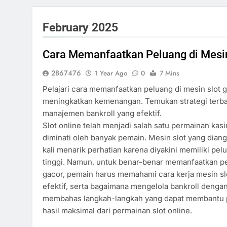
February 2025
Cara Memanfaatkan Peluang di Mesin
2867476
1 Year Ago
0
7 Mins
Pelajari cara memanfaatkan peluang di mesin slot 
meningkatkan kemenangan. Temukan strategi terbaik
manajemen bankroll yang efektif.
Slot online telah menjadi salah satu permainan kas
diminati oleh banyak pemain. Mesin slot yang dian
kali menarik perhatian karena diyakini memiliki pe
tinggi. Namun, untuk benar-benar memanfaatkan pe
gacor, pemain harus memahami cara kerja mesin slo
efektif, serta bagaimana mengelola bankroll dengan b
membahas langkah-langkah yang dapat membantu
hasil maksimal dari permainan slot online.