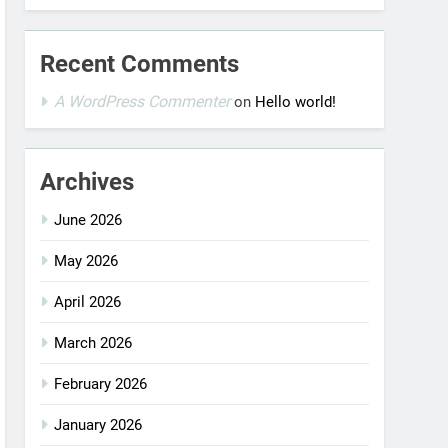
Recent Comments
A WordPress Commenter
on
Hello world!
Archives
June 2026
May 2026
April 2026
March 2026
February 2026
January 2026