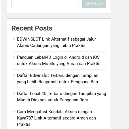
SEARCH
Recent Posts
EDWINSLOT Link Alternatif sebagai Jalur
Akses Cadangan yang Lebih Praktis
Panduan Lebah4D Login di Android dan iOS
untuk Akses Mobile yang Aman dan Praktis
Daftar Edwinslot Terbaru dengan Tampilan
yang Lebih Responsif untuk Pengguna Baru
Daftar Lebah4D Terbaru dengan Tampilan yang
Mudah Diakses untuk Pengguna Baru
Cara Mengatasi Kendala Akses dengan
Kaya787 Link Alternatif secara Aman dan
Praktis