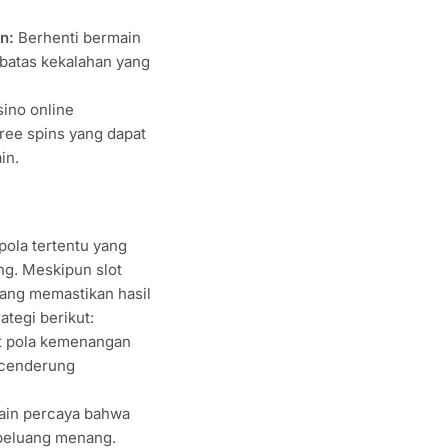
n:
Berhenti bermain
 batas kekalahan yang
ino online
ree spins yang dapat
in.
pola tertentu yang
ng. Meskipun slot
ang memastikan hasil
tegi berikut:
 pola kemenangan
 cenderung
in percaya bahwa
peluang menang.