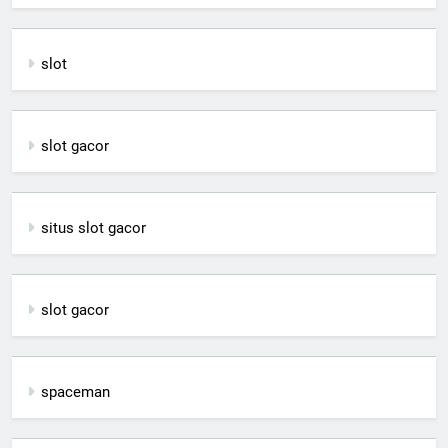
slot
slot gacor
situs slot gacor
slot gacor
spaceman