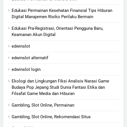
Edukasi Permainan Kesehatan Finansial Tips Hiburan
Digital Manajemen Risiko Perilaku Bermain
Edukasi Pra-Registrasi, Orientasi Pengguna Baru,
Keamanan Akun Digital
edwinslot
edwinslot alternatif
edwinslot login
Ekologi dan Lingkungan Fiksi Analisis Narasi Game
Budaya Pop Jepang Studi Dunia Fantasi Etika dan
Filsafat Game Media dan Hiburan
Gambling, Slot Online, Permainan
Gambling, Slot Online, Rekomendasi Situs