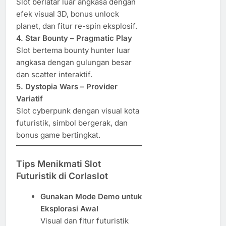
Slot berlatar luar angkasa dengan
efek visual 3D, bonus unlock
planet, dan fitur re-spin eksplosif.
4. Star Bounty – Pragmatic Play
Slot bertema bounty hunter luar
angkasa dengan gulungan besar
dan scatter interaktif.
5. Dystopia Wars – Provider
Variatif
Slot cyberpunk dengan visual kota
futuristik, simbol bergerak, dan
bonus game bertingkat.
Tips Menikmati Slot
Futuristik di Corlaslot
Gunakan Mode Demo untuk
Eksplorasi Awal
Visual dan fitur futuristik