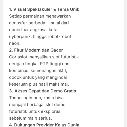
1. Visual Spektakuler & Tema Unik
Setiap permainan menawarkan
atmosfer berbeda—mulai dari
dunia luar angkasa, kota
cyberpunk, hingga robot-robot
neon.
2. Fitur Modern dan Gacor
Corlaslot menyajikan slot futuristik
dengan tingkat RTP tinggi dan
kombinasi kemenangan aktif,
cocok untuk yang mengincar
keseruan plus hasil maksimal.
3. Akses Cepat dan Demo Gratis
Tanpa login pun, kamu bisa
menjajal berbagai slot demo
futuristik untuk eksplorasi
sebelum main serius.
4. Dukungan Provider Kelas Dunia