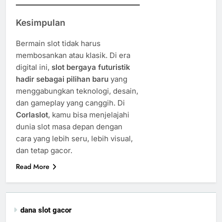
Kesimpulan
Bermain slot tidak harus
membosankan atau klasik. Di era
digital ini,
slot bergaya futuristik
hadir sebagai pilihan baru
yang
menggabungkan teknologi, desain,
dan gameplay yang canggih. Di
Corlaslot
, kamu bisa menjelajahi
dunia slot masa depan dengan
cara yang lebih seru, lebih visual,
dan tetap gacor.
Read More
dana slot gacor