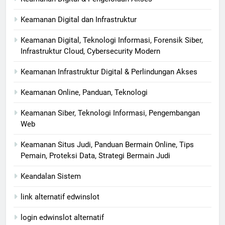
Keamanan Digital dan Infrastruktur
Keamanan Digital, Teknologi Informasi, Forensik Siber,
Infrastruktur Cloud, Cybersecurity Modern
Keamanan Infrastruktur Digital & Perlindungan Akses
Keamanan Online, Panduan, Teknologi
Keamanan Siber, Teknologi Informasi, Pengembangan
Web
Keamanan Situs Judi, Panduan Bermain Online, Tips
Pemain, Proteksi Data, Strategi Bermain Judi
Keandalan Sistem
link alternatif edwinslot
login edwinslot alternatif