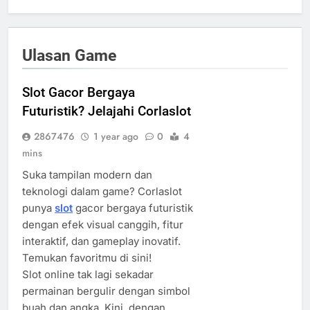
Ulasan Game
Slot Gacor Bergaya
Futuristik? Jelajahi Corlaslot
2867476
1 year ago
0
4
mins
Suka tampilan modern dan
teknologi dalam game? Corlaslot
punya
slot
gacor bergaya futuristik
dengan efek visual canggih, fitur
interaktif, dan gameplay inovatif.
Temukan favoritmu di sini!
Slot online tak lagi sekadar
permainan bergulir dengan simbol
buah dan angka. Kini, dengan