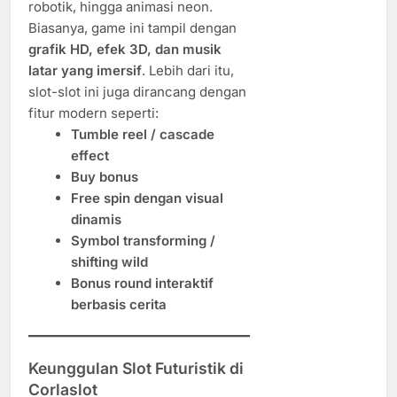
robotik, hingga animasi neon.
Biasanya, game ini tampil dengan
grafik HD, efek 3D, dan musik
latar yang imersif
. Lebih dari itu,
slot-slot ini juga dirancang dengan
fitur modern seperti:
Tumble reel / cascade
effect
Buy bonus
Free spin dengan visual
dinamis
Symbol transforming /
shifting wild
Bonus round interaktif
berbasis cerita
Keunggulan Slot Futuristik di
Corlaslot