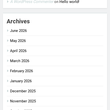
A WordPress Commenter
on
Hello world!
Archives
June 2026
May 2026
April 2026
March 2026
February 2026
January 2026
December 2025
November 2025