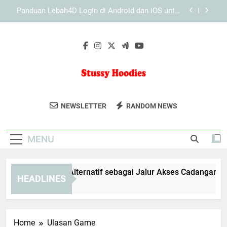
Skip
Daftar Edwinslot Terbaru dengan Tampilan yang
to
Lebih Responsif untuk Pengguna Baru
content
Daftar Lebah4D Terbaru dengan Tampilan yang
Mudah Diakses untuk Pengguna Baru
EDWINSLOT Link Alternatif sebagai Jalur Akses
Cadangan yang Lebih Praktis
Panduan Lebah4D Login di Android dan iOS untuk
Akses Mobile yang Aman dan Praktis
Stussy Hoodies
Tampil Gaya Dengan Koleksi Hoodie
Daftar Edwinslot Terbaru dengan Tampilan yang
NEWSLETTER
RANDOM NEWS
Lebih Responsif untuk Pengguna Baru
Dari Stussy Hoodies. Desain Keren Yang
Daftar Lebah4D Terbaru dengan Tampilan yang
Sesuai Dengan Gaya Anda.
Mudah Diakses untuk Pengguna Baru
MENU
WINSLOT Link Alternatif sebagai Jalur Akses Cadangan yang L
HEADLINES
Month Ago
Home
Ulasan Game