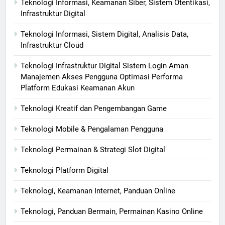
Teknologi Informasi, Keamanan Siber, Sistem Otentikasi,
Infrastruktur Digital
Teknologi Informasi, Sistem Digital, Analisis Data,
Infrastruktur Cloud
Teknologi Infrastruktur Digital Sistem Login Aman
Manajemen Akses Pengguna Optimasi Performa
Platform Edukasi Keamanan Akun
Teknologi Kreatif dan Pengembangan Game
Teknologi Mobile & Pengalaman Pengguna
Teknologi Permainan & Strategi Slot Digital
Teknologi Platform Digital
Teknologi, Keamanan Internet, Panduan Online
Teknologi, Panduan Bermain, Permainan Kasino Online