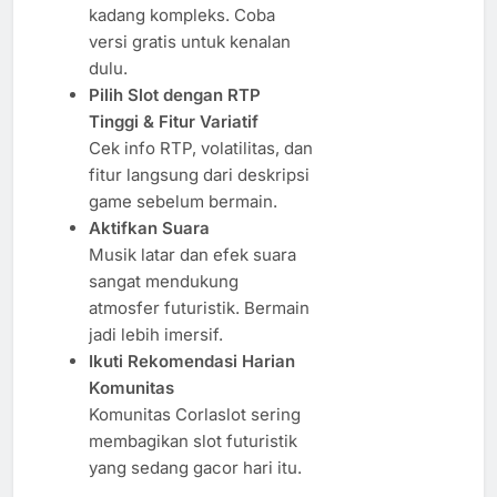
kadang kompleks. Coba
versi gratis untuk kenalan
dulu.
Pilih Slot dengan RTP
Tinggi & Fitur Variatif
Cek info RTP, volatilitas, dan
fitur langsung dari deskripsi
game sebelum bermain.
Aktifkan Suara
Musik latar dan efek suara
sangat mendukung
atmosfer futuristik. Bermain
jadi lebih imersif.
Ikuti Rekomendasi Harian
Komunitas
Komunitas Corlaslot sering
membagikan slot futuristik
yang sedang gacor hari itu.