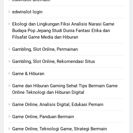
edwinslot login
Ekologi dan Lingkungan Fiksi Analisis Narasi Game
Budaya Pop Jepang Studi Dunia Fantasi Etika dan
Filsafat Game Media dan Hiburan
Gambling, Slot Online, Permainan
Gambling, Slot Online, Rekomendasi Situs
Game & Hiburan
Game dan Hiburan Gaming Sehat Tips Bermain Game
Online Teknologi dan Hiburan Digital
Game Online, Analisis Digital, Edukasi Pemain
Game Online, Panduan Bermain
Game Online, Teknologi Game, Strategi Bermain