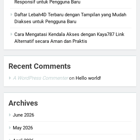
Responsif untuk Pengguna Baru
Daftar Lebah4D Terbaru dengan Tampilan yang Mudah
Diakses untuk Pengguna Baru
Cara Mengatasi Kendala Akses dengan Kaya787 Link
Alternatif secara Aman dan Praktis
Recent Comments
A WordPress Commenter
on
Hello world!
Archives
June 2026
May 2026