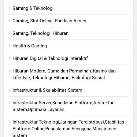
Gaming & Teknologi
Gaming, Slot Online, Panduan Akses
Gaming, Teknologi, Hiburan
Health & Gaming
Hiburan Digital & Teknologi Interaktif
Hiburan Modern, Game dan Permainan, Kasino dan
Lifestyle, Teknologi Hiburan, Psikologi Sosial
Infrastruktur & Skalabilitas Sistem
Infrastruktur Server,Keandalan Platform,Arsitektur
Sistem,Optimasi Layanan
Infrastruktur Teknologi,Jaringan Terdistribusi,Stabilitas
Platform Online,Pengalaman Pengguna,Manajemen
Sistem