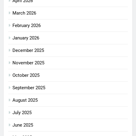
April 2026
March 2026
February 2026
January 2026
December 2025
November 2025
October 2025
September 2025
August 2025
July 2025
June 2025