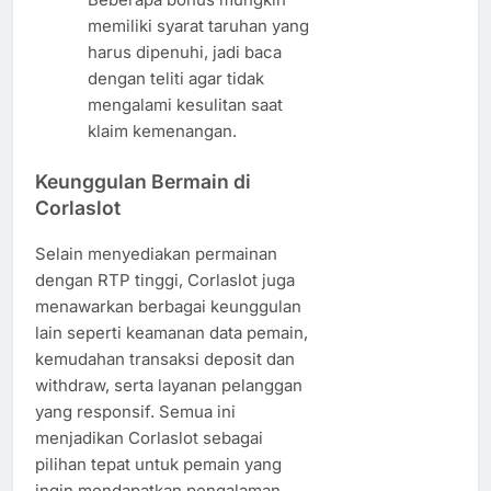
memiliki syarat taruhan yang
harus dipenuhi, jadi baca
dengan teliti agar tidak
mengalami kesulitan saat
klaim kemenangan.
Keunggulan Bermain di
Corlaslot
Selain menyediakan permainan
dengan RTP tinggi, Corlaslot juga
menawarkan berbagai keunggulan
lain seperti keamanan data pemain,
kemudahan transaksi deposit dan
withdraw, serta layanan pelanggan
yang responsif. Semua ini
menjadikan Corlaslot sebagai
pilihan tepat untuk pemain yang
ingin mendapatkan pengalaman