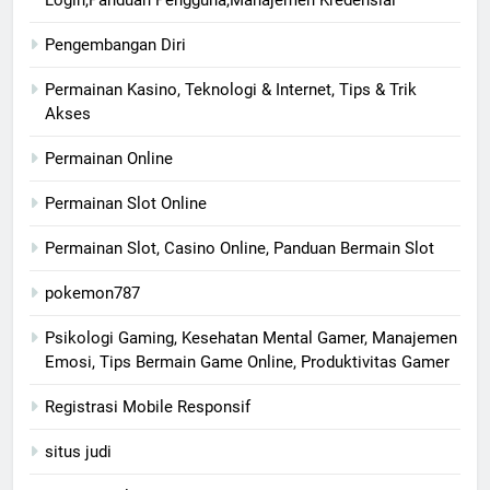
Pengembangan Diri
Permainan Kasino, Teknologi & Internet, Tips & Trik
Akses
Permainan Online
Permainan Slot Online
Permainan Slot, Casino Online, Panduan Bermain Slot
pokemon787
Psikologi Gaming, Kesehatan Mental Gamer, Manajemen
Emosi, Tips Bermain Game Online, Produktivitas Gamer
Registrasi Mobile Responsif
situs judi