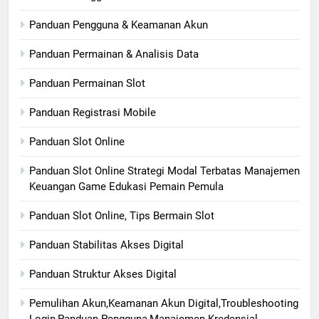
Panduan Pengguna & Keamanan Akun
Panduan Permainan & Analisis Data
Panduan Permainan Slot
Panduan Registrasi Mobile
Panduan Slot Online
Panduan Slot Online Strategi Modal Terbatas Manajemen
Keuangan Game Edukasi Pemain Pemula
Panduan Slot Online, Tips Bermain Slot
Panduan Stabilitas Akses Digital
Panduan Struktur Akses Digital
Pemulihan Akun,Keamanan Akun Digital,Troubleshooting
Login,Panduan Pengguna,Manajemen Kredensial