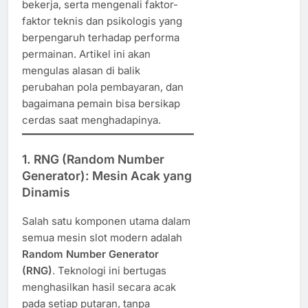
bekerja, serta mengenali faktor-
faktor teknis dan psikologis yang
berpengaruh terhadap performa
permainan. Artikel ini akan
mengulas alasan di balik
perubahan pola pembayaran, dan
bagaimana pemain bisa bersikap
cerdas saat menghadapinya.
1.
RNG (Random Number
Generator): Mesin Acak yang
Dinamis
Salah satu komponen utama dalam
semua mesin slot modern adalah
Random Number Generator
(RNG)
. Teknologi ini bertugas
menghasilkan hasil secara acak
pada setiap putaran, tanpa