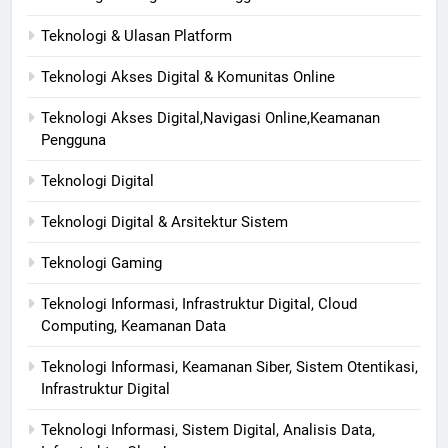
Teknologi & Ulasan Platform
Teknologi Akses Digital & Komunitas Online
Teknologi Akses Digital,Navigasi Online,Keamanan
Pengguna
Teknologi Digital
Teknologi Digital & Arsitektur Sistem
Teknologi Gaming
Teknologi Informasi, Infrastruktur Digital, Cloud
Computing, Keamanan Data
Teknologi Informasi, Keamanan Siber, Sistem Otentikasi,
Infrastruktur Digital
Teknologi Informasi, Sistem Digital, Analisis Data,