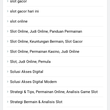
slot gacor
slot gacor hari ini
slot online
Slot Online, Judi Online, Panduan Permainan
Slot Online, Keuntungan Bermain, Slot Gacor
Slot Online, Permainan Kasino, Judi Online
Slot, Judi Online, Pemula
Solusi Akses Digital
Solusi Akses Digital Modern
Strategi & Tips, Permainan Online, Analisis Game Slot
Strategi Bermain & Analisis Slot