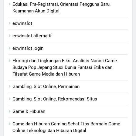
Edukasi Pra-Registrasi, Orientasi Pengguna Baru,
Keamanan Akun Digital
edwinslot
edwinslot alternatif
edwinslot login
Ekologi dan Lingkungan Fiksi Analisis Narasi Game
Budaya Pop Jepang Studi Dunia Fantasi Etika dan
Filsafat Game Media dan Hiburan
Gambling, Slot Online, Permainan
Gambling, Slot Online, Rekomendasi Situs
Game & Hiburan
Game dan Hiburan Gaming Sehat Tips Bermain Game
Online Teknologi dan Hiburan Digital