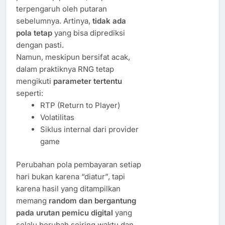
terpengaruh oleh putaran
sebelumnya. Artinya,
tidak ada
pola tetap
yang bisa diprediksi
dengan pasti.
Namun, meskipun bersifat acak,
dalam praktiknya RNG tetap
mengikuti
parameter tertentu
seperti:
RTP (Return to Player)
Volatilitas
Siklus internal dari provider
game
Perubahan pola pembayaran setiap
hari bukan karena “diatur”, tapi
karena hasil yang ditampilkan
memang
random dan bergantung
pada urutan pemicu digital
yang
selalu berubah seiring waktu dan