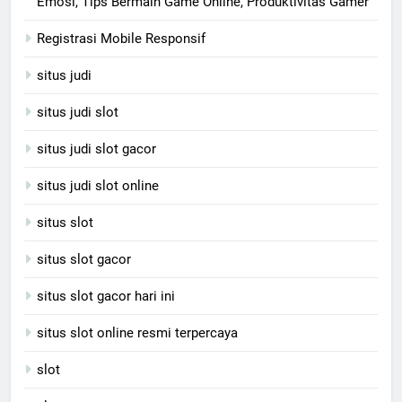
Emosi, Tips Bermain Game Online, Produktivitas Gamer
Registrasi Mobile Responsif
situs judi
situs judi slot
situs judi slot gacor
situs judi slot online
situs slot
situs slot gacor
situs slot gacor hari ini
situs slot online resmi terpercaya
slot