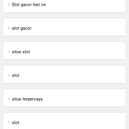
Slot gacor hari ini
slot gacor
situs slot
slot
situs terpercaya
slot