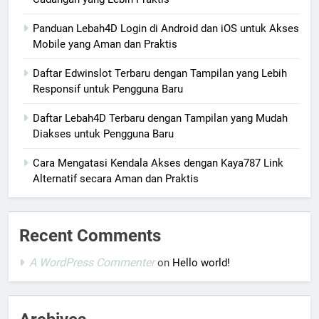
Panduan Lebah4D Login di Android dan iOS untuk Akses
Mobile yang Aman dan Praktis
Daftar Edwinslot Terbaru dengan Tampilan yang Lebih
Responsif untuk Pengguna Baru
Daftar Lebah4D Terbaru dengan Tampilan yang Mudah
Diakses untuk Pengguna Baru
Cara Mengatasi Kendala Akses dengan Kaya787 Link
Alternatif secara Aman dan Praktis
Recent Comments
A WordPress Commenter
on
Hello world!