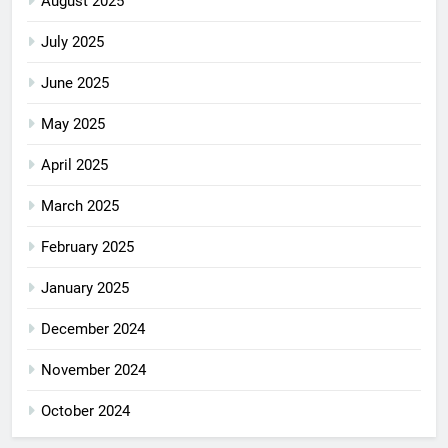
August 2025
July 2025
June 2025
May 2025
April 2025
March 2025
February 2025
January 2025
December 2024
November 2024
October 2024