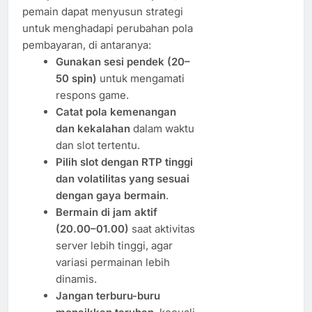
pemain dapat menyusun strategi
untuk menghadapi perubahan pola
pembayaran, di antaranya:
Gunakan sesi pendek (20–
50 spin)
untuk mengamati
respons game.
Catat pola kemenangan
dan kekalahan
dalam waktu
dan slot tertentu.
Pilih slot dengan RTP tinggi
dan volatilitas yang sesuai
dengan gaya bermain
.
Bermain di jam aktif
(20.00–01.00)
saat aktivitas
server lebih tinggi, agar
variasi permainan lebih
dinamis.
Jangan terburu-buru