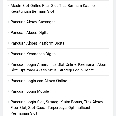
Mesin Slot Online Fitur Slot Tips Bermain Kasino
Keuntungan Bermain Slot
Panduan Akses Cadangan
Panduan Akses Digital
Panduan Akses Platform Digital
Panduan Keamanan Digital
Panduan Login Aman, Tips Slot Online, Keamanan Akun
Slot, Optimasi Akses Situs, Strategi Login Cepat
Panduan Login dan Akses Online
Panduan Login Mobile
Panduan Login Slot, Strategi Klaim Bonus, Tips Akses
Fitur Slot, Slot Gacor Terpercaya, Optimalisasi
Permainan Slot