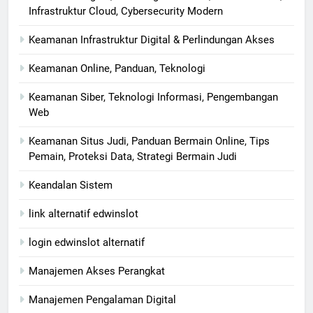
Infrastruktur Cloud, Cybersecurity Modern
Keamanan Infrastruktur Digital & Perlindungan Akses
Keamanan Online, Panduan, Teknologi
Keamanan Siber, Teknologi Informasi, Pengembangan
Web
Keamanan Situs Judi, Panduan Bermain Online, Tips
Pemain, Proteksi Data, Strategi Bermain Judi
Keandalan Sistem
link alternatif edwinslot
login edwinslot alternatif
Manajemen Akses Perangkat
Manajemen Pengalaman Digital