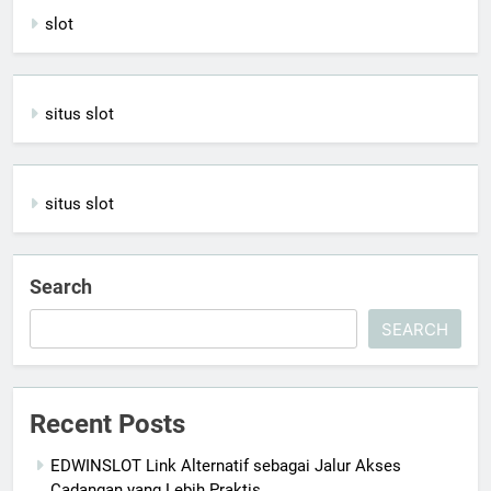
slot
situs slot
situs slot
Search
SEARCH
Recent Posts
EDWINSLOT Link Alternatif sebagai Jalur Akses
Cadangan yang Lebih Praktis