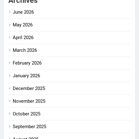
Archives
June 2026
May 2026
April 2026
March 2026
February 2026
January 2026
December 2025
November 2025
October 2025
September 2025