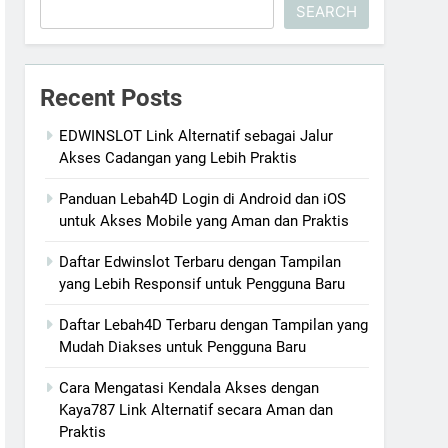
SEARCH
Recent Posts
EDWINSLOT Link Alternatif sebagai Jalur
Akses Cadangan yang Lebih Praktis
Panduan Lebah4D Login di Android dan iOS
untuk Akses Mobile yang Aman dan Praktis
Daftar Edwinslot Terbaru dengan Tampilan
yang Lebih Responsif untuk Pengguna Baru
Daftar Lebah4D Terbaru dengan Tampilan yang
Mudah Diakses untuk Pengguna Baru
Cara Mengatasi Kendala Akses dengan
Kaya787 Link Alternatif secara Aman dan
Praktis