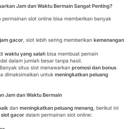
sarkan Jam dan Waktu Bermain Sangat Penting?
 permainan slot online bisa memberikan banyak
jam gacor
, slot lebih sering memberikan
kemenangan
di
waktu yang salah
bisa membuat pemain
al dalam jumlah besar tanpa hasil.
Banyak situs slot menawarkan
promosi dan bonus
a dimaksimalkan untuk
meningkatkan peluang
kan Jam dan Waktu Bermain
baik
dan
meningkatkan peluang menang
, berikut ini
slot gacor
dalam permainan slot online: