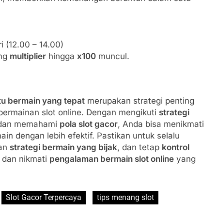
i (12.00 – 14.00)
ang
multiplier
hingga
x100
muncul.
tu bermain yang tepat
merupakan strategi penting
ermainan slot online. Dengan mengikuti
strategi
 dan memahami
pola slot gacor
, Anda bisa menikmati
in dengan lebih efektif. Pastikan untuk selalu
kan
strategi bermain yang bijak
, dan tetap
kontrol
dan nikmati
pengalaman bermain slot online
yang
Slot Gacor Terpercaya
tips menang slot