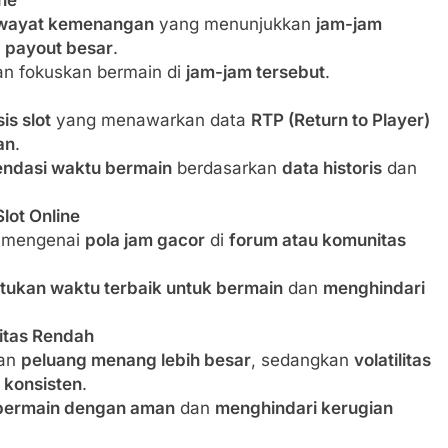
ne
iwayat kemenangan
yang menunjukkan
jam-jam
n
payout besar
.
n fokuskan bermain di
jam-jam tersebut
.
sis slot
yang menawarkan data
RTP (Return to Player)
an
.
ndasi waktu bermain
berdasarkan
data historis
dan
lot Online
i mengenai
pola jam gacor
di
forum atau komunitas
ukan waktu terbaik untuk bermain
dan
menghindari
litas Rendah
an
peluang menang lebih besar
, sedangkan
volatilitas
konsisten
.
bermain dengan aman
dan
menghindari kerugian