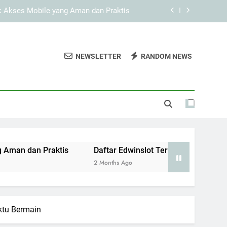
k Akses Mobile yang Aman dan Praktis
g Lebih Responsif untuk Pengguna Baru
ng Mudah Diakses untuk Pengguna Baru
NEWSLETTER
RANDOM NEWS
lur Akses Cadangan yang Lebih Praktis
Yang Sesuai Dengan Gaya Anda.
k Akses Mobile yang Aman dan Praktis
g Lebih Responsif untuk Pengguna Baru
ng Mudah Diakses untuk Pengguna Baru
raktis
Daftar Edwinslot Terbaru dengan Tampilan yang 
2 Months Ago
ktu Bermain