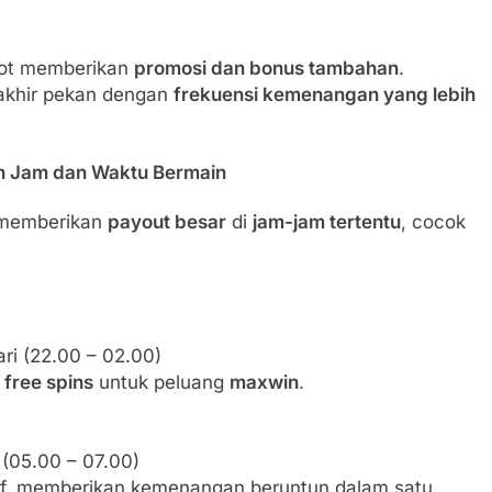
slot memberikan
promosi dan bonus tambahan
.
i akhir pekan dengan
frekuensi kemenangan yang lebih
an Jam dan Waktu Bermain
 memberikan
payout besar
di
jam-jam tertentu
, cocok
i (22.00 – 02.00)
m
free spins
untuk peluang
maxwin
.
 (05.00 – 07.00)
if, memberikan kemenangan beruntun dalam satu