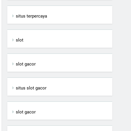
situs terpercaya
slot
slot gacor
situs slot gacor
slot gacor