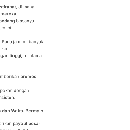
stirahat
, di mana
 mereka.
s sedang
biasanya
am ini.
 Pada jam ini, banyak
ikan.
gan tinggi
, terutama
memberikan
promosi
ir pekan dengan
nsisten
.
m dan Waktu Bermain
erikan
payout besar