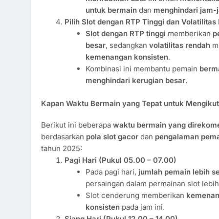
untuk bermain
dan
menghindari jam-
Pilih Slot dengan RTP Tinggi dan Volatilita
Slot dengan RTP tinggi
memberikan
p
besar
, sedangkan
volatilitas rendah
me
kemenangan konsisten
.
Kombinasi ini membantu pemain
berm
menghindari kerugian besar
.
Kapan Waktu Bermain yang Tepat untuk Mengikuti
Berikut ini beberapa
waktu bermain yang direkom
berdasarkan
pola slot gacor
dan
pengalaman pemai
tahun 2025:
Pagi Hari (Pukul 05.00 – 07.00)
Pada pagi hari,
jumlah pemain lebih se
persaingan dalam permainan slot lebih
Slot cenderung memberikan
kemenan
konsisten
pada jam ini.
Siang Hari (Pukul 12.00 – 14.00)