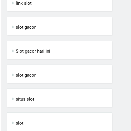
link slot
slot gacor
Slot gacor hari ini
slot gacor
situs slot
slot