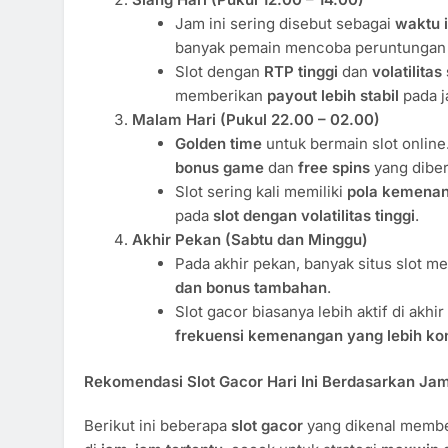
Jam ini sering disebut sebagai
waktu i
banyak pemain mencoba peruntungan
Slot dengan
RTP tinggi
dan
volatilita
memberikan
payout lebih stabil
pada j
Malam Hari (Pukul 22.00 – 02.00)
Golden time
untuk bermain slot online.
bonus game
dan
free spins
yang diber
Slot sering kali memiliki
pola kemenan
pada
slot dengan volatilitas tinggi
.
Akhir Pekan (Sabtu dan Minggu)
Pada akhir pekan, banyak situs slot 
dan bonus tambahan
.
Slot gacor biasanya lebih aktif di akh
frekuensi kemenangan yang lebih ko
Rekomendasi Slot Gacor Hari Ini Berdasarkan Ja
Berikut ini beberapa
slot gacor
yang dikenal memb