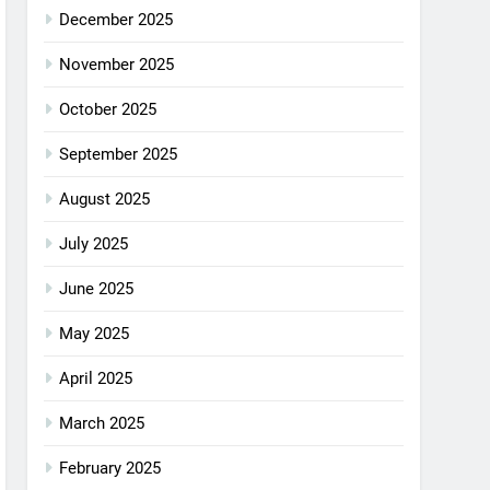
December 2025
November 2025
October 2025
September 2025
August 2025
July 2025
June 2025
May 2025
April 2025
March 2025
February 2025