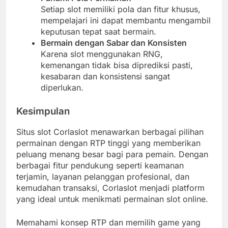
Setiap slot memiliki pola dan fitur khusus,
mempelajari ini dapat membantu mengambil
keputusan tepat saat bermain.
Bermain dengan Sabar dan Konsisten
Karena slot menggunakan RNG,
kemenangan tidak bisa diprediksi pasti,
kesabaran dan konsistensi sangat
diperlukan.
Kesimpulan
Situs slot Corlaslot menawarkan berbagai pilihan
permainan dengan RTP tinggi yang memberikan
peluang menang besar bagi para pemain. Dengan
berbagai fitur pendukung seperti keamanan
terjamin, layanan pelanggan profesional, dan
kemudahan transaksi, Corlaslot menjadi platform
yang ideal untuk menikmati permainan slot online.
Memahami konsep RTP dan memilih game yang