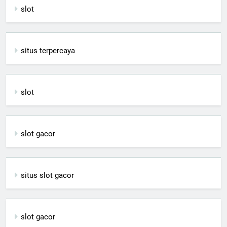
slot
situs terpercaya
slot
slot gacor
situs slot gacor
slot gacor