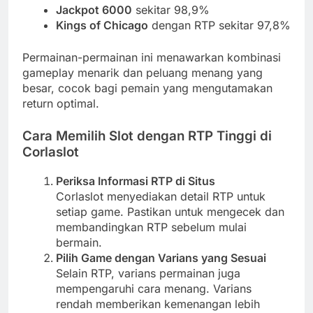
Jackpot 6000
sekitar 98,9%
Kings of Chicago
dengan RTP sekitar 97,8%
Permainan-permainan ini menawarkan kombinasi
gameplay menarik dan peluang menang yang
besar, cocok bagi pemain yang mengutamakan
return optimal.
Cara Memilih Slot dengan RTP Tinggi di
Corlaslot
Periksa Informasi RTP di Situs
Corlaslot menyediakan detail RTP untuk
setiap game. Pastikan untuk mengecek dan
membandingkan RTP sebelum mulai
bermain.
Pilih Game dengan Varians yang Sesuai
Selain RTP, varians permainan juga
mempengaruhi cara menang. Varians
rendah memberikan kemenangan lebih