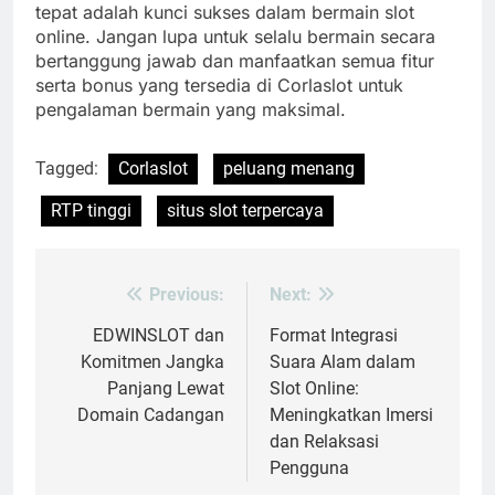
tepat adalah kunci sukses dalam bermain slot
online. Jangan lupa untuk selalu bermain secara
bertanggung jawab dan manfaatkan semua fitur
serta bonus yang tersedia di Corlaslot untuk
pengalaman bermain yang maksimal.
Tagged:
Corlaslot
peluang menang
RTP tinggi
situs slot terpercaya
Previous:
Next:
Post
navigation
EDWINSLOT dan
Format Integrasi
Komitmen Jangka
Suara Alam dalam
Panjang Lewat
Slot Online:
Domain Cadangan
Meningkatkan Imersi
dan Relaksasi
Pengguna