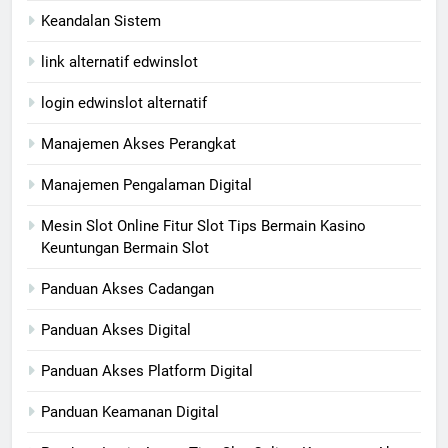
Keandalan Sistem
link alternatif edwinslot
login edwinslot alternatif
Manajemen Akses Perangkat
Manajemen Pengalaman Digital
Mesin Slot Online Fitur Slot Tips Bermain Kasino
Keuntungan Bermain Slot
Panduan Akses Cadangan
Panduan Akses Digital
Panduan Akses Platform Digital
Panduan Keamanan Digital