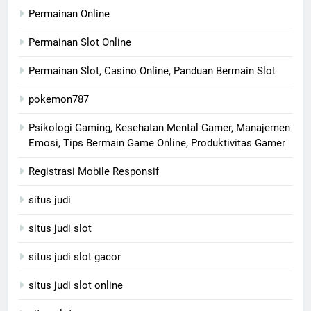
Permainan Online
Permainan Slot Online
Permainan Slot, Casino Online, Panduan Bermain Slot
pokemon787
Psikologi Gaming, Kesehatan Mental Gamer, Manajemen
Emosi, Tips Bermain Game Online, Produktivitas Gamer
Registrasi Mobile Responsif
situs judi
situs judi slot
situs judi slot gacor
situs judi slot online