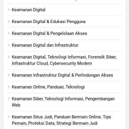
Keamanan Digital
Keamanan Digital & Edukasi Pengguna
Keamanan Digital & Pengelolaan Akses
Keamanan Digital dan Infrastruktur
Keamanan Digital, Teknologi Informasi, Forensik Siber,
Infrastruktur Cloud, Cybersecurity Modern
Keamanan Infrastruktur Digital & Perlindungan Akses
Keamanan Online, Panduan, Teknologi
Keamanan Siber, Teknologi Informasi, Pengembangan
Web
Keamanan Situs Judi, Panduan Bermain Online, Tips
Pemain, Proteksi Data, Strategi Bermain Judi