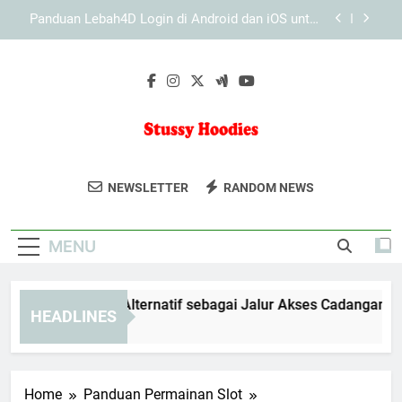
Skip
Daftar Edwinslot Terbaru dengan Tampilan yang
to
Lebih Responsif untuk Pengguna Baru
content
Daftar Lebah4D Terbaru dengan Tampilan yang
Mudah Diakses untuk Pengguna Baru
EDWINSLOT Link Alternatif sebagai Jalur Akses
Cadangan yang Lebih Praktis
Panduan Lebah4D Login di Android dan iOS untuk
Akses Mobile yang Aman dan Praktis
Stussy Hoodies
Tampil Gaya Dengan Koleksi Hoodie
Daftar Edwinslot Terbaru dengan Tampilan yang
NEWSLETTER
RANDOM NEWS
Lebih Responsif untuk Pengguna Baru
Dari Stussy Hoodies. Desain Keren Yang
Daftar Lebah4D Terbaru dengan Tampilan yang
Sesuai Dengan Gaya Anda.
Mudah Diakses untuk Pengguna Baru
MENU
WINSLOT Link Alternatif sebagai Jalur Akses Cadangan yang L
HEADLINES
Month Ago
Home
Panduan Permainan Slot