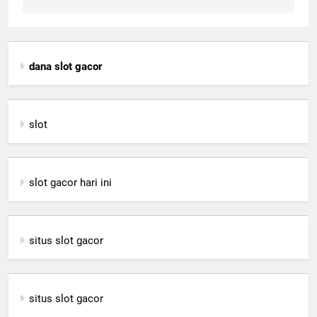
dana slot gacor
slot
slot gacor hari ini
situs slot gacor
situs slot gacor