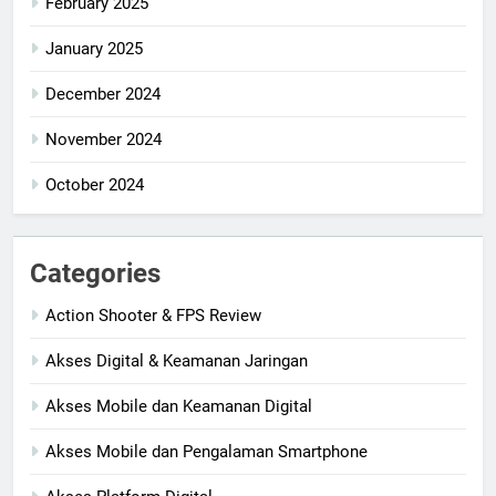
February 2025
January 2025
December 2024
November 2024
October 2024
Categories
Action Shooter & FPS Review
Akses Digital & Keamanan Jaringan
Akses Mobile dan Keamanan Digital
Akses Mobile dan Pengalaman Smartphone