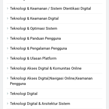
Teknologi & Keamanan / Sistem Otentikasi Digital
Teknologi & Keamanan Digital
Teknologi & Optimasi Sistem
Teknologi & Panduan Pengguna
Teknologi & Pengalaman Pengguna
Teknologi & Ulasan Platform
Teknologi Akses Digital & Komunitas Online
Teknologi Akses Digital,Navigasi Online,Keamanan
Pengguna
Teknologi Digital
Teknologi Digital & Arsitektur Sistem