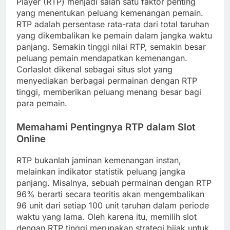
Player (RTP) menjadi salah satu faktor penting
yang menentukan peluang kemenangan pemain.
RTP adalah persentase rata-rata dari total taruhan
yang dikembalikan ke pemain dalam jangka waktu
panjang. Semakin tinggi nilai RTP, semakin besar
peluang pemain mendapatkan kemenangan.
Corlaslot dikenal sebagai situs slot yang
menyediakan berbagai permainan dengan RTP
tinggi, memberikan peluang menang besar bagi
para pemain.
Memahami Pentingnya RTP dalam Slot
Online
RTP bukanlah jaminan kemenangan instan,
melainkan indikator statistik peluang jangka
panjang. Misalnya, sebuah permainan dengan RTP
96% berarti secara teoritis akan mengembalikan
96 unit dari setiap 100 unit taruhan dalam periode
waktu yang lama. Oleh karena itu, memilih slot
dengan RTP tinggi merupakan strategi bijak untuk