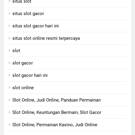
situs slot
situs slot gacor
situs slot gacor hari ini
situs slot online resmi terpercaya
slot
slot gacor
slot gacor hari ini
slot online
Slot Online, Judi Online, Panduan Permainan
Slot Online, Keuntungan Bermain, Slot Gacor
Slot Online, Permainan Kasino, Judi Online