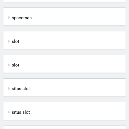
spaceman
slot
slot
situs slot
situs slot