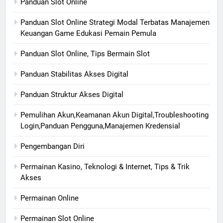
Panduan Slot Online
Panduan Slot Online Strategi Modal Terbatas Manajemen
Keuangan Game Edukasi Pemain Pemula
Panduan Slot Online, Tips Bermain Slot
Panduan Stabilitas Akses Digital
Panduan Struktur Akses Digital
Pemulihan Akun,Keamanan Akun Digital,Troubleshooting
Login,Panduan Pengguna,Manajemen Kredensial
Pengembangan Diri
Permainan Kasino, Teknologi & Internet, Tips & Trik
Akses
Permainan Online
Permainan Slot Online