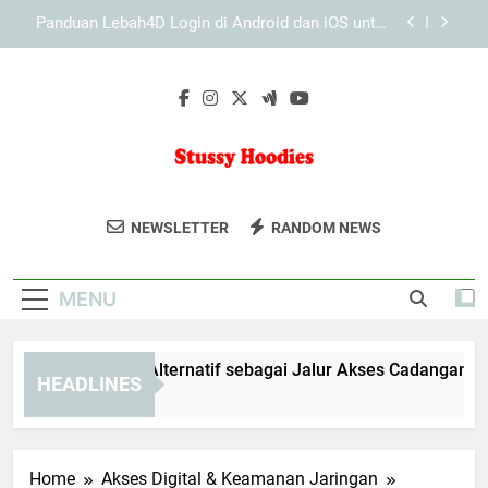
Skip
Daftar Edwinslot Terbaru dengan Tampilan yang
to
Lebih Responsif untuk Pengguna Baru
content
Daftar Lebah4D Terbaru dengan Tampilan yang
Mudah Diakses untuk Pengguna Baru
EDWINSLOT Link Alternatif sebagai Jalur Akses
Cadangan yang Lebih Praktis
Panduan Lebah4D Login di Android dan iOS untuk
Akses Mobile yang Aman dan Praktis
Stussy Hoodies
Tampil Gaya Dengan Koleksi Hoodie
Daftar Edwinslot Terbaru dengan Tampilan yang
NEWSLETTER
RANDOM NEWS
Lebih Responsif untuk Pengguna Baru
Dari Stussy Hoodies. Desain Keren Yang
Daftar Lebah4D Terbaru dengan Tampilan yang
Sesuai Dengan Gaya Anda.
Mudah Diakses untuk Pengguna Baru
MENU
WINSLOT Link Alternatif sebagai Jalur Akses Cadangan yang L
HEADLINES
onth Ago
Home
Akses Digital & Keamanan Jaringan