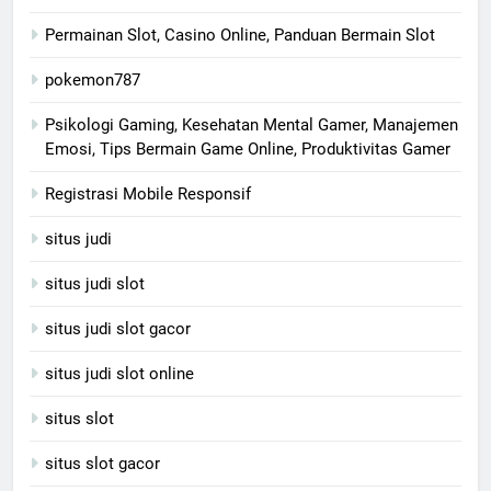
Permainan Slot, Casino Online, Panduan Bermain Slot
pokemon787
Psikologi Gaming, Kesehatan Mental Gamer, Manajemen
Emosi, Tips Bermain Game Online, Produktivitas Gamer
Registrasi Mobile Responsif
situs judi
situs judi slot
situs judi slot gacor
situs judi slot online
situs slot
situs slot gacor