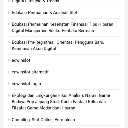
Digital Lifestyle & Trends
Edukasi Permainan & Analisis Slot
Edukasi Permainan Kesehatan Finansial Tips Hiburan
Digital Manajemen Risiko Perilaku Bermain
Edukasi Pra-Registrasi, Orientasi Pengguna Baru,
Keamanan Akun Digital
edwinslot
edwinslot alternatif
edwinslot login
Ekologi dan Lingkungan Fiksi Analisis Narasi Game
Budaya Pop Jepang Studi Dunia Fantasi Etika dan
Filsafat Game Media dan Hiburan
Gambling, Slot Online, Permainan