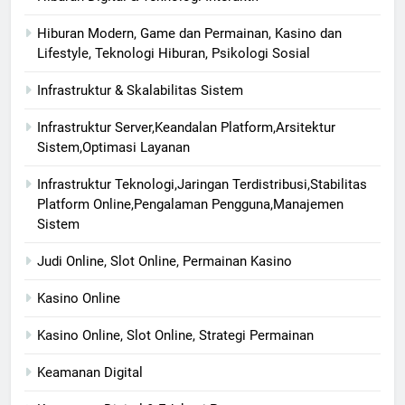
Hiburan Modern, Game dan Permainan, Kasino dan
Lifestyle, Teknologi Hiburan, Psikologi Sosial
Infrastruktur & Skalabilitas Sistem
Infrastruktur Server,Keandalan Platform,Arsitektur
Sistem,Optimasi Layanan
Infrastruktur Teknologi,Jaringan Terdistribusi,Stabilitas
Platform Online,Pengalaman Pengguna,Manajemen
Sistem
Judi Online, Slot Online, Permainan Kasino
Kasino Online
Kasino Online, Slot Online, Strategi Permainan
Keamanan Digital