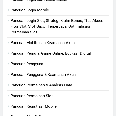
Panduan Login Mobile
Panduan Login Slot, Strategi Klaim Bonus, Tips Akses
Fitur Slot, Slot Gacor Terpercaya, Optimalisasi
Permainan Slot
Panduan Mobile dan Keamanan Akun
Panduan Pemula, Game Online, Edukasi Digital
Panduan Pengguna
Panduan Pengguna & Keamanan Akun
Panduan Permainan & Analisis Data
Panduan Permainan Slot
Panduan Registrasi Mobile