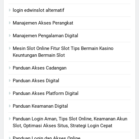
login edwinslot alternatif
Manajemen Akses Perangkat
Manajemen Pengalaman Digital
Mesin Slot Online Fitur Slot Tips Bermain Kasino
Keuntungan Bermain Slot
Panduan Akses Cadangan
Panduan Akses Digital
Panduan Akses Platform Digital
Panduan Keamanan Digital
Panduan Login Aman, Tips Slot Online, Keamanan Akun
Slot, Optimasi Akses Situs, Strategi Login Cepat
Panduan Login dan Akses Online