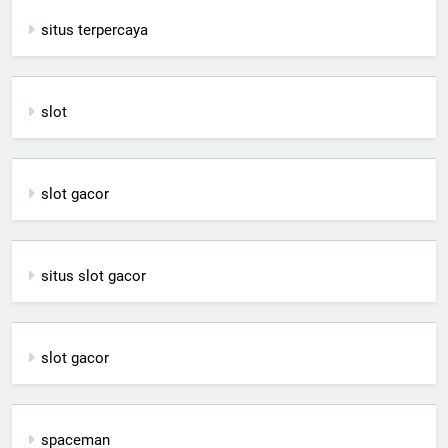
situs terpercaya
slot
slot gacor
situs slot gacor
slot gacor
spaceman