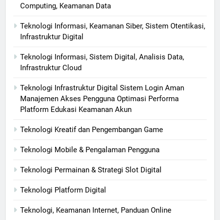
Computing, Keamanan Data
Teknologi Informasi, Keamanan Siber, Sistem Otentikasi,
Infrastruktur Digital
Teknologi Informasi, Sistem Digital, Analisis Data,
Infrastruktur Cloud
Teknologi Infrastruktur Digital Sistem Login Aman
Manajemen Akses Pengguna Optimasi Performa
Platform Edukasi Keamanan Akun
Teknologi Kreatif dan Pengembangan Game
Teknologi Mobile & Pengalaman Pengguna
Teknologi Permainan & Strategi Slot Digital
Teknologi Platform Digital
Teknologi, Keamanan Internet, Panduan Online