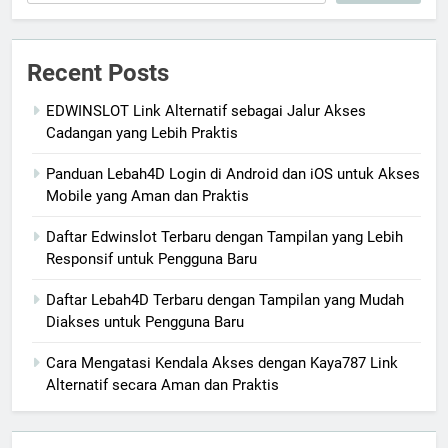
Recent Posts
EDWINSLOT Link Alternatif sebagai Jalur Akses
Cadangan yang Lebih Praktis
Panduan Lebah4D Login di Android dan iOS untuk Akses
Mobile yang Aman dan Praktis
Daftar Edwinslot Terbaru dengan Tampilan yang Lebih
Responsif untuk Pengguna Baru
Daftar Lebah4D Terbaru dengan Tampilan yang Mudah
Diakses untuk Pengguna Baru
Cara Mengatasi Kendala Akses dengan Kaya787 Link
Alternatif secara Aman dan Praktis