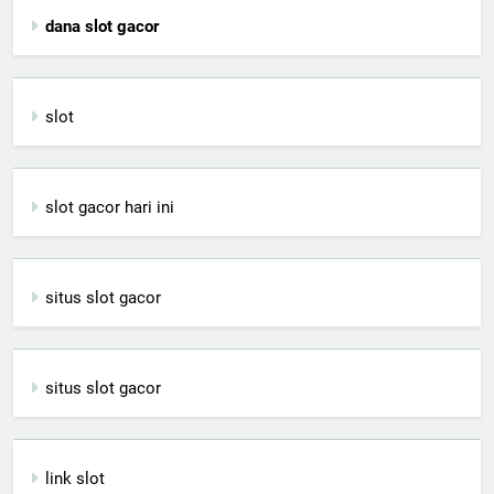
dana slot gacor
slot
slot gacor hari ini
situs slot gacor
situs slot gacor
link slot