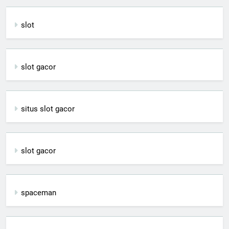
slot
slot gacor
situs slot gacor
slot gacor
spaceman