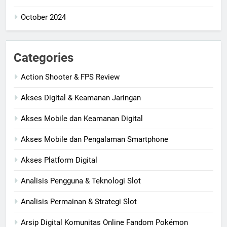
October 2024
Categories
Action Shooter & FPS Review
Akses Digital & Keamanan Jaringan
Akses Mobile dan Keamanan Digital
Akses Mobile dan Pengalaman Smartphone
Akses Platform Digital
Analisis Pengguna & Teknologi Slot
Analisis Permainan & Strategi Slot
Arsip Digital Komunitas Online Fandom Pokémon