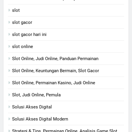
slot
slot gacor
slot gacor hari ini
slot online
Slot Online, Judi Online, Panduan Permainan
Slot Online, Keuntungan Bermain, Slot Gacor
Slot Online, Permainan Kasino, Judi Online
Slot, Judi Online, Pemula
Solusi Akses Digital
Solusi Akses Digital Modern
Strategi & Tips, Permainan Online, Analisis Game Slot