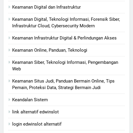
Keamanan Digital dan Infrastruktur
Keamanan Digital, Teknologi Informasi, Forensik Siber,
Infrastruktur Cloud, Cybersecurity Modern
Keamanan Infrastruktur Digital & Perlindungan Akses
Keamanan Online, Panduan, Teknologi
Keamanan Siber, Teknologi Informasi, Pengembangan
Web
Keamanan Situs Judi, Panduan Bermain Online, Tips
Pemain, Proteksi Data, Strategi Bermain Judi
Keandalan Sistem
link alternatif edwinslot
login edwinslot alternatif