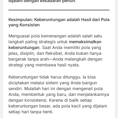
dijalani dengan kesadaran penuh
.
Kesimpulan: Keberuntungan adalah Hasil dari Pola
yang Konsisten
Menguasai pola kemenangan adalah salah satu
langkah paling strategis untuk
memaksimalkan
keberuntungan
. Saat Anda memiliki pola yang
jelas, disiplin, dan fleksibel, Anda bukan hanya
bergerak tanpa arah—Anda melangkah dengan
strategi yang membawa hasil nyata.
Keberuntungan tidak harus ditunggu. Ia bisa
diciptakan melalui sistem yang Anda bangun
sendiri. Mulailah hari ini dengan mengenali pola
Anda, membentuk yang baru, dan menjalankannya
dengan konsistensi. Karena di balik setiap
keberuntungan besar, ada pola kecil yang dijalani
setiap hari tanpa henti.