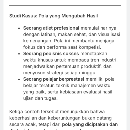
Studi Kasus: Pola yang Mengubah Hasil
Seorang atlet profesional
memulai harinya
dengan latihan, makan sehat, dan visualisasi
kemenangan. Pola ini membantu menjaga
fokus dan performa saat kompetisi.
Seorang pebisnis sukses
menetapkan
waktu khusus untuk membaca tren industri,
menjadwalkan pertemuan produktif, dan
menyusun strategi setiap minggu.
Seorang pelajar berprestasi
memiliki pola
belajar teratur, teknik manajemen waktu
yang baik, serta kebiasaan evaluasi hasil
ujian dan tugas.
Ketiga contoh tersebut menunjukkan bahwa
keberhasilan dan keberuntungan bukan datang
secara acak, tetapi dari
pola yang diciptakan dan