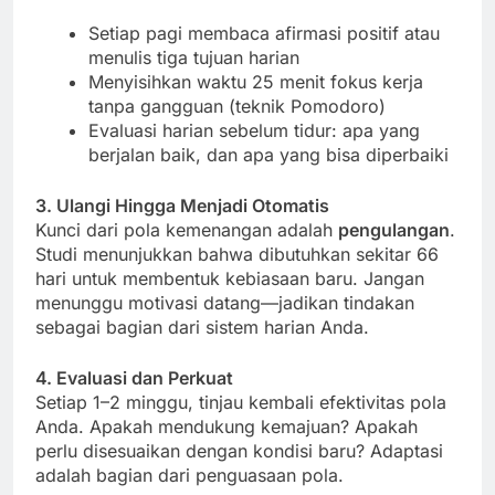
Setiap pagi membaca afirmasi positif atau
menulis tiga tujuan harian
Menyisihkan waktu 25 menit fokus kerja
tanpa gangguan (teknik Pomodoro)
Evaluasi harian sebelum tidur: apa yang
berjalan baik, dan apa yang bisa diperbaiki
3. Ulangi Hingga Menjadi Otomatis
Kunci dari pola kemenangan adalah
pengulangan
.
Studi menunjukkan bahwa dibutuhkan sekitar 66
hari untuk membentuk kebiasaan baru. Jangan
menunggu motivasi datang—jadikan tindakan
sebagai bagian dari sistem harian Anda.
4. Evaluasi dan Perkuat
Setiap 1–2 minggu, tinjau kembali efektivitas pola
Anda. Apakah mendukung kemajuan? Apakah
perlu disesuaikan dengan kondisi baru? Adaptasi
adalah bagian dari penguasaan pola.