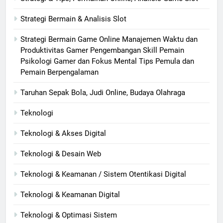
Strategi Bermain & Analisis Slot
Strategi Bermain Game Online Manajemen Waktu dan
Produktivitas Gamer Pengembangan Skill Pemain
Psikologi Gamer dan Fokus Mental Tips Pemula dan
Pemain Berpengalaman
Taruhan Sepak Bola, Judi Online, Budaya Olahraga
Teknologi
Teknologi & Akses Digital
Teknologi & Desain Web
Teknologi & Keamanan / Sistem Otentikasi Digital
Teknologi & Keamanan Digital
Teknologi & Optimasi Sistem