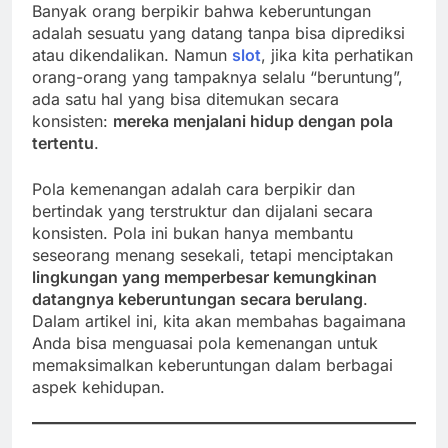
Banyak orang berpikir bahwa keberuntungan
adalah sesuatu yang datang tanpa bisa diprediksi
atau dikendalikan. Namun
slot
, jika kita perhatikan
orang-orang yang tampaknya selalu “beruntung”,
ada satu hal yang bisa ditemukan secara
konsisten:
mereka menjalani hidup dengan pola
tertentu
.
Pola kemenangan adalah cara berpikir dan
bertindak yang terstruktur dan dijalani secara
konsisten. Pola ini bukan hanya membantu
seseorang menang sesekali, tetapi menciptakan
lingkungan yang memperbesar kemungkinan
datangnya keberuntungan secara berulang
.
Dalam artikel ini, kita akan membahas bagaimana
Anda bisa menguasai pola kemenangan untuk
memaksimalkan keberuntungan dalam berbagai
aspek kehidupan.