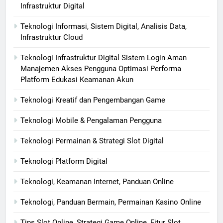
Infrastruktur Digital
Teknologi Informasi, Sistem Digital, Analisis Data,
Infrastruktur Cloud
Teknologi Infrastruktur Digital Sistem Login Aman
Manajemen Akses Pengguna Optimasi Performa
Platform Edukasi Keamanan Akun
Teknologi Kreatif dan Pengembangan Game
Teknologi Mobile & Pengalaman Pengguna
Teknologi Permainan & Strategi Slot Digital
Teknologi Platform Digital
Teknologi, Keamanan Internet, Panduan Online
Teknologi, Panduan Bermain, Permainan Kasino Online
Tips Slot Online, Strategi Game Online, Fitur Slot