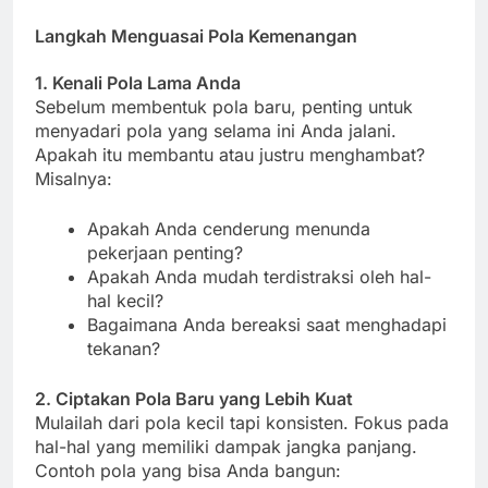
Langkah Menguasai Pola Kemenangan
1. Kenali Pola Lama Anda
Sebelum membentuk pola baru, penting untuk
menyadari pola yang selama ini Anda jalani.
Apakah itu membantu atau justru menghambat?
Misalnya:
Apakah Anda cenderung menunda
pekerjaan penting?
Apakah Anda mudah terdistraksi oleh hal-
hal kecil?
Bagaimana Anda bereaksi saat menghadapi
tekanan?
2. Ciptakan Pola Baru yang Lebih Kuat
Mulailah dari pola kecil tapi konsisten. Fokus pada
hal-hal yang memiliki dampak jangka panjang.
Contoh pola yang bisa Anda bangun: