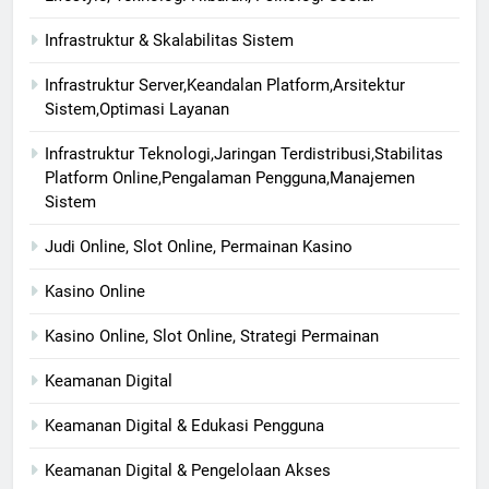
Infrastruktur & Skalabilitas Sistem
Infrastruktur Server,Keandalan Platform,Arsitektur
Sistem,Optimasi Layanan
Infrastruktur Teknologi,Jaringan Terdistribusi,Stabilitas
Platform Online,Pengalaman Pengguna,Manajemen
Sistem
Judi Online, Slot Online, Permainan Kasino
Kasino Online
Kasino Online, Slot Online, Strategi Permainan
Keamanan Digital
Keamanan Digital & Edukasi Pengguna
Keamanan Digital & Pengelolaan Akses