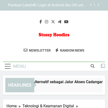
Skip
Daftar Edwinslot Terbaru dengan Tampilan yang
to
Lebih Responsif untuk Pengguna Baru
content
Daftar Lebah4D Terbaru dengan Tampilan yang
Mudah Diakses untuk Pengguna Baru
EDWINSLOT Link Alternatif sebagai Jalur Akses
Cadangan yang Lebih Praktis
Panduan Lebah4D Login di Android dan iOS untuk
Akses Mobile yang Aman dan Praktis
Stussy Hoodies
Tampil Gaya Dengan Koleksi Hoodie
Daftar Edwinslot Terbaru dengan Tampilan yang
NEWSLETTER
RANDOM NEWS
Lebih Responsif untuk Pengguna Baru
Dari Stussy Hoodies. Desain Keren Yang
Daftar Lebah4D Terbaru dengan Tampilan yang
Sesuai Dengan Gaya Anda.
Mudah Diakses untuk Pengguna Baru
MENU
WINSLOT Link Alternatif sebagai Jalur Akses Cadangan yang L
HEADLINES
onth Ago
Home
Teknologi & Keamanan Digital