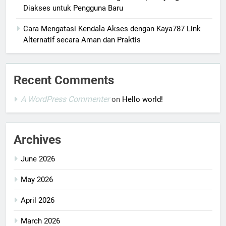
Diakses untuk Pengguna Baru
Cara Mengatasi Kendala Akses dengan Kaya787 Link
Alternatif secara Aman dan Praktis
Recent Comments
A WordPress Commenter
on
Hello world!
Archives
June 2026
May 2026
April 2026
March 2026