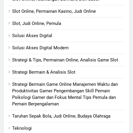
Slot Online, Permainan Kasino, Judi Online
Slot, Judi Online, Pemula
Solusi Akses Digital
Solusi Akses Digital Modern
Strategi & Tips, Permainan Online, Analisis Game Slot
Strategi Bermain & Analisis Slot
Strategi Bermain Game Online Manajemen Waktu dan
Produktivitas Gamer Pengembangan Skill Pemain
Psikologi Gamer dan Fokus Mental Tips Pemula dan
Pemain Berpengalaman
Taruhan Sepak Bola, Judi Online, Budaya Olahraga
Teknologi