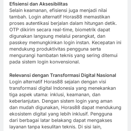
Efisiensi dan Aksesibilitas
Selain keamanan, efisiensi juga menjadi nilai
tambah. Login alternatif Horas88 memastikan
proses autentikasi berjalan dalam hitungan detik.
OTP dikirim secara real-time, biometrik dapat
digunakan langsung melalui perangkat, dan
passkey memungkinkan login instan. Kecepatan ini
mendukung produktivitas pengguna serta
mengurangi hambatan teknis yang sering ditemui
pada sistem login konvensional.
Relevansi dengan Transformasi Digital Nasional
Login alternatif Horas88 sejalan dengan visi
transformasi digital Indonesia yang menekankan
tiga aspek utama: inklusi, keamanan, dan
keberlanjutan. Dengan sistem login yang aman
dan mudah digunakan, Horas88 dapat mendukung
ekosistem digital yang lebih inklusif. Pengguna
dari berbagai latar belakang dapat mengakses
layanan tanpa kesulitan teknis. Di sisi lain,