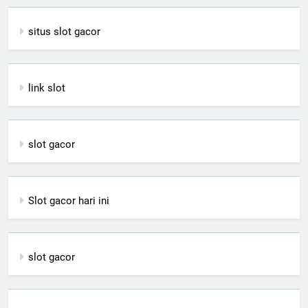
situs slot gacor
link slot
slot gacor
Slot gacor hari ini
slot gacor