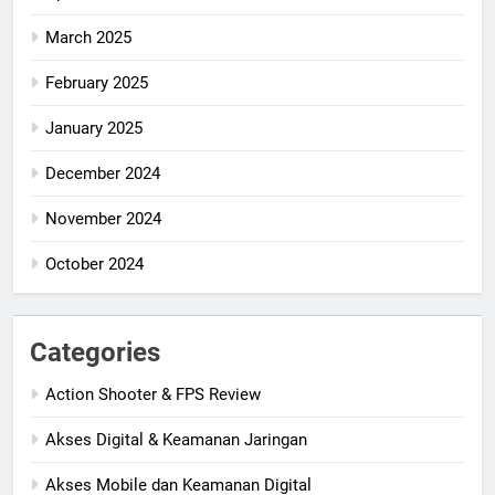
March 2025
February 2025
January 2025
December 2024
November 2024
October 2024
Categories
Action Shooter & FPS Review
Akses Digital & Keamanan Jaringan
Akses Mobile dan Keamanan Digital