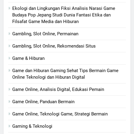
Ekologi dan Lingkungan Fiksi Analisis Narasi Game
Budaya Pop Jepang Studi Dunia Fantasi Etika dan
Filsafat Game Media dan Hiburan
Gambling, Slot Online, Permainan
Gambling, Slot Online, Rekomendasi Situs
Game & Hiburan
Game dan Hiburan Gaming Sehat Tips Bermain Game
Online Teknologi dan Hiburan Digital
Game Online, Analisis Digital, Edukasi Pemain
Game Online, Panduan Bermain
Game Online, Teknologi Game, Strategi Bermain
Gaming & Teknologi