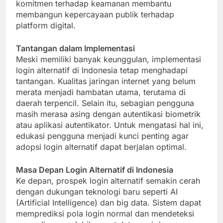
komitmen terhadap keamanan membantu
membangun kepercayaan publik terhadap
platform digital.
Tantangan dalam Implementasi
Meski memiliki banyak keunggulan, implementasi
login alternatif di Indonesia tetap menghadapi
tantangan. Kualitas jaringan internet yang belum
merata menjadi hambatan utama, terutama di
daerah terpencil. Selain itu, sebagian pengguna
masih merasa asing dengan autentikasi biometrik
atau aplikasi autentikator. Untuk mengatasi hal ini,
edukasi pengguna menjadi kunci penting agar
adopsi login alternatif dapat berjalan optimal.
Masa Depan Login Alternatif di Indonesia
Ke depan, prospek login alternatif semakin cerah
dengan dukungan teknologi baru seperti AI
(Artificial Intelligence) dan big data. Sistem dapat
memprediksi pola login normal dan mendeteksi