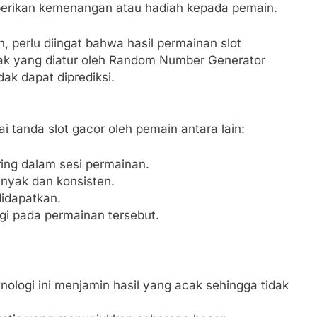
mberikan kemenangan atau hadiah kepada pemain.
in, perlu diingat bahwa hasil permainan slot
k yang diatur oleh Random Number Generator
k dapat diprediksi.
 tanda slot gacor oleh pemain antara lain:
ing dalam sesi permainan.
nyak dan konsisten.
didapatkan.
ggi pada permainan tersebut.
ologi ini menjamin hasil yang acak sehingga tidak