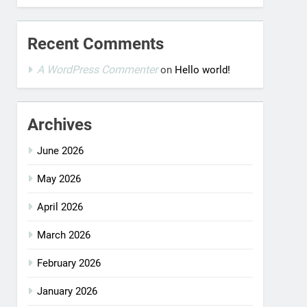
Recent Comments
A WordPress Commenter
on
Hello world!
Archives
June 2026
May 2026
April 2026
March 2026
February 2026
January 2026