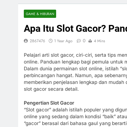
GAME & HIBURAN
Apa Itu Slot Gacor? Pa
0
2867476
1 Year Ago
4 Mins
Pelajari arti slot gacor, ciri-ciri, serta ti
online. Panduan lengkap bagi pemula untu
Dalam dunia permainan slot online, istilah “s
perbincangan hangat. Namun, apa sebenarnya
memberikan penjelasan lengkap dan mudah d
slot gacor secara detail.
Pengertian Slot Gacor
“Slot gacor” adalah istilah populer yang dig
online yang sedang dalam kondisi “baik” at
“gacor” berasal dari bahasa gaul yang berarti 