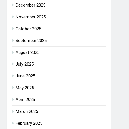
December 2025
November 2025
October 2025
September 2025
August 2025
July 2025
June 2025
May 2025
April 2025
March 2025
February 2025