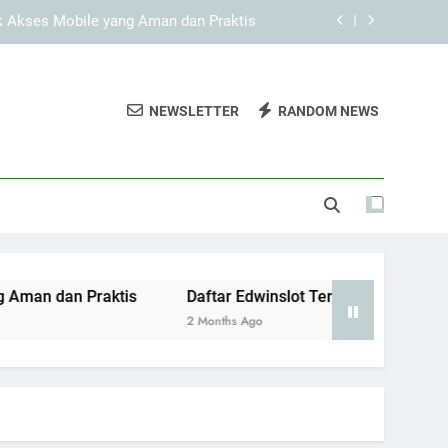
k Akses Mobile yang Aman dan Praktis
g Lebih Responsif untuk Pengguna Baru
ng Mudah Diakses untuk Pengguna Baru
NEWSLETTER
RANDOM NEWS
lur Akses Cadangan yang Lebih Praktis
Yang Sesuai Dengan Gaya Anda.
k Akses Mobile yang Aman dan Praktis
g Lebih Responsif untuk Pengguna Baru
ng Mudah Diakses untuk Pengguna Baru
raktis
Daftar Edwinslot Terbaru dengan Tampilan yang
2 Months Ago