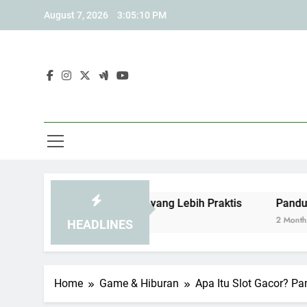
Skip
August 7, 2026
3:05:11 PM
to
content
Stu
Tampil Ga
r Akses Cadangan yang Lebih Praktis
Panduan Lebah4D L
2 Months Ago
HEADLINES
Home
Game & Hiburan
Apa Itu Slot Gacor? P