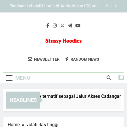
Skip
Daftar Edwinslot Terbaru dengan Tampilan yang
to
Lebih Responsif untuk Pengguna Baru
content
Daftar Lebah4D Terbaru dengan Tampilan yang
Mudah Diakses untuk Pengguna Baru
EDWINSLOT Link Alternatif sebagai Jalur Akses
Cadangan yang Lebih Praktis
Panduan Lebah4D Login di Android dan iOS untuk
Akses Mobile yang Aman dan Praktis
Stussy Hoodies
Tampil Gaya Dengan Koleksi Hoodie
Daftar Edwinslot Terbaru dengan Tampilan yang
NEWSLETTER
RANDOM NEWS
Lebih Responsif untuk Pengguna Baru
Dari Stussy Hoodies. Desain Keren Yang
Daftar Lebah4D Terbaru dengan Tampilan yang
Sesuai Dengan Gaya Anda.
Mudah Diakses untuk Pengguna Baru
MENU
WINSLOT Link Alternatif sebagai Jalur Akses Cadangan yang L
HEADLINES
onth Ago
Home
volatilitas tinggi