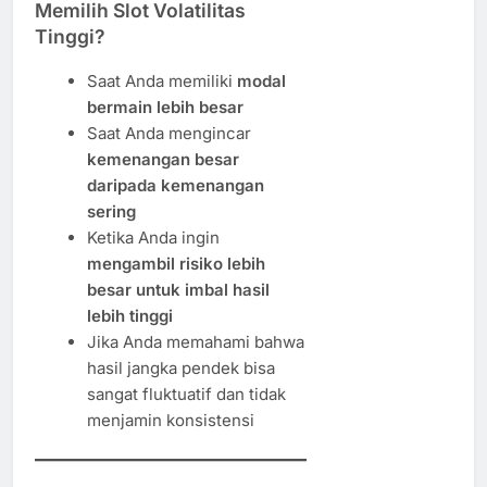
Memilih Slot Volatilitas
Tinggi?
Saat Anda memiliki
modal
bermain lebih besar
Saat Anda mengincar
kemenangan besar
daripada kemenangan
sering
Ketika Anda ingin
mengambil risiko lebih
besar untuk imbal hasil
lebih tinggi
Jika Anda memahami bahwa
hasil jangka pendek bisa
sangat fluktuatif dan tidak
menjamin konsistensi