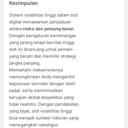
Kesimpulan
Sistem volatilitas tinggi dalam slot
digital menawarkan perpaduan
antara
risiko dan peluang besar
.
Dengan pengaturan kemenangan
yang jarang tetapi bernilai tinggi,
slot ini dirancang untuk pemain
yang berani dan memiliki strategi
jangka panjang.
Memahami mekanismenya
memungkinkan Anda mengambil
keputusan bermain dengan lebih
sadar, serta meminimalkan
kerugian akibat ekspektasi yang
tidak realistis. Dengan pendekatan
yang bijak, slot volatilitas tinggi
bisa menjadi sumber hiburan yang
menegangkan sekaligus