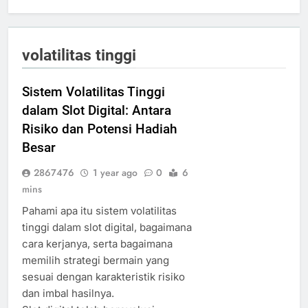
volatilitas tinggi
Sistem Volatilitas Tinggi
dalam Slot Digital: Antara
Risiko dan Potensi Hadiah
Besar
2867476
1 year ago
0
6
mins
Pahami apa itu sistem volatilitas
tinggi dalam slot digital, bagaimana
cara kerjanya, serta bagaimana
memilih strategi bermain yang
sesuai dengan karakteristik risiko
dan imbal hasilnya.