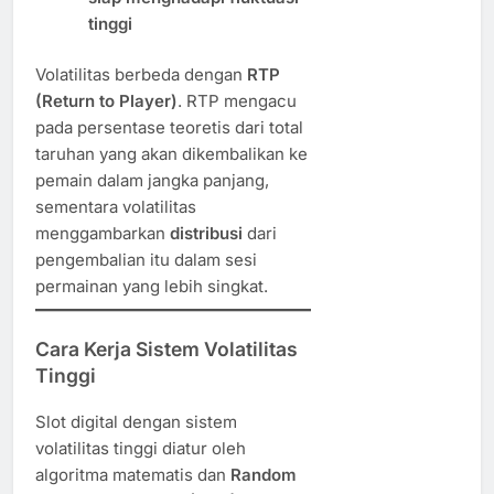
tinggi
Volatilitas berbeda dengan
RTP
(Return to Player)
. RTP mengacu
pada persentase teoretis dari total
taruhan yang akan dikembalikan ke
pemain dalam jangka panjang,
sementara volatilitas
menggambarkan
distribusi
dari
pengembalian itu dalam sesi
permainan yang lebih singkat.
Cara Kerja Sistem Volatilitas
Tinggi
Slot digital dengan sistem
volatilitas tinggi diatur oleh
algoritma matematis dan
Random