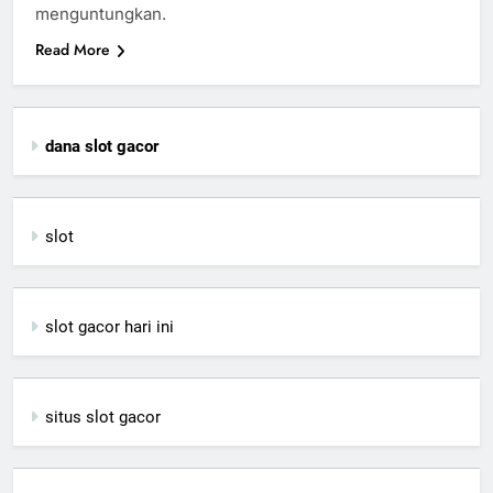
menguntungkan.
Read More
dana slot gacor
slot
slot gacor hari ini
situs slot gacor