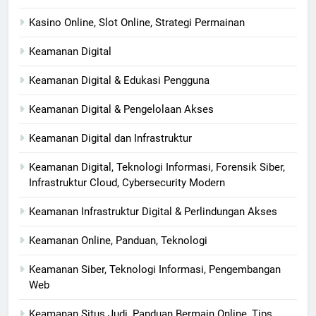
Kasino Online, Slot Online, Strategi Permainan
Keamanan Digital
Keamanan Digital & Edukasi Pengguna
Keamanan Digital & Pengelolaan Akses
Keamanan Digital dan Infrastruktur
Keamanan Digital, Teknologi Informasi, Forensik Siber,
Infrastruktur Cloud, Cybersecurity Modern
Keamanan Infrastruktur Digital & Perlindungan Akses
Keamanan Online, Panduan, Teknologi
Keamanan Siber, Teknologi Informasi, Pengembangan
Web
Keamanan Situs Judi, Panduan Bermain Online, Tips