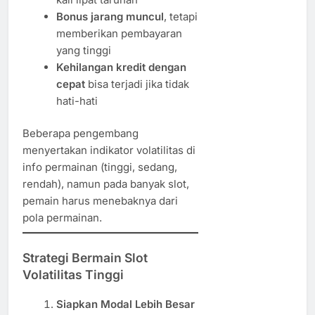
Bonus jarang muncul
, tetapi
memberikan pembayaran
yang tinggi
Kehilangan kredit dengan
cepat
bisa terjadi jika tidak
hati-hati
Beberapa pengembang
menyertakan indikator volatilitas di
info permainan (tinggi, sedang,
rendah), namun pada banyak slot,
pemain harus menebaknya dari
pola permainan.
Strategi Bermain Slot
Volatilitas Tinggi
Siapkan Modal Lebih Besar