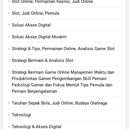
Slot Online, Permainan Kasino, Judi Online
Slot, Judi Online, Pemula
Solusi Akses Digital
Solusi Akses Digital Modern
Strategi & Tips, Permainan Online, Analisis Game Slot
Strategi Bermain & Analisis Slot
Strategi Bermain Game Online Manajemen Waktu dan
Produktivitas Gamer Pengembangan Skill Pemain
Psikologi Gamer dan Fokus Mental Tips Pemula dan
Pemain Berpengalaman
Taruhan Sepak Bola, Judi Online, Budaya Olahraga
Teknologi
Teknologi & Akses Digital