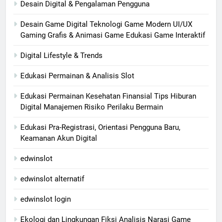
Desain Digital & Pengalaman Pengguna
Desain Game Digital Teknologi Game Modern UI/UX
Gaming Grafis & Animasi Game Edukasi Game Interaktif
Digital Lifestyle & Trends
Edukasi Permainan & Analisis Slot
Edukasi Permainan Kesehatan Finansial Tips Hiburan
Digital Manajemen Risiko Perilaku Bermain
Edukasi Pra-Registrasi, Orientasi Pengguna Baru,
Keamanan Akun Digital
edwinslot
edwinslot alternatif
edwinslot login
Ekologi dan Lingkungan Fiksi Analisis Narasi Game