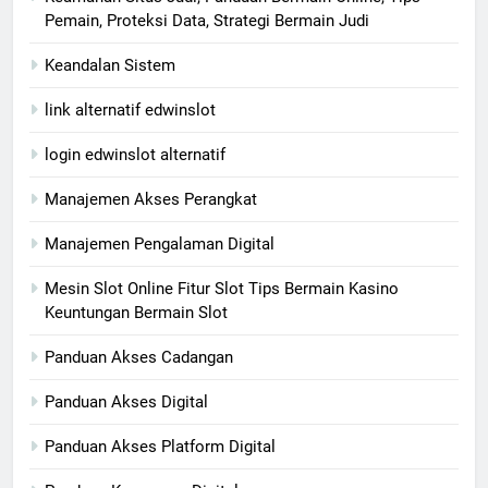
Pemain, Proteksi Data, Strategi Bermain Judi
Keandalan Sistem
link alternatif edwinslot
login edwinslot alternatif
Manajemen Akses Perangkat
Manajemen Pengalaman Digital
Mesin Slot Online Fitur Slot Tips Bermain Kasino
Keuntungan Bermain Slot
Panduan Akses Cadangan
Panduan Akses Digital
Panduan Akses Platform Digital