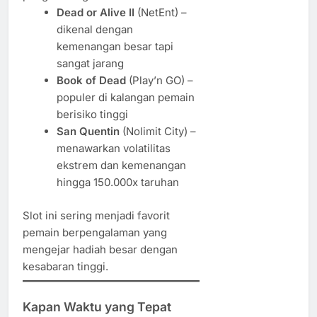
Dead or Alive II
(NetEnt) –
dikenal dengan
kemenangan besar tapi
sangat jarang
Book of Dead
(Play’n GO) –
populer di kalangan pemain
berisiko tinggi
San Quentin
(Nolimit City) –
menawarkan volatilitas
ekstrem dan kemenangan
hingga 150.000x taruhan
Slot ini sering menjadi favorit
pemain berpengalaman yang
mengejar hadiah besar dengan
kesabaran tinggi.
Kapan Waktu yang Tepat