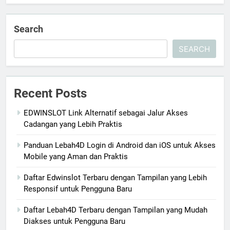
Search
SEARCH
Recent Posts
EDWINSLOT Link Alternatif sebagai Jalur Akses
Cadangan yang Lebih Praktis
Panduan Lebah4D Login di Android dan iOS untuk Akses
Mobile yang Aman dan Praktis
Daftar Edwinslot Terbaru dengan Tampilan yang Lebih
Responsif untuk Pengguna Baru
Daftar Lebah4D Terbaru dengan Tampilan yang Mudah
Diakses untuk Pengguna Baru