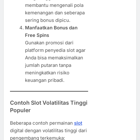
membantu mengenali pola
kemenangan dan seberapa
sering bonus dipicu.
Manfaatkan Bonus dan
Free Spins
Gunakan promosi dari
platform penyedia slot agar
Anda bisa memaksimalkan
jumlah putaran tanpa
meningkatkan risiko
keuangan pribadi.
Contoh Slot Volatilitas Tinggi
Populer
Beberapa contoh permainan
slot
digital dengan volatilitas tinggi dari
pengembang terkemuka: