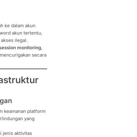
h ke dalam akun
word akun tertentu,
akses ilegal.
session monitoring
,
 mencurigakan secara
astruktur
ngan
em keamanan platform
erlindungan yang
jenis aktivitas