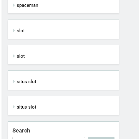
spaceman
slot
slot
situs slot
situs slot
Search