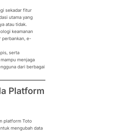
gi sekadar fitur
dasi utama yang
a atau tidak.
nologi keamanan
r perbankan, e-
pis, serta
to mampu menjaga
engguna dari berbagai
a Platform
 platform Toto
 untuk mengubah data