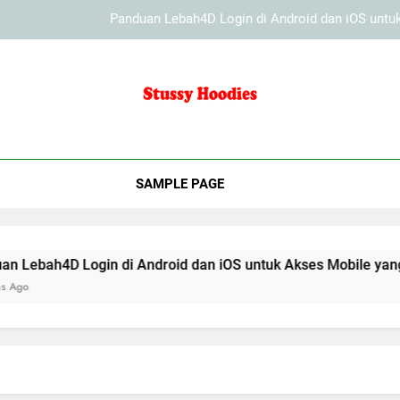
Panduan Lebah4D Login di Android dan iOS untu
Daftar Edwinslot Terbaru dengan Tampilan yan
Daftar Lebah4D Terbaru dengan Tampilan ya
ssy Hoodies
EDWINSLOT Link Alternatif sebagai Ja
ya Dengan Koleksi Hoodie Dari Stussy Hoodies. Desain Keren 
Panduan Lebah4D Login di Android dan iOS untu
SAMPLE PAGE
Daftar Edwinslot Terbaru dengan Tampilan yan
Daftar Lebah4D Terbaru dengan Tampilan ya
ogin di Android dan iOS untuk Akses Mobile yang Aman dan P