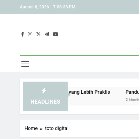
Skip
August 6, 2026
7:06:34 PM
to
content
Stu
Tampil Ga
r Akses Cadangan yang Lebih Praktis
Panduan Lebah4D L
2 Months Ago
HEADLINES
Home
toto digital