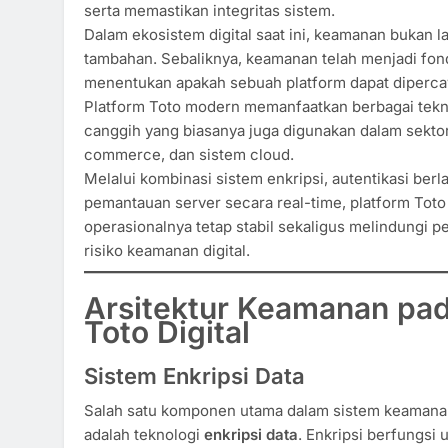
serta memastikan integritas sistem.
Dalam ekosistem digital saat ini, keamanan bukan la
tambahan. Sebaliknya, keamanan telah menjadi fon
menentukan apakah sebuah platform dapat dipercay
Platform Toto modern memanfaatkan berbagai tek
canggih yang biasanya juga digunakan dalam sekto
commerce, dan sistem cloud.
Melalui kombinasi sistem enkripsi, autentikasi berla
pemantauan server secara real-time, platform To
operasionalnya tetap stabil sekaligus melindungi p
risiko keamanan digital.
Arsitektur Keamanan pad
Toto Digital
Sistem Enkripsi Data
Salah satu komponen utama dalam sistem keamanan
adalah teknologi
enkripsi data
. Enkripsi berfungsi