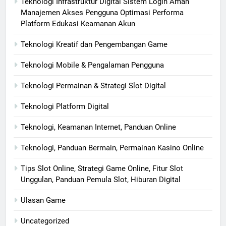
Teknologi Infrastruktur Digital Sistem Login Aman
Manajemen Akses Pengguna Optimasi Performa
Platform Edukasi Keamanan Akun
Teknologi Kreatif dan Pengembangan Game
Teknologi Mobile & Pengalaman Pengguna
Teknologi Permainan & Strategi Slot Digital
Teknologi Platform Digital
Teknologi, Keamanan Internet, Panduan Online
Teknologi, Panduan Bermain, Permainan Kasino Online
Tips Slot Online, Strategi Game Online, Fitur Slot
Unggulan, Panduan Pemula Slot, Hiburan Digital
Ulasan Game
Uncategorized