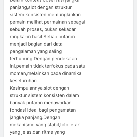
panjang,slot dengan struktur
sistem konsisten memungkinkan
pemain melihat permainan sebagai
sebuah proses, bukan sekadar
rangkaian hasil.Setiap putaran
menjadi bagian dari data
pengalaman yang saling
terhubung.Dengan pendekatan
ini,pemain tidak terfokus pada satu
momen,melainkan pada dinamika
keseluruhan.
Kesimpulannya,slot dengan
struktur sistem konsisten dalam
banyak putaran menawarkan
fondasi ideal bagi pengamatan
jangka panjang.Dengan
mekanisme yang stabil,tata letak
yang jelas,dan ritme yang