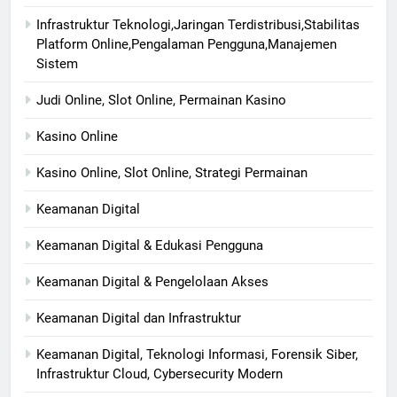
Infrastruktur Teknologi,Jaringan Terdistribusi,Stabilitas
Platform Online,Pengalaman Pengguna,Manajemen
Sistem
Judi Online, Slot Online, Permainan Kasino
Kasino Online
Kasino Online, Slot Online, Strategi Permainan
Keamanan Digital
Keamanan Digital & Edukasi Pengguna
Keamanan Digital & Pengelolaan Akses
Keamanan Digital dan Infrastruktur
Keamanan Digital, Teknologi Informasi, Forensik Siber,
Infrastruktur Cloud, Cybersecurity Modern