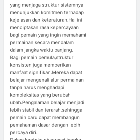
yang menjaga struktur sistemnya
menunjukkan komitmen terhadap
kejelasan dan keteraturan.Hal ini
menciptakan rasa kepercayaan
bagi pemain yang ingin memahami
permainan secara mendalam
dalam jangka waktu panjang.
Bagi pemain pemula,struktur
konsisten juga memberikan
manfaat signifikan.Mereka dapat
belajar mengenali alur permainan
tanpa harus menghadapi
kompleksitas yang berubah
ubah.Pengalaman belajar menjadi
lebih stabil dan terarah,sehingga
pemain baru dapat membangun
pemahaman dasar dengan lebih
percaya diri.
Dalam konteks observasi jangka