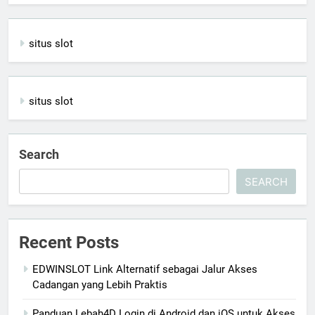
situs slot
situs slot
Search
SEARCH
Recent Posts
EDWINSLOT Link Alternatif sebagai Jalur Akses
Cadangan yang Lebih Praktis
Panduan Lebah4D Login di Android dan iOS untuk Akses