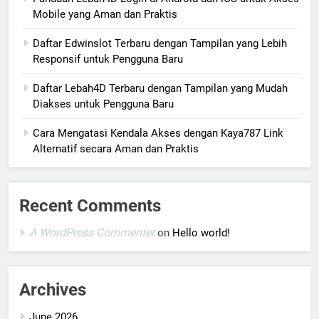
Mobile yang Aman dan Praktis
Daftar Edwinslot Terbaru dengan Tampilan yang Lebih
Responsif untuk Pengguna Baru
Daftar Lebah4D Terbaru dengan Tampilan yang Mudah
Diakses untuk Pengguna Baru
Cara Mengatasi Kendala Akses dengan Kaya787 Link
Alternatif secara Aman dan Praktis
Recent Comments
A WordPress Commenter
on
Hello world!
Archives
June 2026