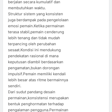
berjalan secara kumulatif dan
membutuhkan waktu.
Struktur sistem yang konsisten
juga berdampak pada pengelolaan
emosi pemain.Ketika permainan
terasa stabil,pemain cenderung
lebih tenang dan tidak mudah
terpancing oleh perubahan
sesaat.Kondisi ini mendukung
pendekatan rasional di mana
keputusan diambil berdasarkan
pengamatan,bukan dorongan
impulsif.Pemain memiliki kendali
lebih besar atas ritme bermainnya
sendiri.
Dari sudut pandang desain
permainan,konsistensi merupakan
bentuk penghormatan terhadap
pengalaman pengguna.Permainan