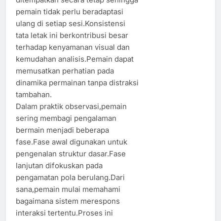
pemain tidak perlu beradaptasi
ulang di setiap sesi.Konsistensi
tata letak ini berkontribusi besar
terhadap kenyamanan visual dan
kemudahan analisis.Pemain dapat
memusatkan perhatian pada
dinamika permainan tanpa distraksi
tambahan.
Dalam praktik observasi,pemain
sering membagi pengalaman
bermain menjadi beberapa
fase.Fase awal digunakan untuk
pengenalan struktur dasar.Fase
lanjutan difokuskan pada
pengamatan pola berulang.Dari
sana,pemain mulai memahami
bagaimana sistem merespons
interaksi tertentu.Proses ini