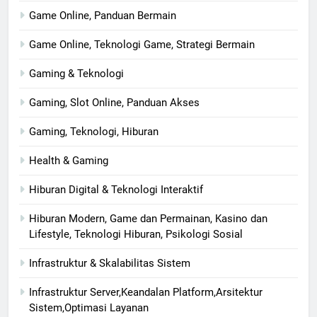
Game Online, Panduan Bermain
Game Online, Teknologi Game, Strategi Bermain
Gaming & Teknologi
Gaming, Slot Online, Panduan Akses
Gaming, Teknologi, Hiburan
Health & Gaming
Hiburan Digital & Teknologi Interaktif
Hiburan Modern, Game dan Permainan, Kasino dan
Lifestyle, Teknologi Hiburan, Psikologi Sosial
Infrastruktur & Skalabilitas Sistem
Infrastruktur Server,Keandalan Platform,Arsitektur
Sistem,Optimasi Layanan