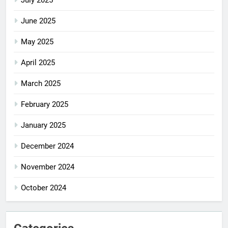
June 2025
May 2025
April 2025
March 2025
February 2025
January 2025
December 2024
November 2024
October 2024