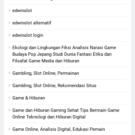
edwinslot
edwinslot alternatif
edwinslot login
Ekologi dan Lingkungan Fiksi Analisis Narasi Game
Budaya Pop Jepang Studi Dunia Fantasi Etika dan
Filsafat Game Media dan Hiburan
Gambling, Slot Online, Permainan
Gambling, Slot Online, Rekomendasi Situs
Game & Hiburan
Game dan Hiburan Gaming Sehat Tips Bermain Game
Online Teknologi dan Hiburan Digital
Game Online, Analisis Digital, Edukasi Pemain