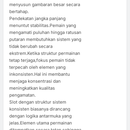
menyusun gambaran besar secara
bertahap.
Pendekatan jangka panjang
menuntut stabilitas.Pemain yang
mengamati puluhan hingga ratusan
putaran membutuhkan sistem yang
tidak berubah secara
ekstrem.Ketika struktur permainan
tetap terjaga,fokus pemain tidak
terpecah oleh elemen yang
inkonsisten.Hal ini membantu
menjaga konsentrasi dan
meningkatkan kualitas
pengamatan.
Slot dengan struktur sistem
konsisten biasanya dirancang
dengan logika antarmuka yang
jelas.Elemen utama permainan
ditempatkan secara tetap sehingga