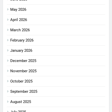
May 2026
April 2026
March 2026
February 2026
January 2026
December 2025
November 2025
October 2025
September 2025
August 2025
July 2025