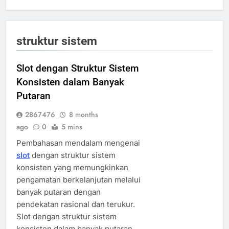
struktur sistem
Slot dengan Struktur Sistem
Konsisten dalam Banyak
Putaran
2867476
8 months
ago
0
5 mins
Pembahasan mendalam mengenai
slot
dengan struktur sistem
konsisten yang memungkinkan
pengamatan berkelanjutan melalui
banyak putaran dengan
pendekatan rasional dan terukur.
Slot dengan struktur sistem
konsisten dalam banyak putaran