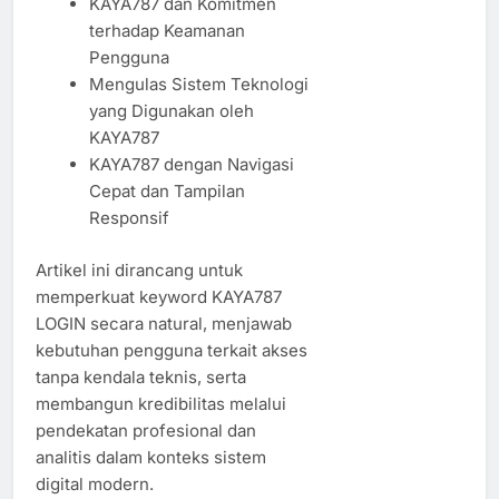
KAYA787 dan Komitmen
terhadap Keamanan
Pengguna
Mengulas Sistem Teknologi
yang Digunakan oleh
KAYA787
KAYA787 dengan Navigasi
Cepat dan Tampilan
Responsif
Artikel ini dirancang untuk
memperkuat keyword KAYA787
LOGIN secara natural, menjawab
kebutuhan pengguna terkait akses
tanpa kendala teknis, serta
membangun kredibilitas melalui
pendekatan profesional dan
analitis dalam konteks sistem
digital modern.