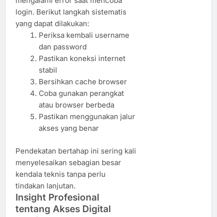
mengalami error saat mencoba
login. Berikut langkah sistematis
yang dapat dilakukan:
Periksa kembali username
dan password
Pastikan koneksi internet
stabil
Bersihkan cache browser
Coba gunakan perangkat
atau browser berbeda
Pastikan menggunakan jalur
akses yang benar
Pendekatan bertahap ini sering kali
menyelesaikan sebagian besar
kendala teknis tanpa perlu
tindakan lanjutan.
Insight Profesional
tentang Akses Digital