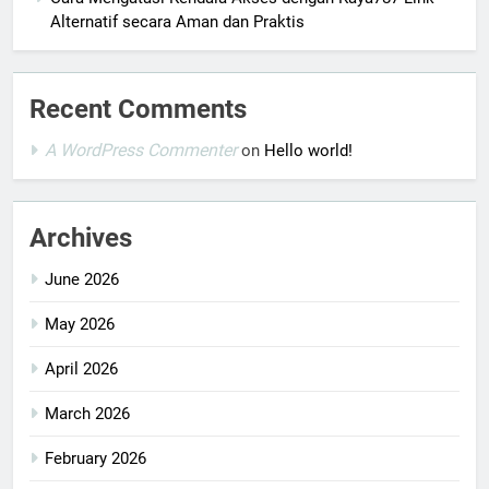
Alternatif secara Aman dan Praktis
Recent Comments
A WordPress Commenter
on
Hello world!
Archives
June 2026
May 2026
April 2026
March 2026
February 2026