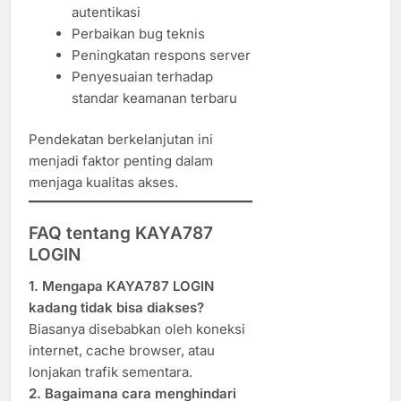
autentikasi
Perbaikan bug teknis
Peningkatan respons server
Penyesuaian terhadap
standar keamanan terbaru
Pendekatan berkelanjutan ini
menjadi faktor penting dalam
menjaga kualitas akses.
FAQ tentang KAYA787
LOGIN
1. Mengapa KAYA787 LOGIN
kadang tidak bisa diakses?
Biasanya disebabkan oleh koneksi
internet, cache browser, atau
lonjakan trafik sementara.
2. Bagaimana cara menghindari