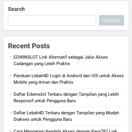
Search
SEARCH
Recent Posts
EDWINSLOT Link Alternatif sebagai Jalur Akses
Cadangan yang Lebih Praktis
Panduan Lebah4D Login di Android dan iOS untuk Akses
Mobile yang Aman dan Praktis
Daftar Edwinslot Terbaru dengan Tampilan yang Lebih
Responsif untuk Pengguna Baru
Daftar Lebah4D Terbaru dengan Tampilan yang Mudah
Diakses untuk Pengguna Baru
Cara Mengatasi Kendala Akses dengan Kaya787 Link