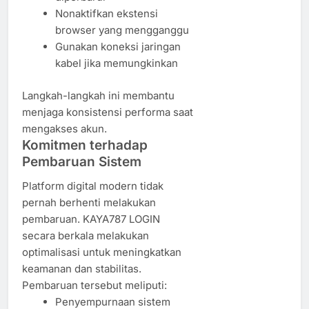
Nonaktifkan ekstensi
browser yang mengganggu
Gunakan koneksi jaringan
kabel jika memungkinkan
Langkah-langkah ini membantu
menjaga konsistensi performa saat
mengakses akun.
Komitmen terhadap
Pembaruan Sistem
Platform digital modern tidak
pernah berhenti melakukan
pembaruan. KAYA787 LOGIN
secara berkala melakukan
optimalisasi untuk meningkatkan
keamanan dan stabilitas.
Pembaruan tersebut meliputi:
Penyempurnaan sistem