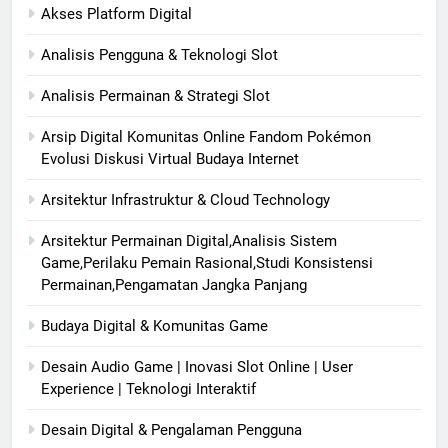
Akses Platform Digital
Analisis Pengguna & Teknologi Slot
Analisis Permainan & Strategi Slot
Arsip Digital Komunitas Online Fandom Pokémon
Evolusi Diskusi Virtual Budaya Internet
Arsitektur Infrastruktur & Cloud Technology
Arsitektur Permainan Digital,Analisis Sistem
Game,Perilaku Pemain Rasional,Studi Konsistensi
Permainan,Pengamatan Jangka Panjang
Budaya Digital & Komunitas Game
Desain Audio Game | Inovasi Slot Online | User
Experience | Teknologi Interaktif
Desain Digital & Pengalaman Pengguna