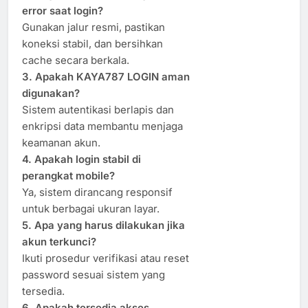
error saat login?
Gunakan jalur resmi, pastikan
koneksi stabil, dan bersihkan
cache secara berkala.
3. Apakah KAYA787 LOGIN aman
digunakan?
Sistem autentikasi berlapis dan
enkripsi data membantu menjaga
keamanan akun.
4. Apakah login stabil di
perangkat mobile?
Ya, sistem dirancang responsif
untuk berbagai ukuran layar.
5. Apa yang harus dilakukan jika
akun terkunci?
Ikuti prosedur verifikasi atau reset
password sesuai sistem yang
tersedia.
6. Apakah tersedia akses