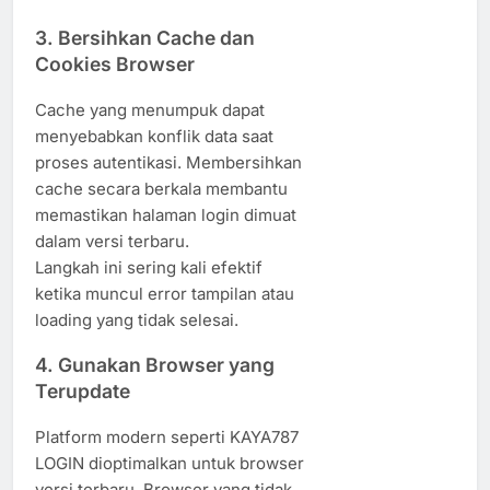
3. Bersihkan Cache dan
Cookies Browser
Cache yang menumpuk dapat
menyebabkan konflik data saat
proses autentikasi. Membersihkan
cache secara berkala membantu
memastikan halaman login dimuat
dalam versi terbaru.
Langkah ini sering kali efektif
ketika muncul error tampilan atau
loading yang tidak selesai.
4. Gunakan Browser yang
Terupdate
Platform modern seperti KAYA787
LOGIN dioptimalkan untuk browser
versi terbaru. Browser yang tidak