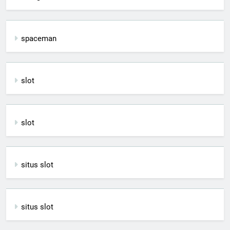
spaceman
slot
slot
situs slot
situs slot