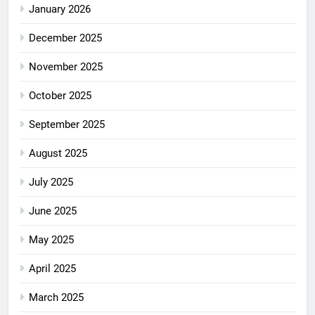
January 2026
December 2025
November 2025
October 2025
September 2025
August 2025
July 2025
June 2025
May 2025
April 2025
March 2025