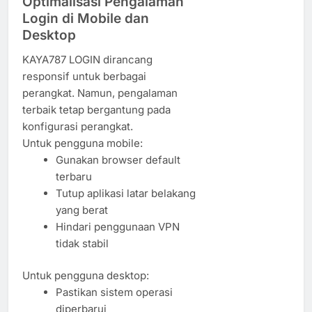
Optimalisasi Pengalaman
Login di Mobile dan
Desktop
KAYA787 LOGIN dirancang
responsif untuk berbagai
perangkat. Namun, pengalaman
terbaik tetap bergantung pada
konfigurasi perangkat.
Untuk pengguna mobile:
Gunakan browser default
terbaru
Tutup aplikasi latar belakang
yang berat
Hindari penggunaan VPN
tidak stabil
Untuk pengguna desktop:
Pastikan sistem operasi
diperbarui