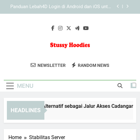
Skip
Daftar Edwinslot Terbaru dengan Tampilan yang
to
Lebih Responsif untuk Pengguna Baru
content
Daftar Lebah4D Terbaru dengan Tampilan yang
Mudah Diakses untuk Pengguna Baru
EDWINSLOT Link Alternatif sebagai Jalur Akses
Cadangan yang Lebih Praktis
Panduan Lebah4D Login di Android dan iOS untuk
Akses Mobile yang Aman dan Praktis
Stussy Hoodies
Tampil Gaya Dengan Koleksi Hoodie
Daftar Edwinslot Terbaru dengan Tampilan yang
NEWSLETTER
RANDOM NEWS
Lebih Responsif untuk Pengguna Baru
Dari Stussy Hoodies. Desain Keren Yang
Daftar Lebah4D Terbaru dengan Tampilan yang
Sesuai Dengan Gaya Anda.
Mudah Diakses untuk Pengguna Baru
MENU
WINSLOT Link Alternatif sebagai Jalur Akses Cadangan yang L
HEADLINES
onths Ago
Home
Stabilitas Server