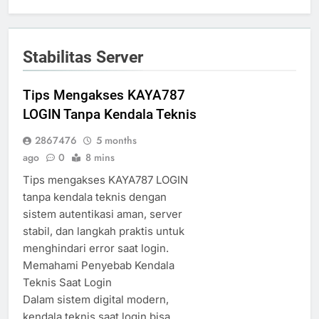
Stabilitas Server
Tips Mengakses KAYA787
LOGIN Tanpa Kendala Teknis
2867476
5 months
ago
0
8 mins
Tips mengakses KAYA787 LOGIN
tanpa kendala teknis dengan
sistem autentikasi aman, server
stabil, dan langkah praktis untuk
menghindari error saat login.
Memahami Penyebab Kendala
Teknis Saat Login
Dalam sistem digital modern,
kendala teknis saat login bisa