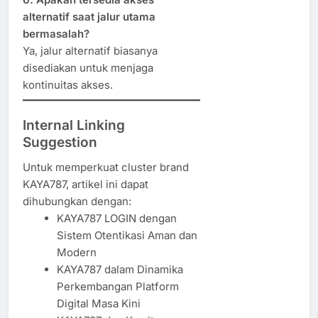
alternatif saat jalur utama
bermasalah?
Ya, jalur alternatif biasanya
disediakan untuk menjaga
kontinuitas akses.
Internal Linking
Suggestion
Untuk memperkuat cluster brand
KAYA787, artikel ini dapat
dihubungkan dengan:
KAYA787 LOGIN dengan
Sistem Otentikasi Aman dan
Modern
KAYA787 dalam Dinamika
Perkembangan Platform
Digital Masa Kini