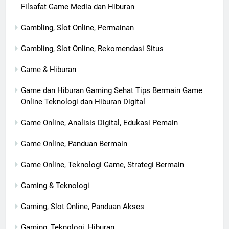
Filsafat Game Media dan Hiburan
Gambling, Slot Online, Permainan
Gambling, Slot Online, Rekomendasi Situs
Game & Hiburan
Game dan Hiburan Gaming Sehat Tips Bermain Game
Online Teknologi dan Hiburan Digital
Game Online, Analisis Digital, Edukasi Pemain
Game Online, Panduan Bermain
Game Online, Teknologi Game, Strategi Bermain
Gaming & Teknologi
Gaming, Slot Online, Panduan Akses
Gaming, Teknologi, Hiburan