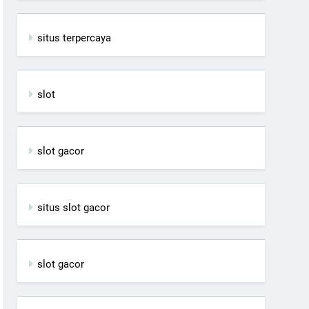
situs terpercaya
slot
slot gacor
situs slot gacor
slot gacor