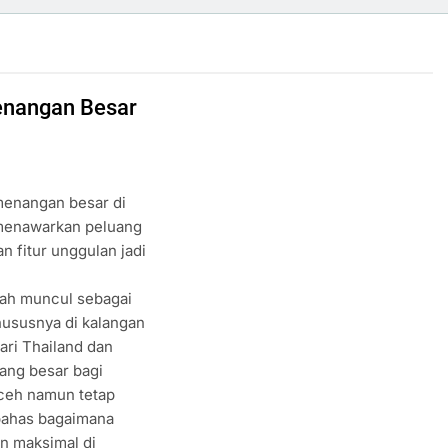
enangan Besar
enangan besar di
 menawarkan peluang
n fitur unggulan jadi
lah muncul sebagai
khususnya di kalangan
ari Thailand dan
ang besar bagi
ceh namun tetap
bahas bagaimana
n maksimal di