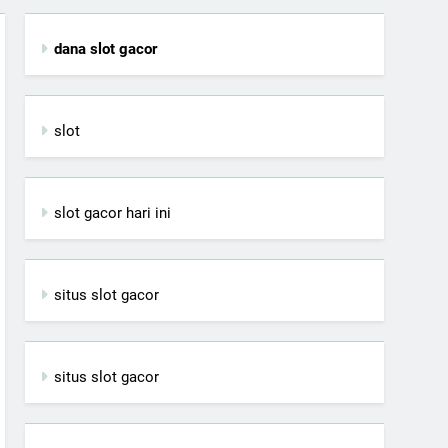
dana slot gacor
slot
slot gacor hari ini
situs slot gacor
situs slot gacor