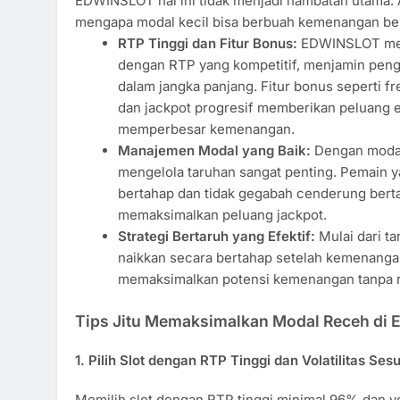
EDWINSLOT hal ini tidak menjadi hambatan utama. 
mengapa modal kecil bisa berbuah kemenangan be
RTP Tinggi dan Fitur Bonus:
EDWINSLOT men
dengan RTP yang kompetitif, menjamin peng
dalam jangka panjang. Fitur bonus seperti fre
dan jackpot progresif memberikan peluang e
memperbesar kemenangan.
Manajemen Modal yang Baik:
Dengan modal 
mengelola taruhan sangat penting. Pemain 
bertahap dan tidak gegabah cenderung berta
memaksimalkan peluang jackpot.
Strategi Bertaruh yang Efektif:
Mulai dari ta
naikkan secara bertahap setelah kemenang
memaksimalkan potensi kemenangan tanpa ri
Tips Jitu Memaksimalkan Modal Receh di
1. Pilih Slot dengan RTP Tinggi dan Volatilitas Sesu
Memilih slot dengan RTP tinggi minimal 96% dan vol