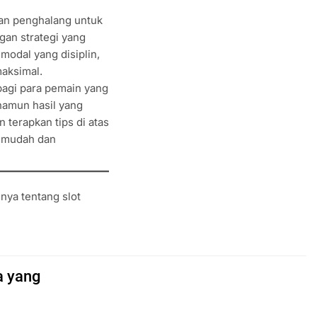
n penghalang untuk
gan strategi yang
modal yang disiplin,
maksimal.
 bagi para pemain yang
namun hasil yang
terapkan tips di atas
h mudah dan
nnya tentang slot
a yang