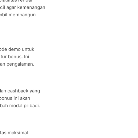
cil agar kemenangan
ambil membangun
ode demo untuk
ur bonus. Ini
kan pengalaman.
dan cashback yang
onus ini akan
ah modal pribadi.
atas maksimal