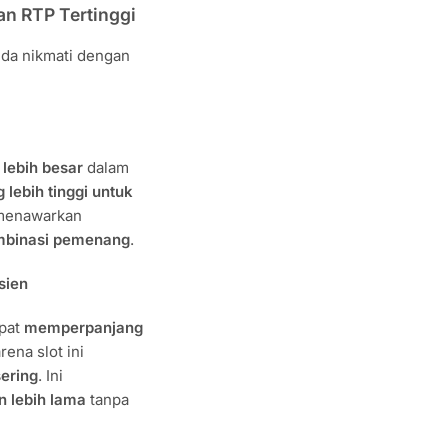
an RTP Tertinggi
da nikmati dengan
lebih besar
dalam
 lebih tinggi untuk
 menawarkan
binasi pemenang
.
sien
apat
memperpanjang
ena slot ini
ering
. Ini
 lebih lama
tanpa