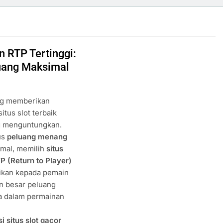
 RTP Tertinggi:
uang Maksimal
ng memberikan
tus slot terbaik
g menguntungkan.
us
peluang menang
imal, memilih
situs
P (Return to Player)
likan kepada pemain
n besar peluang
 dalam permainan
 situs slot gacor