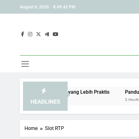
Skip
August 6, 2026
8:49:43 PM
to
content
Stu
Tampil Ga
lur Akses Cadangan yang Lebih Praktis
Panduan Lebah4
2 Months Ago
HEADLINES
Home
Slot RTP