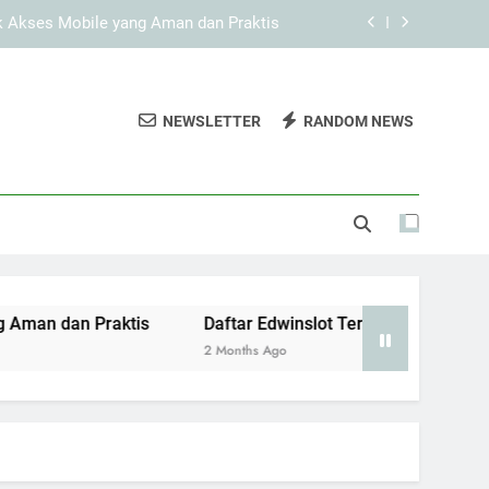
k Akses Mobile yang Aman dan Praktis
g Lebih Responsif untuk Pengguna Baru
ng Mudah Diakses untuk Pengguna Baru
NEWSLETTER
RANDOM NEWS
lur Akses Cadangan yang Lebih Praktis
Yang Sesuai Dengan Gaya Anda.
k Akses Mobile yang Aman dan Praktis
g Lebih Responsif untuk Pengguna Baru
ng Mudah Diakses untuk Pengguna Baru
n Praktis
Daftar Edwinslot Terbaru dengan Tampilan y
2 Months Ago