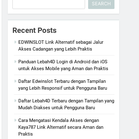
SEARCH
Recent Posts
EDWINSLOT Link Alternatif sebagai Jalur
Akses Cadangan yang Lebih Praktis
Panduan Lebah4D Login di Android dan iOS
untuk Akses Mobile yang Aman dan Praktis
Daftar Edwinslot Terbaru dengan Tampilan
yang Lebih Responsif untuk Pengguna Baru
Daftar Lebah4D Terbaru dengan Tampilan yang
Mudah Diakses untuk Pengguna Baru
Cara Mengatasi Kendala Akses dengan
Kaya787 Link Alternatif secara Aman dan
Praktis