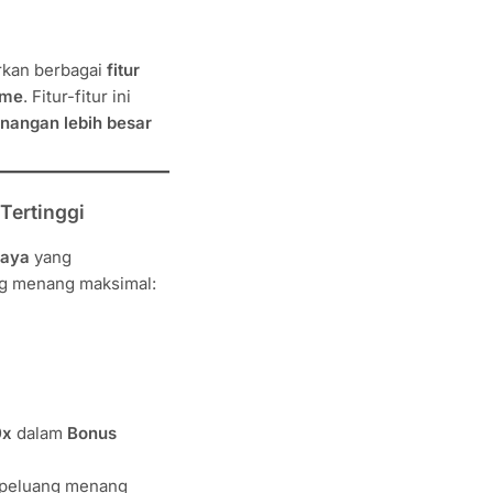
kan berbagai
fitur
ame
. Fitur-fitur ini
nangan lebih besar
Tertinggi
caya
yang
g menang maksimal:
0x
dalam
Bonus
peluang menang