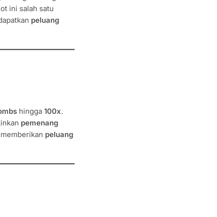
ot ini salah satu
ndapatkan
peluang
Bombs
hingga
100x
.
inkan
pemenang
, memberikan
peluang