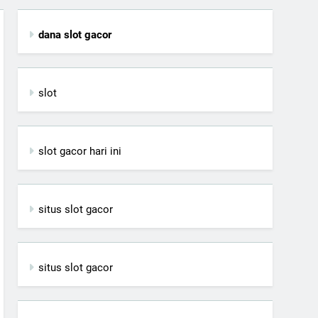
dana slot gacor
slot
slot gacor hari ini
situs slot gacor
situs slot gacor