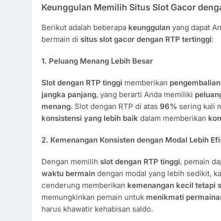
Keunggulan Memilih Situs Slot Gacor deng
Berikut adalah beberapa
keunggulan
yang dapat An
bermain di
situs slot gacor dengan RTP tertinggi
:
1.
Peluang Menang Lebih Besar
Slot dengan RTP tinggi
memberikan
pengembalian 
jangka panjang
, yang berarti Anda memiliki
peluang
menang
. Slot dengan RTP di atas
96%
sering kali
konsistensi yang lebih baik
dalam memberikan
kom
2.
Kemenangan Konsisten dengan Modal Lebih Efi
Dengan memilih
slot dengan RTP tinggi
, pemain d
waktu bermain
dengan modal yang lebih sedikit, kar
cenderung memberikan
kemenangan kecil tetapi s
memungkinkan pemain untuk
menikmati permainan
harus khawatir kehabisan saldo.