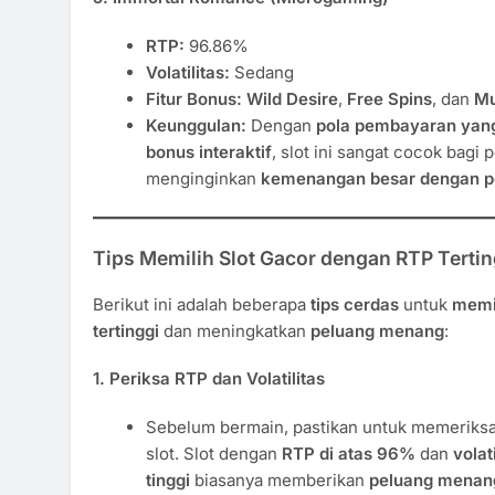
RTP:
96.86%
Volatilitas:
Sedang
Fitur Bonus:
Wild Desire
,
Free Spins
, dan
Mu
Keunggulan:
Dengan
pola pembayaran yang
bonus interaktif
, slot ini sangat cocok bagi
menginginkan
kemenangan besar dengan pe
Tips Memilih Slot Gacor dengan RTP Tertin
Berikut ini adalah beberapa
tips cerdas
untuk
memi
tertinggi
dan meningkatkan
peluang menang
:
1.
Periksa RTP dan Volatilitas
Sebelum bermain, pastikan untuk memeriks
slot. Slot dengan
RTP di atas 96%
dan
volat
tinggi
biasanya memberikan
peluang menang