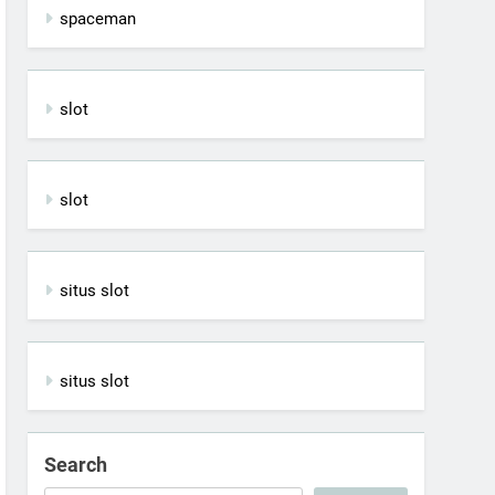
spaceman
slot
slot
situs slot
situs slot
Search