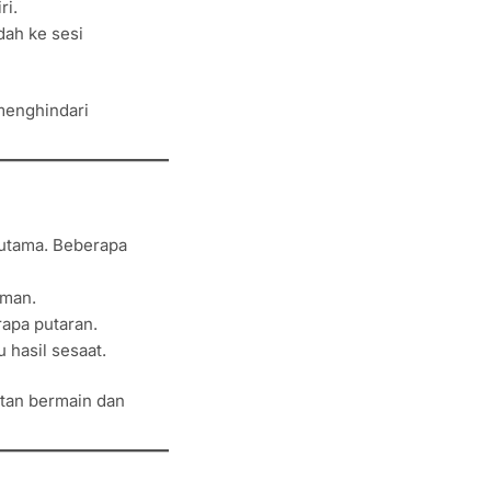
ri.
dah ke sesi
menghindari
 utama. Beberapa
aman.
apa putaran.
 hasil sesaat.
tan bermain dan