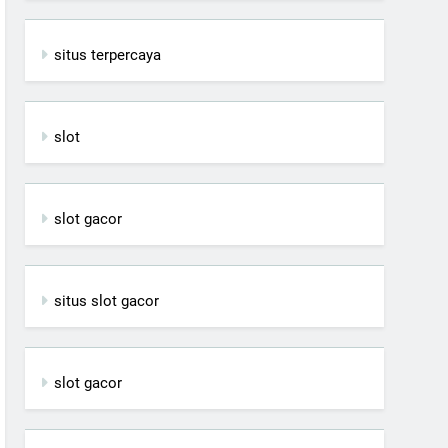
situs terpercaya
slot
slot gacor
situs slot gacor
slot gacor