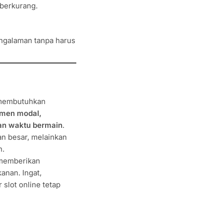
berkurang.
engalaman tanpa harus
s membutuhkan
emen modal,
dan waktu bermain
.
n besar, melainkan
n.
a memberikan
nan. Ingat,
 slot online tetap