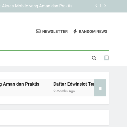
k Akses Mobile yang Aman dan Praktis
g Lebih Responsif untuk Pengguna Baru
ng Mudah Diakses untuk Pengguna Baru
NEWSLETTER
RANDOM NEWS
lur Akses Cadangan yang Lebih Praktis
Yang Sesuai Dengan Gaya Anda.
k Akses Mobile yang Aman dan Praktis
g Lebih Responsif untuk Pengguna Baru
ng Mudah Diakses untuk Pengguna Baru
raktis
Daftar Edwinslot Terbaru dengan Tampilan yang
2 Months Ago