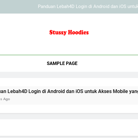
Panduan Lebah4D Login di Android dan iOS untu
Daftar Edwinslot Terbaru dengan Tampilan yan
Daftar Lebah4D Terbaru dengan Tampilan ya
ssy Hoodies
EDWINSLOT Link Alternatif sebagai Ja
ya Dengan Koleksi Hoodie Dari Stussy Hoodies. Desain Keren 
Panduan Lebah4D Login di Android dan iOS untu
SAMPLE PAGE
Daftar Edwinslot Terbaru dengan Tampilan yan
Daftar Lebah4D Terbaru dengan Tampilan ya
ogin di Android dan iOS untuk Akses Mobile yang Aman dan P