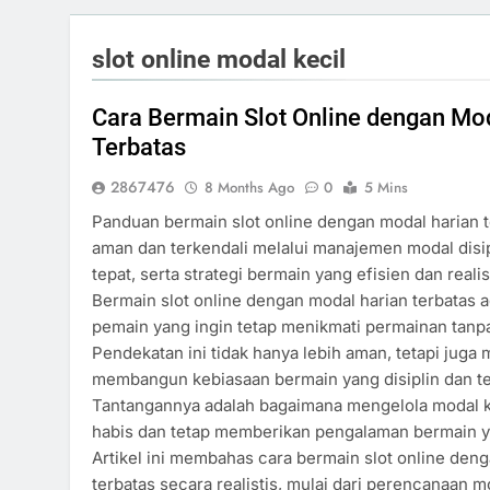
slot online modal kecil
Cara Bermain Slot Online dengan Mo
Terbatas
2867476
8 Months Ago
0
5 Mins
Panduan bermain slot online dengan modal harian t
aman dan terkendali melalui manajemen modal disi
tepat, serta strategi bermain yang efisien dan realis
Bermain slot online dengan modal harian terbatas a
pemain yang ingin tetap menikmati permainan tanpa
Pendekatan ini tidak hanya lebih aman, tetapi jug
membangun kebiasaan bermain yang disiplin dan te
Tantangannya adalah bagaimana mengelola modal ke
habis dan tetap memberikan pengalaman bermain 
Artikel ini membahas cara bermain slot online den
terbatas secara realistis, mulai dari perencanaan m