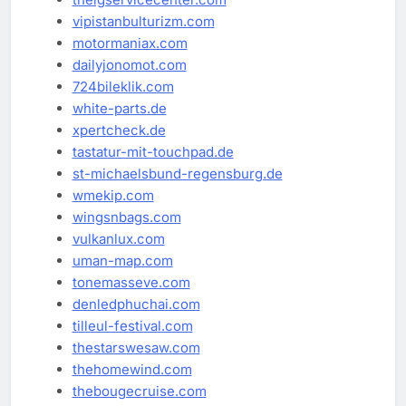
vipistanbulturizm.com
motormaniax.com
dailyjonomot.com
724bileklik.com
white-parts.de
xpertcheck.de
tastatur-mit-touchpad.de
st-michaelsbund-regensburg.de
wmekip.com
wingsnbags.com
vulkanlux.com
uman-map.com
tonemasseve.com
denledphuchai.com
tilleul-festival.com
thestarswesaw.com
thehomewind.com
thebougecruise.com