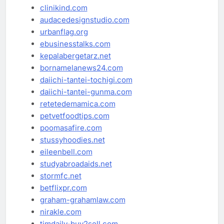
clinikind.com
audacedesignstudio.com
urbanflag.org
ebusinesstalks.com
kepalabergetarz.net
bornamelanews24.com
daiichi-tantei-tochigi.com
daiichi-tantei-gunma.com
retetedemamica.com
petvetfoodtips.com
poomasafire.com
stussyhoodies.net
eileenbell.com
studyabroadaids.net
stormfc.net
betflixpr.com
graham-grahamlaw.com
nirakle.com
timdaily-buy2sell.com