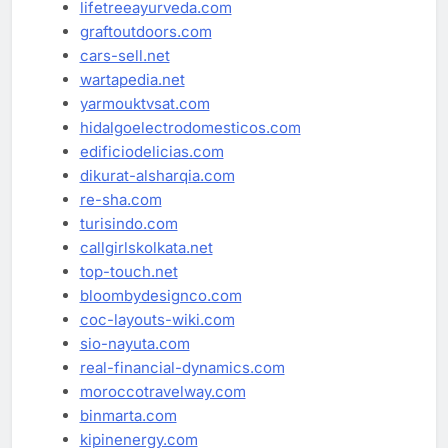
lifetreeayurveda.com
graftoutdoors.com
cars-sell.net
wartapedia.net
yarmouktvsat.com
hidalgoelectrodomesticos.com
edificiodelicias.com
dikurat-alsharqia.com
re-sha.com
turisindo.com
callgirlskolkata.net
top-touch.net
bloombydesignco.com
coc-layouts-wiki.com
sio-nayuta.com
real-financial-dynamics.com
moroccotravelway.com
binmarta.com
kipinenergy.com