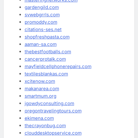
gardengild.com
svwebgrrls.com
promoddy.com
citations-ses.net
shopfreshpasta.com
aaman-sa.com
thebestfootballs.com
cancerprotalk.com
mayfieldcellphonerepairs.com
textilesblankas.com
xcitenow.com
makanarea.com
smartmum.org
jgowdyconsulting.com
oregontravelingtours.com
ekimena.com
thecrayonbug.com
clouddesktopservice.com