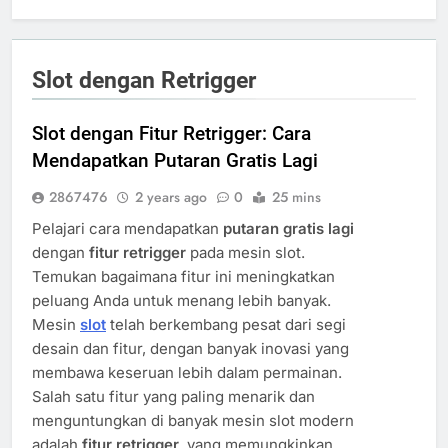
Slot dengan Retrigger
Slot dengan Fitur Retrigger: Cara
Mendapatkan Putaran Gratis Lagi
2867476
2 years ago
0
25 mins
Pelajari cara mendapatkan
putaran gratis lagi
dengan
fitur retrigger
pada mesin slot.
Temukan bagaimana fitur ini meningkatkan
peluang Anda untuk menang lebih banyak.
Mesin
slot
telah berkembang pesat dari segi
desain dan fitur, dengan banyak inovasi yang
membawa keseruan lebih dalam permainan.
Salah satu fitur yang paling menarik dan
menguntungkan di banyak mesin slot modern
adalah
fitur retrigger
, yang memungkinkan