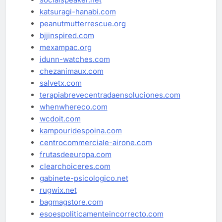
katsuragi-hanabi.com
peanutmutterrescue.org
bjjinspired.com
mexampac.org
idunn-watches.com
chezanimaux.com
salvetx.com
terapiabrevecentradaensoluciones.com
whenwhereco.com
wcdoit.com
kampouridespoina.com
centrocommerciale-airone.com
frutasdeeuropa.com
clearchoiceres.com
gabinete-psicologico.net
rugwix.net
bagmagstore.com
esoespoliticamenteincorrecto.com