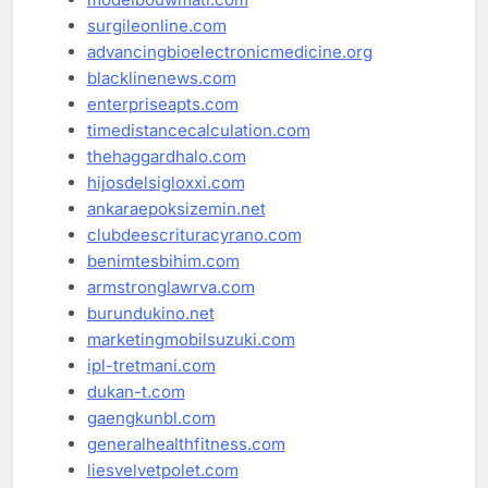
surgileonline.com
advancingbioelectronicmedicine.org
blacklinenews.com
enterpriseapts.com
timedistancecalculation.com
thehaggardhalo.com
hijosdelsigloxxi.com
ankaraepoksizemin.net
clubdeescrituracyrano.com
benimtesbihim.com
armstronglawrva.com
burundukino.net
marketingmobilsuzuki.com
ipl-tretmani.com
dukan-t.com
gaengkunbl.com
generalhealthfitness.com
liesvelvetpolet.com