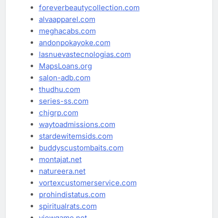
foreverbeautycollection.com
alvaapparel.com
meghacabs.com
andonpokayoke.com
lasnuevastecnologias.com
MapsLoans.org
salon-adb.com
thudhu.com
series-ss.com
chigrp.com
waytoadmissions.com
stardewitemsids.com
buddyscustombaits.com
montajat.net
natureera.net
vortexcustomerservice.com
prohindistatus.com
spiritualrats.com
viewgame.net