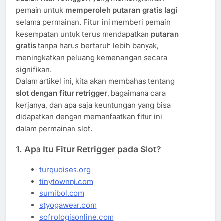
pemain untuk
memperoleh putaran gratis lagi
selama permainan. Fitur ini memberi pemain
kesempatan untuk terus mendapatkan
putaran
gratis
tanpa harus bertaruh lebih banyak,
meningkatkan peluang kemenangan secara
signifikan.
Dalam artikel ini, kita akan membahas tentang
slot dengan fitur retrigger
, bagaimana cara
kerjanya, dan apa saja keuntungan yang bisa
didapatkan dengan memanfaatkan fitur ini
dalam permainan slot.
1.
Apa Itu Fitur Retrigger pada Slot?
turquoises.org
tinytownnj.com
sumibol.com
styogawear.com
sofrologiaonline.com