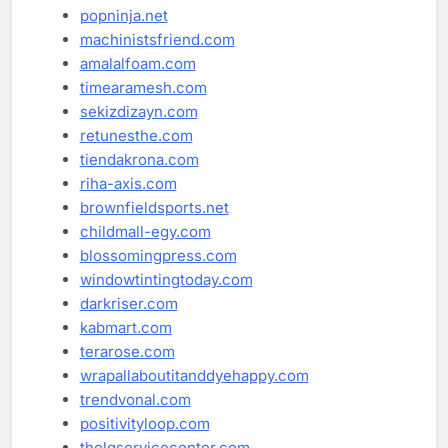
popninja.net
machinistsfriend.com
amalalfoam.com
timearamesh.com
sekizdizayn.com
retunesthe.com
tiendakrona.com
riha-axis.com
brownfieldsports.net
childmall-egy.com
blossomingpress.com
windowtintingtoday.com
darkriser.com
kabmart.com
terarose.com
wrapallaboutitanddyehappy.com
trendvonal.com
positivityloop.com
thelgservicecenter.com