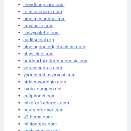
leovdboogaard.com
tellmeacharm.com
hindimesuchna.com
covabase.com
savvypalette.com
auditsocial.org
bluelagoonlodgehuahine.com
physickle.com
outdoorfurnitureindonesia.com
vereasnegras.com
yarininegitimizirvesi.com
hiddenworldgin.com
kyoto-carappo.net
cellphonei.com
mikeforfrederick.com
hoursinformer.com
a2theme.com
miniontees.com
socialspeaker.net