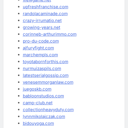
upfreshfranchise.com
randolacaminade.com
crazy-irrumatio.net
growing-years.net
corinneb-arthurimmo.com
pro-du-code.com
ajfuryfight.com
marchempls.com
toyotabornforthis.com
nurmuizaspils.com
latestserialgossip.com
venesemmorganlaw.com
juegoskb.com
babloonstudios.com
camp-club.net
collectionheavyduty.com
lynnmikolajczak.com
bidouyoga.com