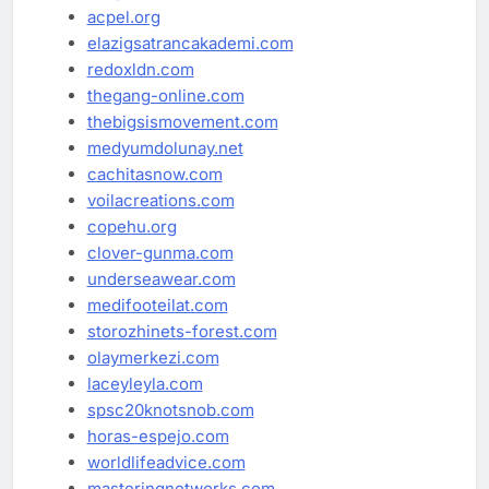
acpel.org
elazigsatrancakademi.com
redoxldn.com
thegang-online.com
thebigsismovement.com
medyumdolunay.net
cachitasnow.com
voilacreations.com
copehu.org
clover-gunma.com
underseawear.com
medifooteilat.com
storozhinets-forest.com
olaymerkezi.com
laceyleyla.com
spsc20knotsnob.com
horas-espejo.com
worldlifeadvice.com
masteringnetworks.com