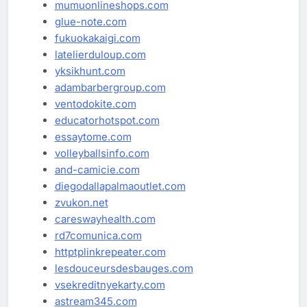
mumuonlineshops.com
glue-note.com
fukuokakaigi.com
latelierduloup.com
yksikhunt.com
adambarbergroup.com
ventodokite.com
educatorhotspot.com
essaytome.com
volleyballsinfo.com
and-camicie.com
diegodallapalmaoutlet.com
zvukon.net
careswayhealth.com
rd7comunica.com
httptplinkrepeater.com
lesdouceursdesbauges.com
vsekreditnyekarty.com
astream345.com