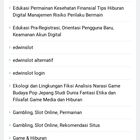
Edukasi Permainan Kesehatan Finansial Tips Hiburan
Digital Manajemen Risiko Perilaku Bermain
Edukasi Pra-Registrasi, Orientasi Pengguna Baru,
Keamanan Akun Digital
edwinslot
edwinslot alternatif
edwinslot login
Ekologi dan Lingkungan Fiksi Analisis Narasi Game
Budaya Pop Jepang Studi Dunia Fantasi Etika dan
Filsafat Game Media dan Hiburan
Gambling, Slot Online, Permainan
Gambling, Slot Online, Rekomendasi Situs
Game & Hiburan