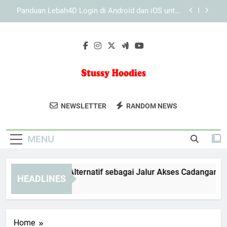
Skip
Daftar Edwinslot Terbaru dengan Tampilan yang
to
Lebih Responsif untuk Pengguna Baru
content
Daftar Lebah4D Terbaru dengan Tampilan yang
Mudah Diakses untuk Pengguna Baru
EDWINSLOT Link Alternatif sebagai Jalur Akses
Cadangan yang Lebih Praktis
Panduan Lebah4D Login di Android dan iOS untuk
Akses Mobile yang Aman dan Praktis
Stussy Hoodies
Tampil Gaya Dengan Koleksi Hoodie
Daftar Edwinslot Terbaru dengan Tampilan yang
NEWSLETTER
RANDOM NEWS
Lebih Responsif untuk Pengguna Baru
Dari Stussy Hoodies. Desain Keren Yang
Daftar Lebah4D Terbaru dengan Tampilan yang
Sesuai Dengan Gaya Anda.
Mudah Diakses untuk Pengguna Baru
MENU
WINSLOT Link Alternatif sebagai Jalur Akses Cadangan yang L
HEADLINES
Month Ago
Home