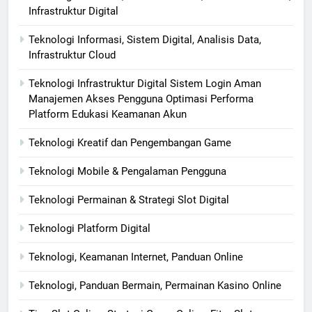
Infrastruktur Digital
Teknologi Informasi, Sistem Digital, Analisis Data,
Infrastruktur Cloud
Teknologi Infrastruktur Digital Sistem Login Aman
Manajemen Akses Pengguna Optimasi Performa
Platform Edukasi Keamanan Akun
Teknologi Kreatif dan Pengembangan Game
Teknologi Mobile & Pengalaman Pengguna
Teknologi Permainan & Strategi Slot Digital
Teknologi Platform Digital
Teknologi, Keamanan Internet, Panduan Online
Teknologi, Panduan Bermain, Permainan Kasino Online