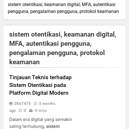
sistem otentikasi, keamanan digital, MFA, autentikasi
pengguna, pengalaman pengguna, protokol keamanan
sistem otentikasi, keamanan digital,
MFA, autentikasi pengguna,
pengalaman pengguna, protokol
keamanan
Tinjauan Teknis terhadap
Sistem Otentikasi pada
Platform Digital Modern
2867476
5 months
ago
0
4 mins
Dalam era digital yang semakin
saling terhubung,
sistem