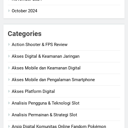
October 2024
Categories
Action Shooter & FPS Review
Akses Digital & Keamanan Jaringan
Akses Mobile dan Keamanan Digital
Akses Mobile dan Pengalaman Smartphone
Akses Platform Digital
Analisis Pengguna & Teknologi Slot
Analisis Permainan & Strategi Slot
Arsip Digital Komunitas Online Fandom Pokémon