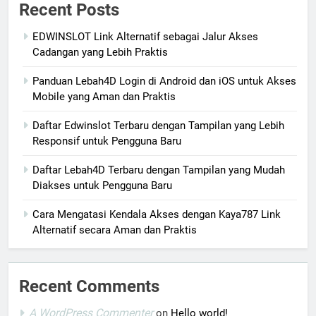
Recent Posts
EDWINSLOT Link Alternatif sebagai Jalur Akses
Cadangan yang Lebih Praktis
Panduan Lebah4D Login di Android dan iOS untuk Akses
Mobile yang Aman dan Praktis
Daftar Edwinslot Terbaru dengan Tampilan yang Lebih
Responsif untuk Pengguna Baru
Daftar Lebah4D Terbaru dengan Tampilan yang Mudah
Diakses untuk Pengguna Baru
Cara Mengatasi Kendala Akses dengan Kaya787 Link
Alternatif secara Aman dan Praktis
Recent Comments
A WordPress Commenter
on
Hello world!