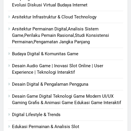
Evolusi Diskusi Virtual Budaya Internet
Arsitektur Infrastruktur & Cloud Technology
Arsitektur Permainan Digital,Analisis Sistem
Game,Perilaku Pemain Rasional,Studi Konsistensi
Permainan,Pengamatan Jangka Panjang
Budaya Digital & Komunitas Game
Desain Audio Game | Inovasi Slot Online | User
Experience | Teknologi Interaktif
Desain Digital & Pengalaman Pengguna
Desain Game Digital Teknologi Game Modern UI/UX
Gaming Grafis & Animasi Game Edukasi Game Interaktif
Digital Lifestyle & Trends
Edukasi Permainan & Analisis Slot