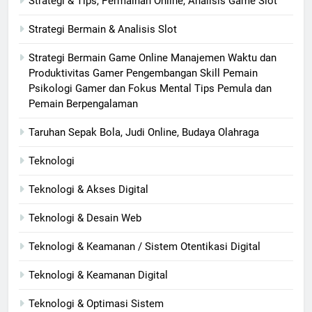
Strategi & Tips, Permainan Online, Analisis Game Slot
Strategi Bermain & Analisis Slot
Strategi Bermain Game Online Manajemen Waktu dan
Produktivitas Gamer Pengembangan Skill Pemain
Psikologi Gamer dan Fokus Mental Tips Pemula dan
Pemain Berpengalaman
Taruhan Sepak Bola, Judi Online, Budaya Olahraga
Teknologi
Teknologi & Akses Digital
Teknologi & Desain Web
Teknologi & Keamanan / Sistem Otentikasi Digital
Teknologi & Keamanan Digital
Teknologi & Optimasi Sistem