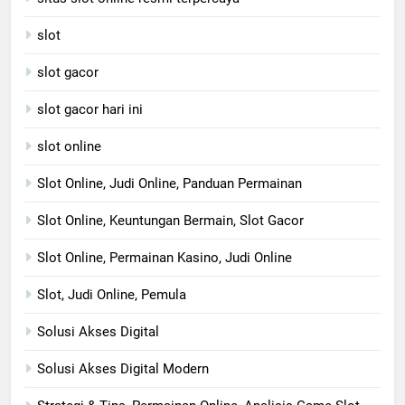
slot
slot gacor
slot gacor hari ini
slot online
Slot Online, Judi Online, Panduan Permainan
Slot Online, Keuntungan Bermain, Slot Gacor
Slot Online, Permainan Kasino, Judi Online
Slot, Judi Online, Pemula
Solusi Akses Digital
Solusi Akses Digital Modern