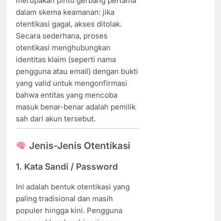
merupakan pintu gerbang pertama
dalam skema keamanan: jika
otentikasi gagal, akses ditolak.
Secara sederhana, proses
otentikasi menghubungkan
identitas klaim (seperti nama
pengguna atau email) dengan bukti
yang valid untuk mengonfirmasi
bahwa entitas yang mencoba
masuk benar-benar adalah pemilik
sah dari akun tersebut.
Jenis-Jenis Otentikasi
1.
Kata Sandi / Password
Ini adalah bentuk otentikasi yang
paling tradisional dan masih
populer hingga kini. Pengguna