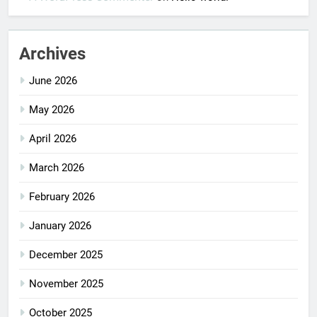
Archives
June 2026
May 2026
April 2026
March 2026
February 2026
January 2026
December 2025
November 2025
October 2025