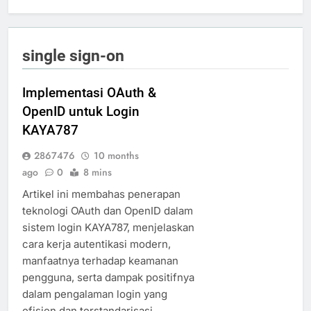
single sign-on
Implementasi OAuth &
OpenID untuk Login
KAYA787
2867476
10 months
ago
0
8 mins
Artikel ini membahas penerapan
teknologi OAuth dan OpenID dalam
sistem login KAYA787, menjelaskan
cara kerja autentikasi modern,
manfaatnya terhadap keamanan
pengguna, serta dampak positifnya
dalam pengalaman login yang
efisien dan terstandarisasi.