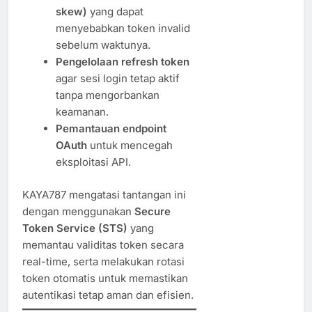
skew)
yang dapat
menyebabkan token invalid
sebelum waktunya.
Pengelolaan refresh token
agar sesi login tetap aktif
tanpa mengorbankan
keamanan.
Pemantauan endpoint
OAuth
untuk mencegah
eksploitasi API.
KAYA787 mengatasi tantangan ini
dengan menggunakan
Secure
Token Service (STS)
yang
memantau validitas token secara
real-time, serta melakukan rotasi
token otomatis untuk memastikan
autentikasi tetap aman dan efisien.