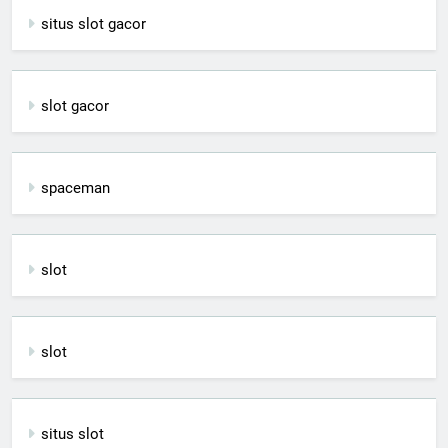
situs slot gacor
slot gacor
spaceman
slot
slot
situs slot