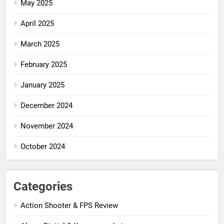
May 2025
April 2025
March 2025
February 2025
January 2025
December 2024
November 2024
October 2024
Categories
Action Shooter & FPS Review