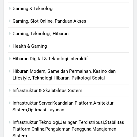
Gaming & Teknologi
Gaming, Slot Online, Panduan Akses
Gaming, Teknologi, Hiburan
Health & Gaming
Hiburan Digital & Teknologi Interaktif
Hiburan Modern, Game dan Permainan, Kasino dan
Lifestyle, Teknologi Hiburan, Psikologi Sosial
Infrastruktur & Skalabilitas Sistem
Infrastruktur Server,Keandalan Platform,Arsitektur
Sistem,Optimasi Layanan
Infrastruktur Teknologi,Jaringan Terdistribusi,Stabilitas
Platform Online,Pengalaman Pengguna,Manajemen
Sistem