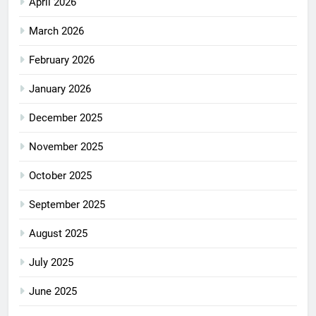
April 2026
March 2026
February 2026
January 2026
December 2025
November 2025
October 2025
September 2025
August 2025
July 2025
June 2025