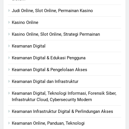
Judi Online, Slot Online, Permainan Kasino
Kasino Online
Kasino Online, Slot Online, Strategi Permainan
Keamanan Digital
Keamanan Digital & Edukasi Pengguna
Keamanan Digital & Pengelolaan Akses
Keamanan Digital dan Infrastruktur
Keamanan Digital, Teknologi Informasi, Forensik Siber,
Infrastruktur Cloud, Cybersecurity Modern
Keamanan Infrastruktur Digital & Perlindungan Akses
Keamanan Online, Panduan, Teknologi