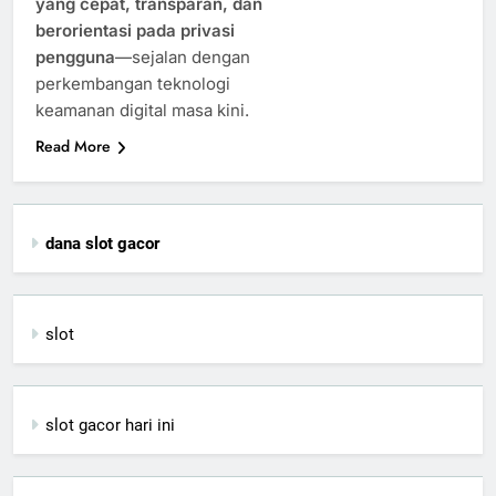
yang cepat, transparan, dan
berorientasi pada privasi
pengguna
—sejalan dengan
perkembangan teknologi
keamanan digital masa kini.
Read More
dana slot gacor
slot
slot gacor hari ini