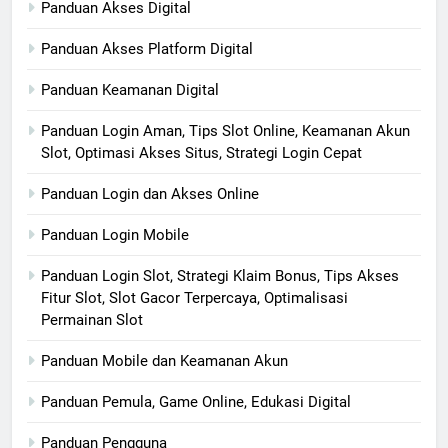
Panduan Akses Digital
Panduan Akses Platform Digital
Panduan Keamanan Digital
Panduan Login Aman, Tips Slot Online, Keamanan Akun
Slot, Optimasi Akses Situs, Strategi Login Cepat
Panduan Login dan Akses Online
Panduan Login Mobile
Panduan Login Slot, Strategi Klaim Bonus, Tips Akses
Fitur Slot, Slot Gacor Terpercaya, Optimalisasi
Permainan Slot
Panduan Mobile dan Keamanan Akun
Panduan Pemula, Game Online, Edukasi Digital
Panduan Pengguna