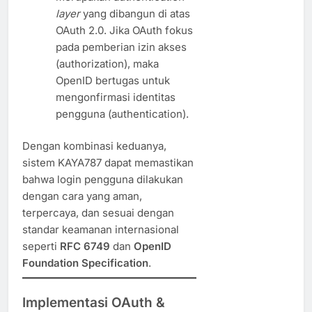
layer
yang dibangun di atas
OAuth 2.0. Jika OAuth fokus
pada pemberian izin akses
(authorization), maka
OpenID bertugas untuk
mengonfirmasi identitas
pengguna (authentication).
Dengan kombinasi keduanya,
sistem KAYA787 dapat memastikan
bahwa login pengguna dilakukan
dengan cara yang aman,
terpercaya, dan sesuai dengan
standar keamanan internasional
seperti
RFC 6749
dan
OpenID
Foundation Specification
.
Implementasi OAuth &