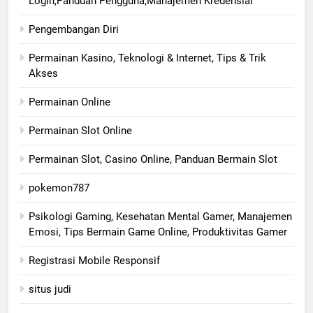
Login,Panduan Pengguna,Manajemen Kredensial
Pengembangan Diri
Permainan Kasino, Teknologi & Internet, Tips & Trik
Akses
Permainan Online
Permainan Slot Online
Permainan Slot, Casino Online, Panduan Bermain Slot
pokemon787
Psikologi Gaming, Kesehatan Mental Gamer, Manajemen
Emosi, Tips Bermain Game Online, Produktivitas Gamer
Registrasi Mobile Responsif
situs judi