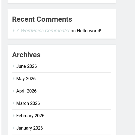
Recent Comments
A WordPress Commenter
on
Hello world!
Archives
June 2026
May 2026
April 2026
March 2026
February 2026
January 2026