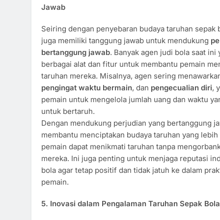
Jawab
Seiring dengan penyebaran budaya taruhan sepak bo
juga memiliki tanggung jawab untuk mendukung
pe
bertanggung jawab
. Banyak agen judi bola saat in
berbagai alat dan fitur untuk membantu pemain me
taruhan mereka. Misalnya, agen sering menawark
pengingat waktu bermain
, dan
pengecualian diri
,
pemain untuk mengelola jumlah uang dan waktu ya
untuk bertaruh.
Dengan mendukung perjudian yang bertanggung j
membantu menciptakan budaya taruhan yang lebih 
pemain dapat menikmati taruhan tanpa mengorbank
mereka. Ini juga penting untuk menjaga reputasi in
bola agar tetap positif dan tidak jatuh ke dalam pra
pemain.
5.
Inovasi dalam Pengalaman Taruhan Sepak Bola