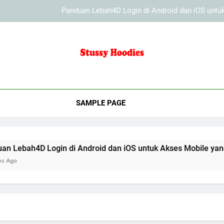
Panduan Lebah4D Login di Android dan iOS untu
Daftar Edwinslot Terbaru dengan Tampilan yan
Daftar Lebah4D Terbaru dengan Tampilan ya
ssy Hoodies
EDWINSLOT Link Alternatif sebagai Ja
ya Dengan Koleksi Hoodie Dari Stussy Hoodies. Desain Keren 
Panduan Lebah4D Login di Android dan iOS untu
SAMPLE PAGE
Daftar Edwinslot Terbaru dengan Tampilan yan
Daftar Lebah4D Terbaru dengan Tampilan ya
ogin di Android dan iOS untuk Akses Mobile yang Aman dan 