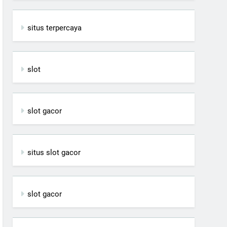
situs terpercaya
slot
slot gacor
situs slot gacor
slot gacor