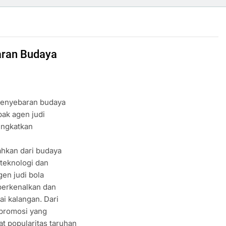
aran Budaya
 penyebaran budaya
ak agen judi
ingkatkan
ahkan dari budaya
teknologi dan
en judi bola
perkenalkan dan
i kalangan. Dari
 promosi yang
t popularitas taruhan