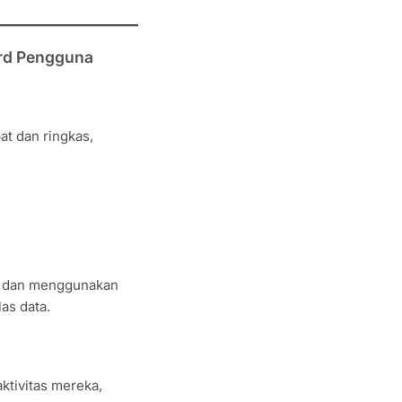
rd Pengguna
at dan ringkas,
dan menggunakan
as data.
ktivitas mereka,