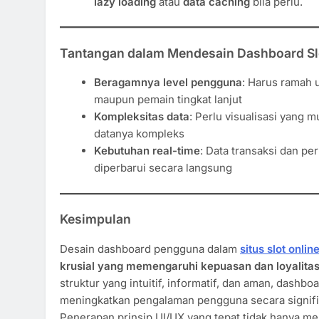
lazy loading
atau
data caching
bila perlu.
Tantangan dalam Mendesain Dashboard Sl
Beragamnya level pengguna
: Harus ramah 
maupun pemain tingkat lanjut
Kompleksitas data
: Perlu visualisasi yang 
datanya kompleks
Kebutuhan real-time
: Data transaksi dan pe
diperbarui secara langsung
Kesimpulan
Desain dashboard pengguna dalam
situs slot onlin
krusial yang memengaruhi kepuasan dan loyalita
struktur yang intuitif, informatif, dan aman, dashb
meningkatkan pengalaman pengguna secara signifi
Penerapan prinsip UI/UX yang tepat tidak hanya me