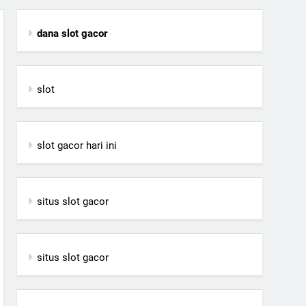
dana slot gacor
slot
slot gacor hari ini
situs slot gacor
situs slot gacor