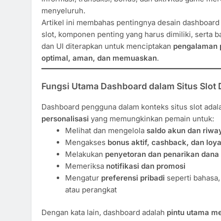
menyeluruh.
Artikel ini membahas pentingnya desain dashboard y
slot, komponen penting yang harus dimiliki, serta 
dan UI diterapkan untuk menciptakan
pengalaman 
optimal, aman, dan memuaskan
.
Fungsi Utama Dashboard dalam Situs Slot D
Dashboard pengguna dalam konteks situs slot ada
personalisasi
yang memungkinkan pemain untuk:
Melihat dan mengelola
saldo akun dan riwa
Mengakses
bonus aktif, cashback, dan loy
Melakukan
penyetoran dan penarikan dana
Memeriksa
notifikasi dan promosi
Mengatur
preferensi pribadi
seperti bahasa
atau perangkat
Dengan kata lain, dashboard adalah
pintu utama me