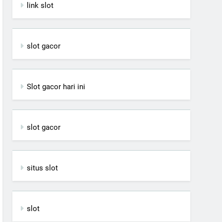
link slot
slot gacor
Slot gacor hari ini
slot gacor
situs slot
slot