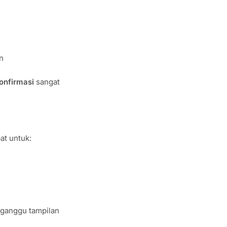
n
konfirmasi
sangat
at untuk:
gganggu tampilan