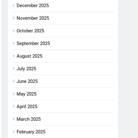
December 2025
November 2025
October 2025
September 2025
August 2025
July 2025
June 2025
May 2025
April 2025
March 2025
February 2025