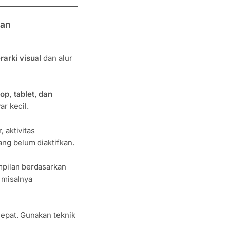
kan
rarki visual
dan alur
p, tablet, dan
r kecil.
, aktivitas
ng belum diaktifkan.
pilan berdasarkan
, misalnya
cepat. Gunakan teknik