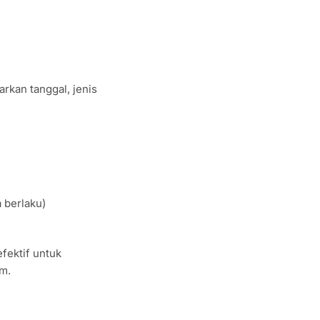
arkan tanggal, jenis
 berlaku)
fektif untuk
m.