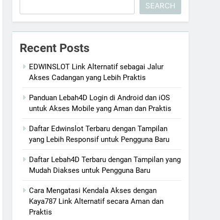
SEARCH
Recent Posts
EDWINSLOT Link Alternatif sebagai Jalur
Akses Cadangan yang Lebih Praktis
Panduan Lebah4D Login di Android dan iOS
untuk Akses Mobile yang Aman dan Praktis
Daftar Edwinslot Terbaru dengan Tampilan
yang Lebih Responsif untuk Pengguna Baru
Daftar Lebah4D Terbaru dengan Tampilan yang
Mudah Diakses untuk Pengguna Baru
Cara Mengatasi Kendala Akses dengan
Kaya787 Link Alternatif secara Aman dan
Praktis