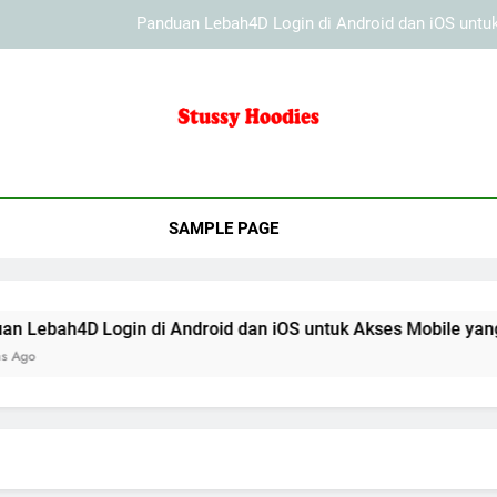
Panduan Lebah4D Login di Android dan iOS untu
Daftar Edwinslot Terbaru dengan Tampilan yan
Daftar Lebah4D Terbaru dengan Tampilan ya
ssy Hoodies
EDWINSLOT Link Alternatif sebagai Ja
ya Dengan Koleksi Hoodie Dari Stussy Hoodies. Desain Keren 
Panduan Lebah4D Login di Android dan iOS untu
SAMPLE PAGE
Daftar Edwinslot Terbaru dengan Tampilan yan
Daftar Lebah4D Terbaru dengan Tampilan ya
ogin di Android dan iOS untuk Akses Mobile yang Aman dan P