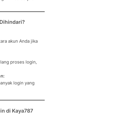
Dihindari?
ra akun Anda jika
ang proses login,
an:
anyak login yang
in di Kaya787