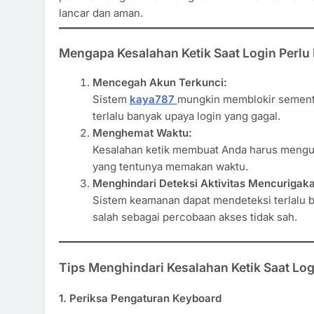
lancar dan aman.
Mengapa Kesalahan Ketik Saat Login Perlu 
Mencegah Akun Terkunci:
Sistem
kaya787
mungkin memblokir sementa
terlalu banyak upaya login yang gagal.
Menghemat Waktu:
Kesalahan ketik membuat Anda harus mengul
yang tentunya memakan waktu.
Menghindari Deteksi Aktivitas Mencurigak
Sistem keamanan dapat mendeteksi terlalu b
salah sebagai percobaan akses tidak sah.
Tips Menghindari Kesalahan Ketik Saat Log
1. Periksa Pengaturan Keyboard