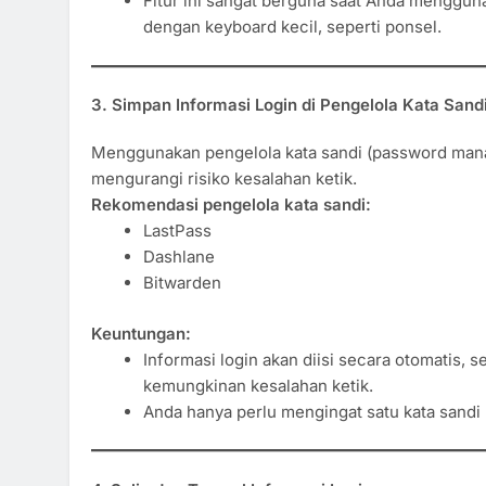
Fitur ini sangat berguna saat Anda menggun
dengan keyboard kecil, seperti ponsel.
3. Simpan Informasi Login di Pengelola Kata Sand
Menggunakan pengelola kata sandi (password man
mengurangi risiko kesalahan ketik.
Rekomendasi pengelola kata sandi:
LastPass
Dashlane
Bitwarden
Keuntungan:
Informasi login akan diisi secara otomatis,
kemungkinan kesalahan ketik.
Anda hanya perlu mengingat satu kata sandi