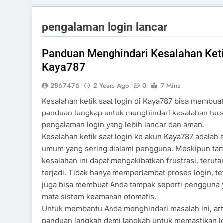
pengalaman login lancar
Panduan Menghindari Kesalahan Ketik
Kaya787
2867476
2 Years Ago
0
7 Mins
Kesalahan ketik saat login di Kaya787 bisa membuat f
panduan lengkap untuk menghindari kesalahan ters
pengalaman login yang lebih lancar dan aman.
Kesalahan ketik saat login ke akun Kaya787 adalah 
umum yang sering dialami pengguna. Meskipun tam
kesalahan ini dapat mengakibatkan frustrasi, terutam
terjadi. Tidak hanya memperlambat proses login, te
juga bisa membuat Anda tampak seperti pengguna 
mata sistem keamanan otomatis.
Untuk membantu Anda menghindari masalah ini, art
panduan langkah demi langkah untuk memastikan lo