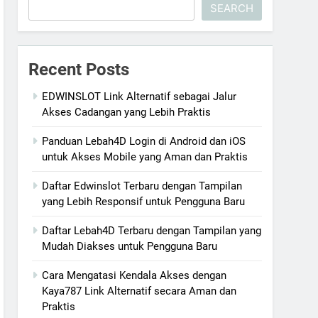
SEARCH
Recent Posts
EDWINSLOT Link Alternatif sebagai Jalur
Akses Cadangan yang Lebih Praktis
Panduan Lebah4D Login di Android dan iOS
untuk Akses Mobile yang Aman dan Praktis
Daftar Edwinslot Terbaru dengan Tampilan
yang Lebih Responsif untuk Pengguna Baru
Daftar Lebah4D Terbaru dengan Tampilan yang
Mudah Diakses untuk Pengguna Baru
Cara Mengatasi Kendala Akses dengan
Kaya787 Link Alternatif secara Aman dan
Praktis