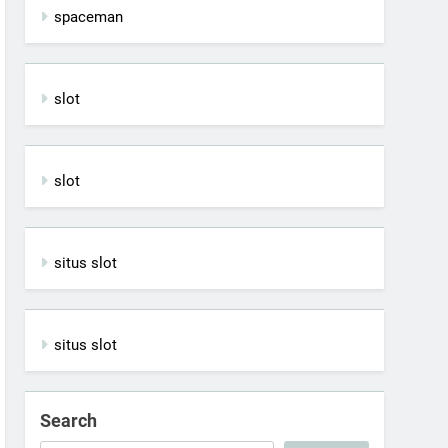
spaceman
slot
slot
situs slot
situs slot
Search