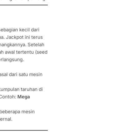
sebagian kecil dari
. Jackpot ini terus
nangkannya. Setelah
ah awal tertentu (seed
erlangsung.
sal dari satu mesin
kumpulan taruhan di
 Contoh:
Mega
 beberapa mesin
ernal.