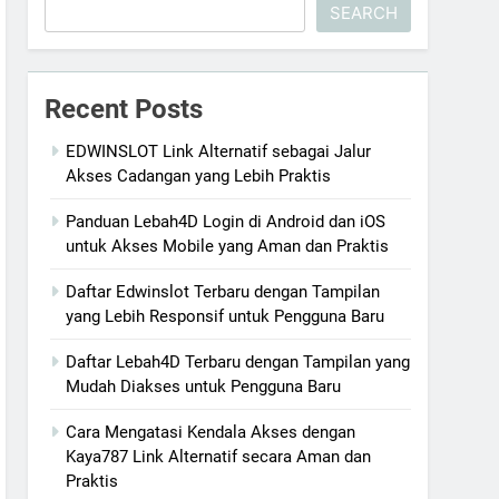
SEARCH
Recent Posts
EDWINSLOT Link Alternatif sebagai Jalur
Akses Cadangan yang Lebih Praktis
Panduan Lebah4D Login di Android dan iOS
untuk Akses Mobile yang Aman dan Praktis
Daftar Edwinslot Terbaru dengan Tampilan
yang Lebih Responsif untuk Pengguna Baru
Daftar Lebah4D Terbaru dengan Tampilan yang
Mudah Diakses untuk Pengguna Baru
Cara Mengatasi Kendala Akses dengan
Kaya787 Link Alternatif secara Aman dan
Praktis