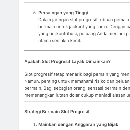
Persaingan yang Tinggi
Dalam jaringan slot progresif, ribuan pemain
bermain untuk jackpot yang sama. Dengan 
yang berkontribusi, peluang Anda menjadi 
utama semakin kecil.
Apakah Slot Progresif Layak Dimainkan?
Slot progresif tetap menarik bagi pemain yang men
Namun, penting untuk memahami risiko dan pelua
bermain. Bagi sebagian orang, sensasi bermain d
memenangkan jutaan dolar cukup menjadi alasan 
Strategi Bermain Slot Progresif
Mainkan dengan Anggaran yang Bijak