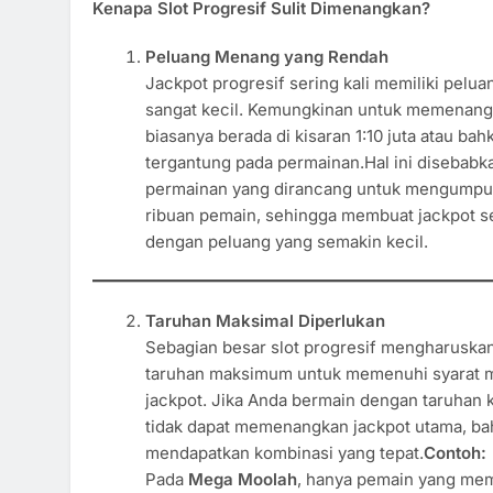
Kenapa Slot Progresif Sulit Dimenangkan?
Peluang Menang yang Rendah
Jackpot progresif sering kali memiliki pel
sangat kecil. Kemungkinan untuk memenang
biasanya berada di kisaran 1:10 juta atau bah
tergantung pada permainan.Hal ini disebab
permainan yang dirancang untuk mengumpulk
ribuan pemain, sehingga membuat jackpot se
dengan peluang yang semakin kecil.
Taruhan Maksimal Diperlukan
Sebagian besar slot progresif mengharusk
taruhan maksimum untuk memenuhi syarat
jackpot. Jika Anda bermain dengan taruhan 
tidak dapat memenangkan jackpot utama, ba
mendapatkan kombinasi yang tepat.
Contoh:
Pada
Mega Moolah
, hanya pemain yang me