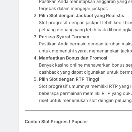
Pastikan Anda menetapkan anggaran yang se
terjebak dalam mengejar jackpot.
Pilih Slot dengan Jackpot yang Realistis
Slot progresif dengan jackpot lebih kecil bi
peluang menang yang lebih baik dibandingka
Periksa Syarat Taruhan
Pastikan Anda bermain dengan taruhan maks
untuk memenuhi syarat memenangkan jackp
Manfaatkan Bonus dan Promosi
Banyak kasino online menawarkan bonus sepe
cashback yang dapat digunakan untuk bermai
Pilih Slot dengan RTP Tinggi
Slot progresif umumnya memiliki RTP yang le
beberapa permainan memiliki RTP yang cuku
riset untuk menemukan slot dengan peluang 
Contoh Slot Progresif Populer