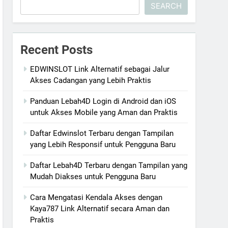
SEARCH
Recent Posts
EDWINSLOT Link Alternatif sebagai Jalur
Akses Cadangan yang Lebih Praktis
Panduan Lebah4D Login di Android dan iOS
untuk Akses Mobile yang Aman dan Praktis
Daftar Edwinslot Terbaru dengan Tampilan
yang Lebih Responsif untuk Pengguna Baru
Daftar Lebah4D Terbaru dengan Tampilan yang
Mudah Diakses untuk Pengguna Baru
Cara Mengatasi Kendala Akses dengan
Kaya787 Link Alternatif secara Aman dan
Praktis