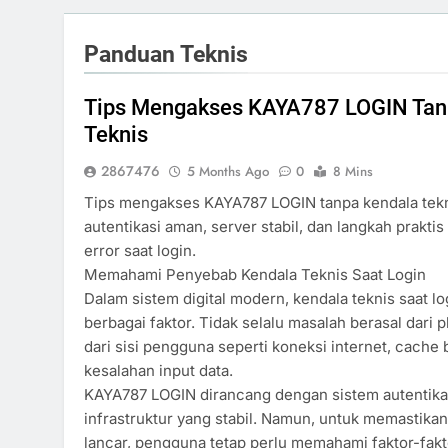
Panduan Teknis
Tips Mengakses KAYA787 LOGIN Tan
Teknis
2867476
5 Months Ago
0
8 Mins
Tips mengakses KAYA787 LOGIN tanpa kendala tek
autentikasi aman, server stabil, dan langkah prakti
error saat login.
Memahami Penyebab Kendala Teknis Saat Login
Dalam sistem digital modern, kendala teknis saat log
berbagai faktor. Tidak selalu masalah berasal dari p
dari sisi pengguna seperti koneksi internet, cache 
kesalahan input data.
KAYA787 LOGIN dirancang dengan sistem autentik
infrastruktur yang stabil. Namun, untuk memastikan
lancar, pengguna tetap perlu memahami faktor-fakt