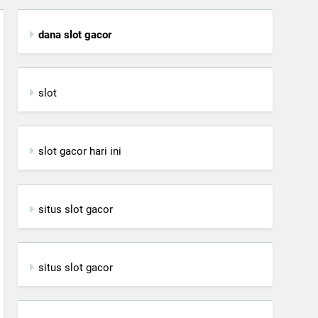
dana slot gacor
slot
slot gacor hari ini
situs slot gacor
situs slot gacor