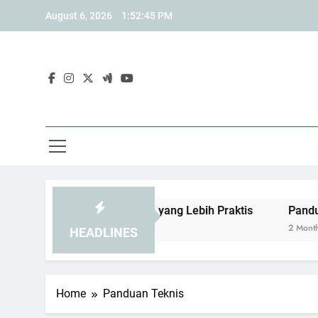
Skip
August 6, 2026
1:52:46 PM
to
content
Stu
Tampil Ga
r Akses Cadangan yang Lebih Praktis
Panduan Lebah4D L
2 Months Ago
HEADLINES
Home
Panduan Teknis