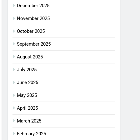
December 2025
November 2025
October 2025
September 2025
August 2025
July 2025
June 2025
May 2025
April 2025
March 2025
February 2025