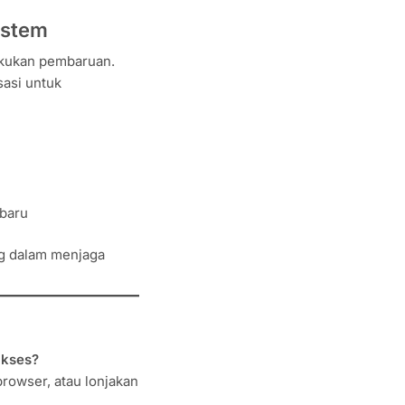
istem
lakukan pembaruan.
asi untuk
baru
ng dalam menjaga
akses?
browser, atau lonjakan