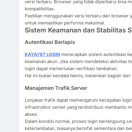
versi terbaru. Browser yang tidak diperbarui bisa
kompatibilitas.
Pastikan menggunakan versi terbaru dari browser
untuk memastikan performa maksimal.
Sistem Keamanan dan Stabilitas S
Autentikasi Berlapis
KAYA787 LOGIN
menerapkan sistem autentikasi be
keamanan akun. Jika sistem mendeteksi aktivitas ti
login dapat memerlukan verifikasi tambahan.
Hal ini bukan kendala teknis, melainkan bagian dari 
Manajemen Trafik Server
Lonjakan trafik dapat memengaruhi kecepatan logi
infrastruktur server yang terdistribusi membantu me
akses.
Dalam kondisi normal, proses login berlangsung cepa
keterlambatan, biasanya bersifat sementara dan be