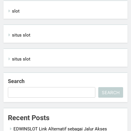
slot
situs slot
situs slot
Search
SEARCH
Recent Posts
EDWINSLOT Link Alternatif sebagai Jalur Akses