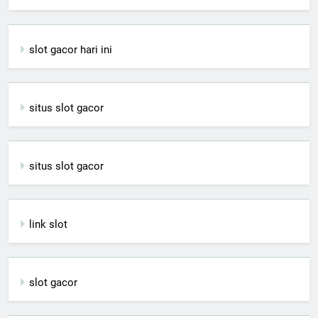
slot gacor hari ini
situs slot gacor
situs slot gacor
link slot
slot gacor