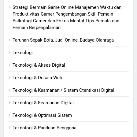
Strategi Bermain Game Online Manajemen Waktu dan
Produktivitas Gamer Pengembangan Skill Pemain
Psikologi Gamer dan Fokus Mental Tips Pemula dan
Pemain Berpengalaman
Taruhan Sepak Bola, Judi Online, Budaya Olahraga
Teknologi
Teknologi & Akses Digital
Teknologi & Desain Web
Teknologi & Keamanan / Sistem Otentikasi Digital
Teknologi & Keamanan Digital
Teknologi & Optimasi Sistem
Teknologi & Panduan Pengguna