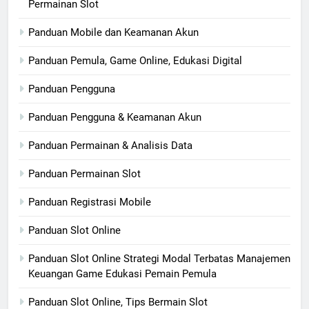
Permainan Slot
Panduan Mobile dan Keamanan Akun
Panduan Pemula, Game Online, Edukasi Digital
Panduan Pengguna
Panduan Pengguna & Keamanan Akun
Panduan Permainan & Analisis Data
Panduan Permainan Slot
Panduan Registrasi Mobile
Panduan Slot Online
Panduan Slot Online Strategi Modal Terbatas Manajemen
Keuangan Game Edukasi Pemain Pemula
Panduan Slot Online, Tips Bermain Slot