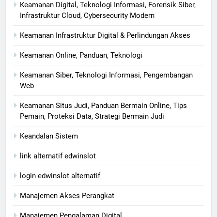
Keamanan Digital, Teknologi Informasi, Forensik Siber,
Infrastruktur Cloud, Cybersecurity Modern
Keamanan Infrastruktur Digital & Perlindungan Akses
Keamanan Online, Panduan, Teknologi
Keamanan Siber, Teknologi Informasi, Pengembangan
Web
Keamanan Situs Judi, Panduan Bermain Online, Tips
Pemain, Proteksi Data, Strategi Bermain Judi
Keandalan Sistem
link alternatif edwinslot
login edwinslot alternatif
Manajemen Akses Perangkat
Manajemen Pengalaman Digital