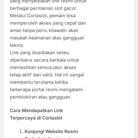
yang menyediakan link resmi untuk
berbagai permainan slot gacor.
Melalui Corlaslot, pemain bisa
memperoleh akses yang cepat dan
aman tanpa perlu khawatir akan
masalah keamanan atau gangguan
teknis.
Link yang disediakan selalu
diperbarui secara berkala untuk
memastikan semua jalur akses
tetap aktif dan valid. Hal ini sangat
membantu terutama ketika
beberapa portal resmi mengalami
pemblokiran atau gangguan.
Cara Mendapatkan Link
Terpercaya di Corlaslot
Kunjungi Website Resmi