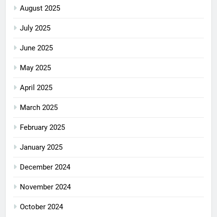
August 2025
July 2025
June 2025
May 2025
April 2025
March 2025
February 2025
January 2025
December 2024
November 2024
October 2024