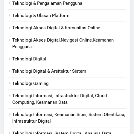
Teknologi & Pengalaman Pengguna
Teknologi & Ulasan Platform
Teknologi Akses Digital & Komunitas Online
Teknologi Akses Digital,Navigasi Online,Keamanan
Pengguna
Teknologi Digital
Teknologi Digital & Arsitektur Sistem
Teknologi Gaming
Teknologi Informasi, Infrastruktur Digital, Cloud
Computing, Keamanan Data
Teknologi Informasi, Keamanan Siber, Sistem Otentikasi,
Infrastruktur Digital
Teknologi Informasi, Sistem Digital, Analisis Data,