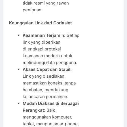
tidak resmi yang rawan
penipuan.
Keunggulan Link dari Corlaslot
Keamanan Terjamin:
Setiap
link yang diberikan
dilengkapi proteksi
keamanan modern untuk
melindungi data pengguna.
Akses Cepat dan Stabil:
Link yang disediakan
memastikan koneksi tanpa
hambatan, mendukung
kelancaran permainan.
Mudah Diakses di Berbagai
Perangkat:
Baik
menggunakan komputer,
tablet, maupun smartphone,