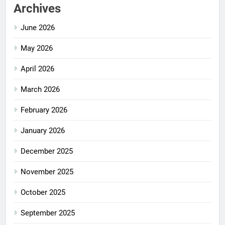
Archives
June 2026
May 2026
April 2026
March 2026
February 2026
January 2026
December 2025
November 2025
October 2025
September 2025