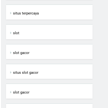
situs terpercaya
slot
slot gacor
situs slot gacor
slot gacor