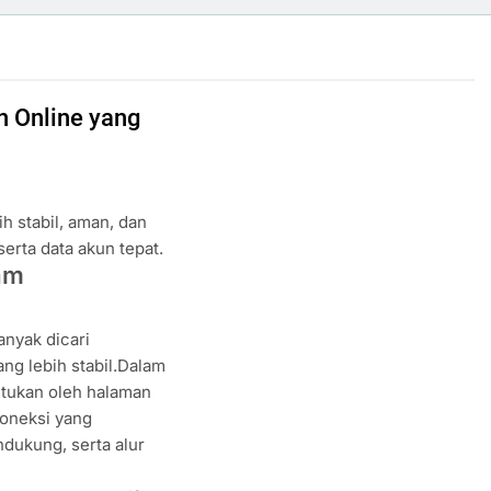
n Online yang
h stabil, aman, dan
serta data akun tepat.
am
anyak dicari
ng lebih stabil.Dalam
entukan oleh halaman
oneksi yang
dukung, serta alur