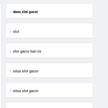
dana slot gacor
slot
slot gacor hari ini
situs slot gacor
situs slot gacor