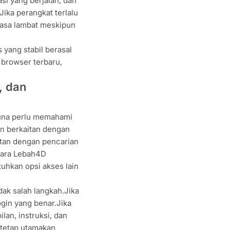
si yang berjalan, dan
ika perangkat terlalu
terasa lambat meskipun
yang stabil berasal
 browser terbaru,
, dan
una perlu memahami
in berkaitan dengan
tan dengan pencarian
ntara Lebah4D
uhkan opsi akses lain
ak salah langkah.Jika
ogin yang benar.Jika
lan, instruksi, dan
 tetap utamakan