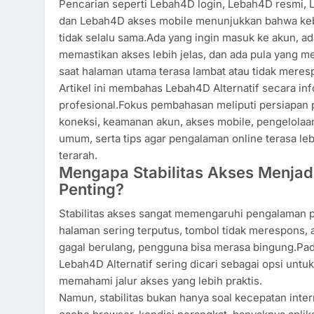
Pencarian seperti Lebah4D login, Lebah4D resmi, L
dan Lebah4D akses mobile menunjukkan bahwa k
tidak selalu sama.Ada yang ingin masuk ke akun, ad
memastikan akses lebih jelas, dan ada pula yang 
saat halaman utama terasa lambat atau tidak meres
Artikel ini membahas Lebah4D Alternatif secara inf
profesional.Fokus pembahasan meliputi persiapan pe
koneksi, keamanan akun, akses mobile, pengelolaa
umum, serta tips agar pengalaman online terasa le
terarah.
Mengapa Stabilitas Akses Menjad
Penting?
Stabilitas akses sangat memengaruhi pengalaman 
halaman sering terputus, tombol tidak merespons, 
gagal berulang, pengguna bisa merasa bingung.Pada 
Lebah4D Alternatif sering dicari sebagai opsi un
memahami jalur akses yang lebih praktis.
Namun, stabilitas bukan hanya soal kecepatan intern