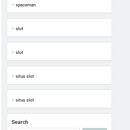
spaceman
slot
slot
situs slot
situs slot
Search