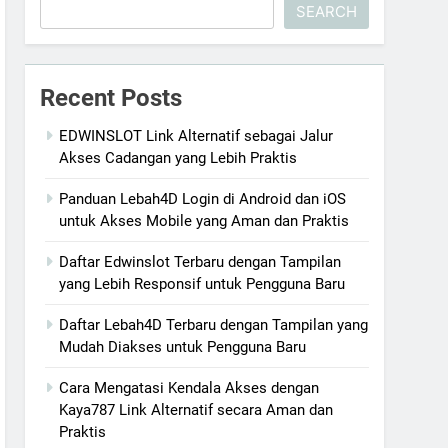
SEARCH
Recent Posts
EDWINSLOT Link Alternatif sebagai Jalur
Akses Cadangan yang Lebih Praktis
Panduan Lebah4D Login di Android dan iOS
untuk Akses Mobile yang Aman dan Praktis
Daftar Edwinslot Terbaru dengan Tampilan
yang Lebih Responsif untuk Pengguna Baru
Daftar Lebah4D Terbaru dengan Tampilan yang
Mudah Diakses untuk Pengguna Baru
Cara Mengatasi Kendala Akses dengan
Kaya787 Link Alternatif secara Aman dan
Praktis