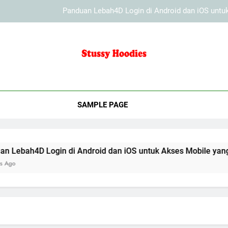
Panduan Lebah4D Login di Android dan iOS untu
Daftar Edwinslot Terbaru dengan Tampilan yan
Daftar Lebah4D Terbaru dengan Tampilan ya
ssy Hoodies
EDWINSLOT Link Alternatif sebagai Ja
ya Dengan Koleksi Hoodie Dari Stussy Hoodies. Desain Keren 
Panduan Lebah4D Login di Android dan iOS untu
SAMPLE PAGE
Daftar Edwinslot Terbaru dengan Tampilan yan
Daftar Lebah4D Terbaru dengan Tampilan ya
 Login di Android dan iOS untuk Akses Mobile yang Aman da