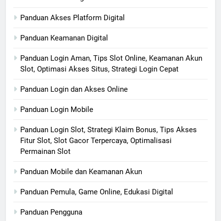
Panduan Akses Platform Digital
Panduan Keamanan Digital
Panduan Login Aman, Tips Slot Online, Keamanan Akun
Slot, Optimasi Akses Situs, Strategi Login Cepat
Panduan Login dan Akses Online
Panduan Login Mobile
Panduan Login Slot, Strategi Klaim Bonus, Tips Akses
Fitur Slot, Slot Gacor Terpercaya, Optimalisasi
Permainan Slot
Panduan Mobile dan Keamanan Akun
Panduan Pemula, Game Online, Edukasi Digital
Panduan Pengguna