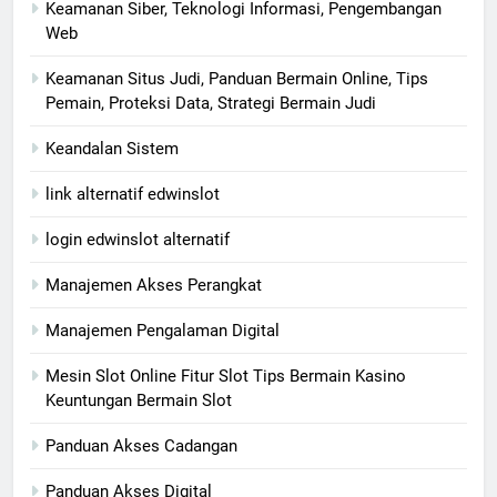
Keamanan Siber, Teknologi Informasi, Pengembangan
Web
Keamanan Situs Judi, Panduan Bermain Online, Tips
Pemain, Proteksi Data, Strategi Bermain Judi
Keandalan Sistem
link alternatif edwinslot
login edwinslot alternatif
Manajemen Akses Perangkat
Manajemen Pengalaman Digital
Mesin Slot Online Fitur Slot Tips Bermain Kasino
Keuntungan Bermain Slot
Panduan Akses Cadangan
Panduan Akses Digital