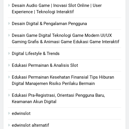
Desain Audio Game | Inovasi Slot Online | User
Experience | Teknologi Interaktif
Desain Digital & Pengalaman Pengguna
Desain Game Digital Teknologi Game Modern UI/UX
Gaming Grafis & Animasi Game Edukasi Game Interaktif
Digital Lifestyle & Trends
Edukasi Permainan & Analisis Slot
Edukasi Permainan Kesehatan Finansial Tips Hiburan
Digital Manajemen Risiko Perilaku Bermain
Edukasi Pra-Registrasi, Orientasi Pengguna Baru,
Keamanan Akun Digital
edwinslot
edwinslot alternatif