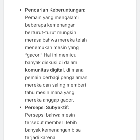
Pencarian Keberuntungan
:
Pemain yang mengalami
beberapa kemenangan
berturut-turut mungkin
merasa bahwa mereka telah
menemukan mesin yang
“gacor.” Hal ini memicu
banyak diskusi di dalam
komunitas digital
, di mana
pemain berbagi pengalaman
mereka dan saling memberi
tahu mesin mana yang
mereka anggap gacor.
Persepsi Subyektif
:
Persepsi bahwa mesin
tersebut memberi lebih
banyak kemenangan bisa
terjadi karena