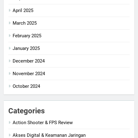
April 2025
March 2025
February 2025
January 2025
December 2024
November 2024
October 2024
Categories
Action Shooter & FPS Review
Akses Digital & Keamanan Jaringan