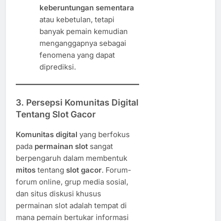
keberuntungan sementara
atau kebetulan, tetapi
banyak pemain kemudian
menganggapnya sebagai
fenomena yang dapat
diprediksi.
3.
Persepsi Komunitas Digital
Tentang Slot Gacor
Komunitas digital
yang berfokus
pada
permainan slot
sangat
berpengaruh dalam membentuk
mitos
tentang
slot gacor
. Forum-
forum online, grup media sosial,
dan situs diskusi khusus
permainan slot adalah tempat di
mana pemain bertukar informasi