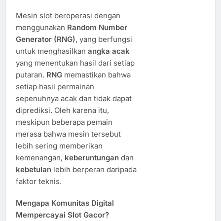
Mesin slot beroperasi dengan
menggunakan
Random Number
Generator (RNG)
, yang berfungsi
untuk menghasilkan
angka acak
yang menentukan hasil dari setiap
putaran.
RNG
memastikan bahwa
setiap hasil permainan
sepenuhnya acak dan tidak dapat
diprediksi. Oleh karena itu,
meskipun beberapa pemain
merasa bahwa mesin tersebut
lebih sering memberikan
kemenangan,
keberuntungan
dan
kebetulan
lebih berperan daripada
faktor teknis.
Mengapa Komunitas Digital
Mempercayai Slot Gacor?