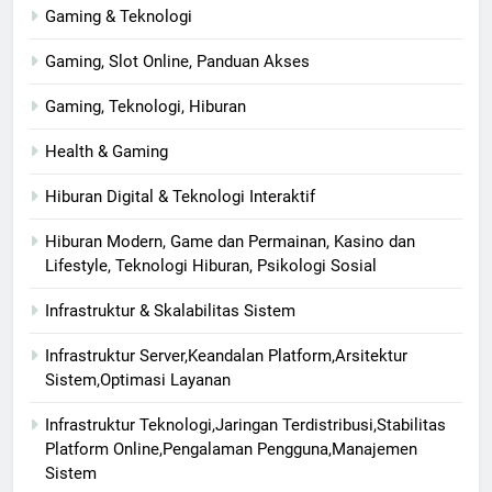
Gaming & Teknologi
Gaming, Slot Online, Panduan Akses
Gaming, Teknologi, Hiburan
Health & Gaming
Hiburan Digital & Teknologi Interaktif
Hiburan Modern, Game dan Permainan, Kasino dan
Lifestyle, Teknologi Hiburan, Psikologi Sosial
Infrastruktur & Skalabilitas Sistem
Infrastruktur Server,Keandalan Platform,Arsitektur
Sistem,Optimasi Layanan
Infrastruktur Teknologi,Jaringan Terdistribusi,Stabilitas
Platform Online,Pengalaman Pengguna,Manajemen
Sistem