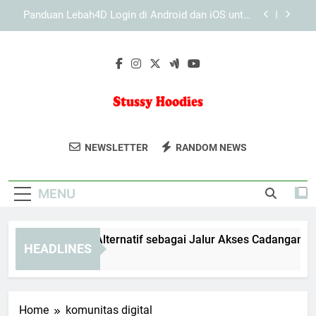
Skip
Daftar Edwinslot Terbaru dengan Tampilan yang
to
Lebih Responsif untuk Pengguna Baru
content
Daftar Lebah4D Terbaru dengan Tampilan yang
Mudah Diakses untuk Pengguna Baru
EDWINSLOT Link Alternatif sebagai Jalur Akses
Cadangan yang Lebih Praktis
Panduan Lebah4D Login di Android dan iOS untuk
Akses Mobile yang Aman dan Praktis
Stussy Hoodies
Tampil Gaya Dengan Koleksi Hoodie
Daftar Edwinslot Terbaru dengan Tampilan yang
NEWSLETTER
RANDOM NEWS
Lebih Responsif untuk Pengguna Baru
Dari Stussy Hoodies. Desain Keren Yang
Daftar Lebah4D Terbaru dengan Tampilan yang
Sesuai Dengan Gaya Anda.
Mudah Diakses untuk Pengguna Baru
MENU
WINSLOT Link Alternatif sebagai Jalur Akses Cadangan yang L
HEADLINES
onth Ago
Home
komunitas digital