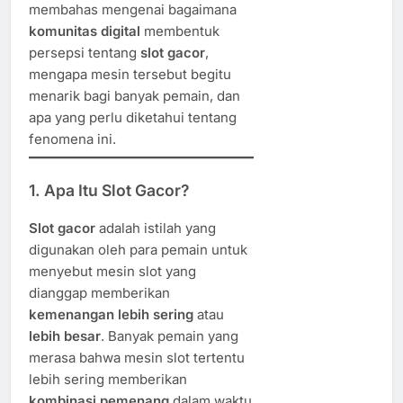
membahas mengenai bagaimana
komunitas digital
membentuk
persepsi tentang
slot gacor
,
mengapa mesin tersebut begitu
menarik bagi banyak pemain, dan
apa yang perlu diketahui tentang
fenomena ini.
1.
Apa Itu Slot Gacor?
Slot gacor
adalah istilah yang
digunakan oleh para pemain untuk
menyebut mesin slot yang
dianggap memberikan
kemenangan lebih sering
atau
lebih besar
. Banyak pemain yang
merasa bahwa mesin slot tertentu
lebih sering memberikan
kombinasi pemenang
dalam waktu