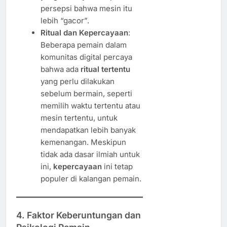
persepsi bahwa mesin itu
lebih “gacor”.
Ritual dan Kepercayaan
:
Beberapa pemain dalam
komunitas digital percaya
bahwa ada
ritual tertentu
yang perlu dilakukan
sebelum bermain, seperti
memilih waktu tertentu atau
mesin tertentu, untuk
mendapatkan lebih banyak
kemenangan. Meskipun
tidak ada dasar ilmiah untuk
ini,
kepercayaan
ini tetap
populer di kalangan pemain.
4.
Faktor Keberuntungan dan