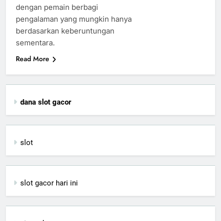
dengan pemain berbagi
pengalaman yang mungkin hanya
berdasarkan keberuntungan
sementara.
Read More
dana slot gacor
slot
slot gacor hari ini