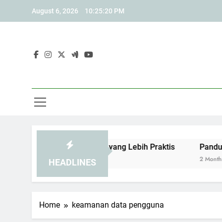
Skip
August 6, 2026
10:25:21 PM
to
content
Stu
Tampil Ga
r Akses Cadangan yang Lebih Praktis
Panduan Lebah4D L
2 Months Ago
HEADLINES
Home
keamanan data pengguna