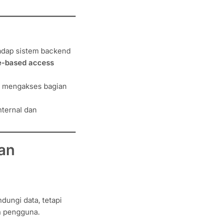
hadap sistem backend
e-based access
at mengakses bagian
nternal dan
an
dungi data, tetapi
n pengguna.