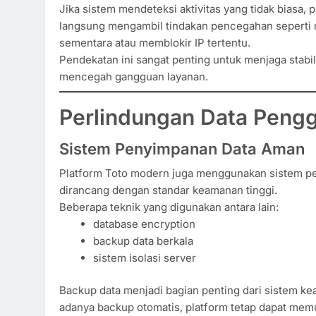
Jika sistem mendeteksi aktivitas yang tidak biasa, 
langsung mengambil tindakan pencegahan seperti
sementara atau memblokir IP tertentu.
Pendekatan ini sangat penting untuk menjaga stabil
mencegah gangguan layanan.
Perlindungan Data Peng
Sistem Penyimpanan Data Aman
Platform Toto modern juga menggunakan sistem p
dirancang dengan standar keamanan tinggi.
Beberapa teknik yang digunakan antara lain:
database encryption
backup data berkala
sistem isolasi server
Backup data menjadi bagian penting dari sistem k
adanya backup otomatis, platform tetap dapat memu