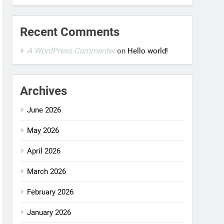
Recent Comments
A WordPress Commenter
on
Hello world!
Archives
June 2026
May 2026
April 2026
March 2026
February 2026
January 2026