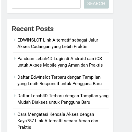
SEARCH
Recent Posts
EDWINSLOT Link Alternatif sebagai Jalur
Akses Cadangan yang Lebih Praktis
Panduan Lebah4D Login di Android dan iOS
untuk Akses Mobile yang Aman dan Praktis
Daftar Edwinslot Terbaru dengan Tampilan
yang Lebih Responsif untuk Pengguna Baru
Daftar Lebah4D Terbaru dengan Tampilan yang
Mudah Diakses untuk Pengguna Baru
Cara Mengatasi Kendala Akses dengan
Kaya787 Link Alternatif secara Aman dan
Praktis