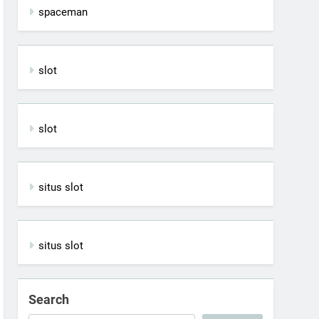
spaceman
slot
slot
situs slot
situs slot
Search