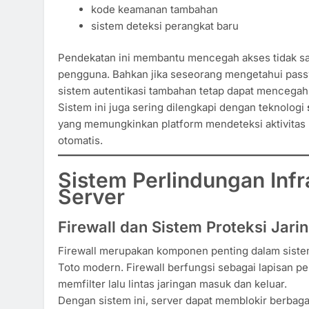
kode keamanan tambahan
sistem deteksi perangkat baru
Pendekatan ini membantu mencegah akses tidak sa
pengguna. Bahkan jika seseorang mengetahui pass
sistem autentikasi tambahan tetap dapat mencegah 
Sistem ini juga sering dilengkapi dengan teknologi
yang memungkinkan platform mendeteksi aktivitas
otomatis.
Sistem Perlindungan Infr
Server
Firewall dan Sistem Proteksi Jari
Firewall merupakan komponen penting dalam sist
Toto modern. Firewall berfungsi sebagai lapisan p
memfilter lalu lintas jaringan masuk dan keluar.
Dengan sistem ini, server dapat memblokir berbagai 