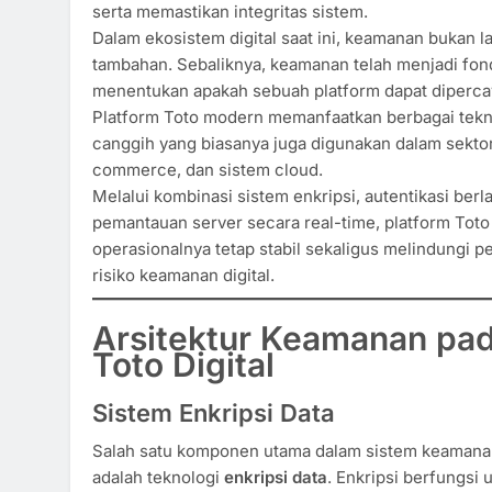
serta memastikan integritas sistem.
Dalam ekosistem digital saat ini, keamanan bukan la
tambahan. Sebaliknya, keamanan telah menjadi fon
menentukan apakah sebuah platform dapat dipercay
Platform Toto modern memanfaatkan berbagai tek
canggih yang biasanya juga digunakan dalam sekto
commerce, dan sistem cloud.
Melalui kombinasi sistem enkripsi, autentikasi berla
pemantauan server secara real-time, platform To
operasionalnya tetap stabil sekaligus melindungi p
risiko keamanan digital.
Arsitektur Keamanan pad
Toto Digital
Sistem Enkripsi Data
Salah satu komponen utama dalam sistem keamanan
adalah teknologi
enkripsi data
. Enkripsi berfungsi