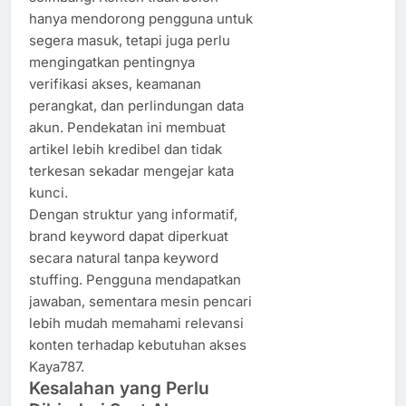
hanya mendorong pengguna untuk
segera masuk, tetapi juga perlu
mengingatkan pentingnya
verifikasi akses, keamanan
perangkat, dan perlindungan data
akun. Pendekatan ini membuat
artikel lebih kredibel dan tidak
terkesan sekadar mengejar kata
kunci.
Dengan struktur yang informatif,
brand keyword dapat diperkuat
secara natural tanpa keyword
stuffing. Pengguna mendapatkan
jawaban, sementara mesin pencari
lebih mudah memahami relevansi
konten terhadap kebutuhan akses
Kaya787.
Kesalahan yang Perlu