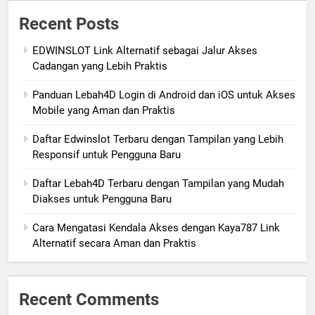
Recent Posts
EDWINSLOT Link Alternatif sebagai Jalur Akses
Cadangan yang Lebih Praktis
Panduan Lebah4D Login di Android dan iOS untuk Akses
Mobile yang Aman dan Praktis
Daftar Edwinslot Terbaru dengan Tampilan yang Lebih
Responsif untuk Pengguna Baru
Daftar Lebah4D Terbaru dengan Tampilan yang Mudah
Diakses untuk Pengguna Baru
Cara Mengatasi Kendala Akses dengan Kaya787 Link
Alternatif secara Aman dan Praktis
Recent Comments