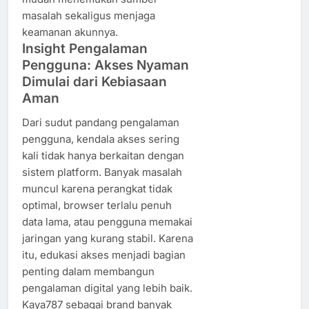
masalah sekaligus menjaga
keamanan akunnya.
Insight Pengalaman
Pengguna: Akses Nyaman
Dimulai dari Kebiasaan
Aman
Dari sudut pandang pengalaman
pengguna, kendala akses sering
kali tidak hanya berkaitan dengan
sistem platform. Banyak masalah
muncul karena perangkat tidak
optimal, browser terlalu penuh
data lama, atau pengguna memakai
jaringan yang kurang stabil. Karena
itu, edukasi akses menjadi bagian
penting dalam membangun
pengalaman digital yang lebih baik.
Kaya787 sebagai brand banyak