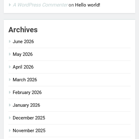
A WordPress Commenter
on
Hello world!
Archives
June 2026
May 2026
April 2026
March 2026
February 2026
January 2026
December 2025
November 2025