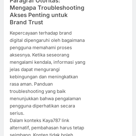
Paragraf Otoritas:
Mengapa Troubleshooting
Akses Penting untuk
Brand Trust
Kepercayaan terhadap brand
digital dipengaruhi oleh bagaimana
pengguna memahami proses
aksesnya. Ketika seseorang
mengalami kendala, informasi yang
jelas dapat mengurangi
kebingungan dan meningkatkan
rasa aman. Panduan
troubleshooting yang baik
menunjukkan bahwa pengalaman
pengguna diperhatikan secara
serius.
Dalam konteks Kaya787 link
alternatif, pembahasan harus tetap
seimbang. Konten tidak boleh