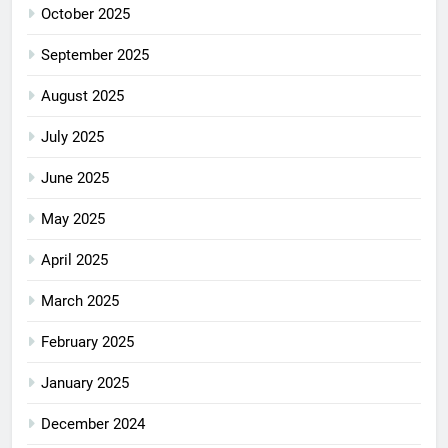
October 2025
September 2025
August 2025
July 2025
June 2025
May 2025
April 2025
March 2025
February 2025
January 2025
December 2024