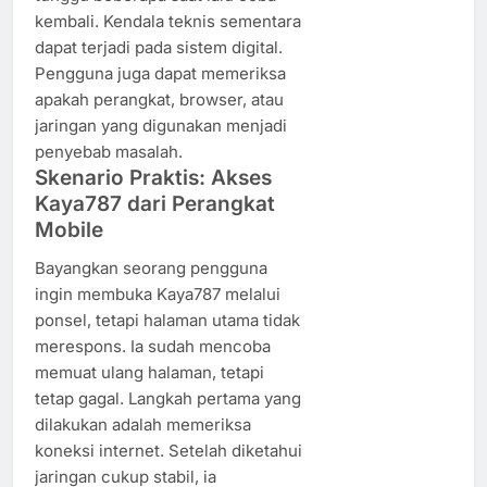
kembali. Kendala teknis sementara
dapat terjadi pada sistem digital.
Pengguna juga dapat memeriksa
apakah perangkat, browser, atau
jaringan yang digunakan menjadi
penyebab masalah.
Skenario Praktis: Akses
Kaya787 dari Perangkat
Mobile
Bayangkan seorang pengguna
ingin membuka Kaya787 melalui
ponsel, tetapi halaman utama tidak
merespons. Ia sudah mencoba
memuat ulang halaman, tetapi
tetap gagal. Langkah pertama yang
dilakukan adalah memeriksa
koneksi internet. Setelah diketahui
jaringan cukup stabil, ia