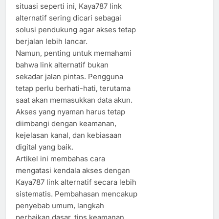
situasi seperti ini, Kaya787 link
alternatif sering dicari sebagai
solusi pendukung agar akses tetap
berjalan lebih lancar.
Namun, penting untuk memahami
bahwa link alternatif bukan
sekadar jalan pintas. Pengguna
tetap perlu berhati-hati, terutama
saat akan memasukkan data akun.
Akses yang nyaman harus tetap
diimbangi dengan keamanan,
kejelasan kanal, dan kebiasaan
digital yang baik.
Artikel ini membahas cara
mengatasi kendala akses dengan
Kaya787 link alternatif secara lebih
sistematis. Pembahasan mencakup
penyebab umum, langkah
perbaikan dasar, tips keamanan,