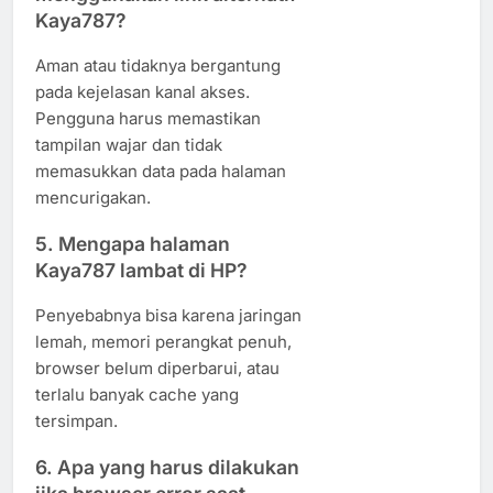
Kaya787?
Aman atau tidaknya bergantung
pada kejelasan kanal akses.
Pengguna harus memastikan
tampilan wajar dan tidak
memasukkan data pada halaman
mencurigakan.
5. Mengapa halaman
Kaya787 lambat di HP?
Penyebabnya bisa karena jaringan
lemah, memori perangkat penuh,
browser belum diperbarui, atau
terlalu banyak cache yang
tersimpan.
6. Apa yang harus dilakukan