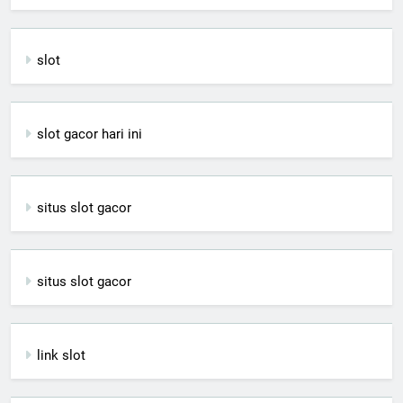
slot
slot gacor hari ini
situs slot gacor
situs slot gacor
link slot