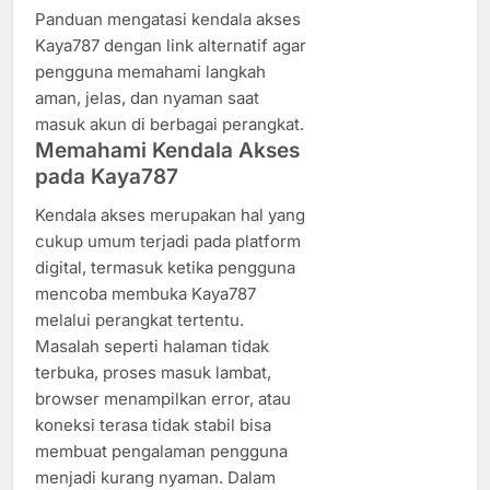
Panduan mengatasi kendala akses
Kaya787 dengan link alternatif agar
pengguna memahami langkah
aman, jelas, dan nyaman saat
masuk akun di berbagai perangkat.
Memahami Kendala Akses
pada Kaya787
Kendala akses merupakan hal yang
cukup umum terjadi pada platform
digital, termasuk ketika pengguna
mencoba membuka Kaya787
melalui perangkat tertentu.
Masalah seperti halaman tidak
terbuka, proses masuk lambat,
browser menampilkan error, atau
koneksi terasa tidak stabil bisa
membuat pengalaman pengguna
menjadi kurang nyaman. Dalam