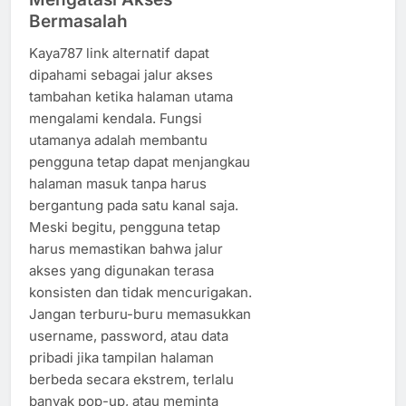
Bermasalah
Kaya787 link alternatif dapat
dipahami sebagai jalur akses
tambahan ketika halaman utama
mengalami kendala. Fungsi
utamanya adalah membantu
pengguna tetap dapat menjangkau
halaman masuk tanpa harus
bergantung pada satu kanal saja.
Meski begitu, pengguna tetap
harus memastikan bahwa jalur
akses yang digunakan terasa
konsisten dan tidak mencurigakan.
Jangan terburu-buru memasukkan
username, password, atau data
pribadi jika tampilan halaman
berbeda secara ekstrem, terlalu
banyak pop-up, atau meminta