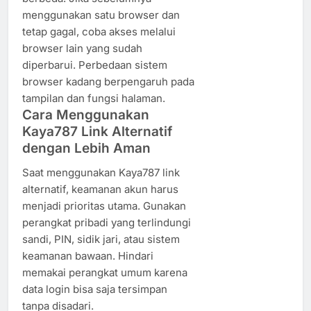
menggunakan satu browser dan
tetap gagal, coba akses melalui
browser lain yang sudah
diperbarui. Perbedaan sistem
browser kadang berpengaruh pada
tampilan dan fungsi halaman.
Cara Menggunakan
Kaya787 Link Alternatif
dengan Lebih Aman
Saat menggunakan Kaya787 link
alternatif, keamanan akun harus
menjadi prioritas utama. Gunakan
perangkat pribadi yang terlindungi
sandi, PIN, sidik jari, atau sistem
keamanan bawaan. Hindari
memakai perangkat umum karena
data login bisa saja tersimpan
tanpa disadari.