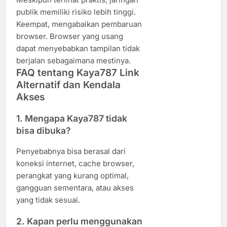
publik memiliki risiko lebih tinggi.
Keempat, mengabaikan pembaruan
browser. Browser yang usang
dapat menyebabkan tampilan tidak
berjalan sebagaimana mestinya.
FAQ tentang Kaya787 Link
Alternatif dan Kendala
Akses
1. Mengapa Kaya787 tidak
bisa dibuka?
Penyebabnya bisa berasal dari
koneksi internet, cache browser,
perangkat yang kurang optimal,
gangguan sementara, atau akses
yang tidak sesuai.
2. Kapan perlu menggunakan