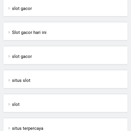
slot gacor
Slot gacor hari ini
slot gacor
situs slot
slot
situs terpercaya