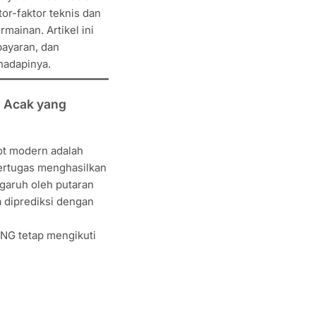
tor-faktor teknis dan
mainan. Artikel ini
bayaran, dan
hadapinya.
 Acak yang
ot modern adalah
bertugas menghasilkan
ngaruh oleh putaran
 diprediksi dengan
RNG tetap mengikuti