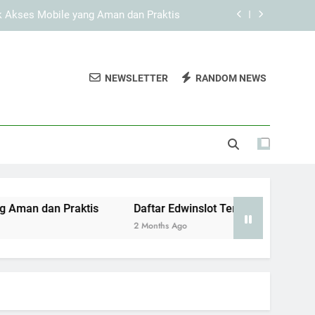
k Akses Mobile yang Aman dan Praktis
g Lebih Responsif untuk Pengguna Baru
ng Mudah Diakses untuk Pengguna Baru
NEWSLETTER
RANDOM NEWS
lur Akses Cadangan yang Lebih Praktis
Yang Sesuai Dengan Gaya Anda.
k Akses Mobile yang Aman dan Praktis
g Lebih Responsif untuk Pengguna Baru
ng Mudah Diakses untuk Pengguna Baru
Praktis
Daftar Edwinslot Terbaru dengan Tampilan yang
2 Months Ago