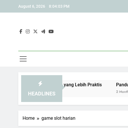
Skip
August 6, 2026
8:04:04 PM
to
content
Stu
Tampil Ga
r Akses Cadangan yang Lebih Praktis
Panduan Lebah4D L
2 Months Ago
HEADLINES
Home
game slot harian