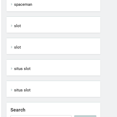
spaceman
slot
slot
situs slot
situs slot
Search