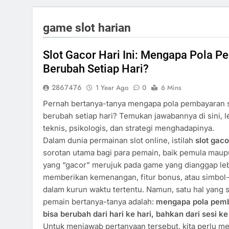
game slot harian
Slot Gacor Hari Ini: Mengapa Pola P
Berubah Setiap Hari?
2867476
1 Year Ago
0
6 Mins
Pernah bertanya-tanya mengapa pola pembayaran s
berubah setiap hari? Temukan jawabannya di sini, 
teknis, psikologis, dan strategi menghadapinya.
Dalam dunia permainan slot online, istilah
slot gacor
sorotan utama bagi para pemain, baik pemula maupu
yang “gacor” merujuk pada game yang dianggap le
memberikan kemenangan, fitur bonus, atau simbol-s
dalam kurun waktu tertentu. Namun, satu hal yang
pemain bertanya-tanya adalah:
mengapa pola pemb
bisa berubah dari hari ke hari, bahkan dari sesi ke
Untuk menjawab pertanyaan tersebut, kita perlu me