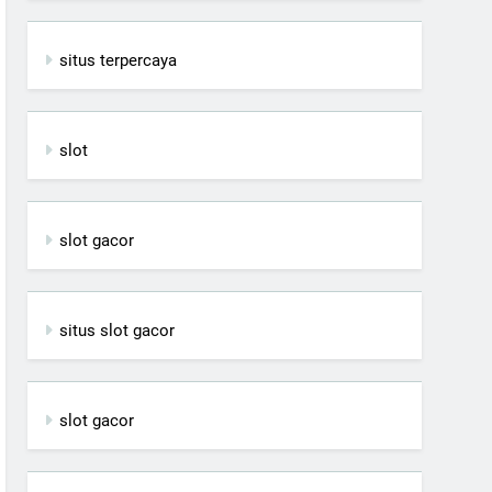
situs terpercaya
slot
slot gacor
situs slot gacor
slot gacor