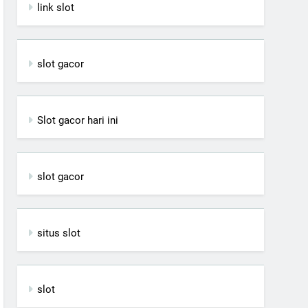
link slot
slot gacor
Slot gacor hari ini
slot gacor
situs slot
slot