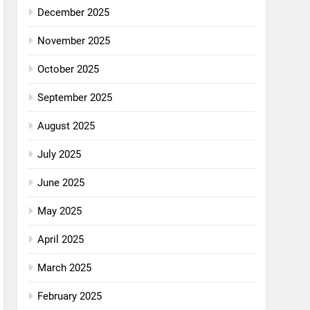
December 2025
November 2025
October 2025
September 2025
August 2025
July 2025
June 2025
May 2025
April 2025
March 2025
February 2025