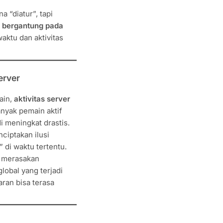
 “diatur”, tapi
 bergantung pada
aktu dan aktivitas
erver
ain,
aktivitas server
nyak pemain aktif
i meningkat drastis.
ciptakan ilusi
” di waktu tertentu.
n merasakan
lobal yang terjadi
aran bisa terasa