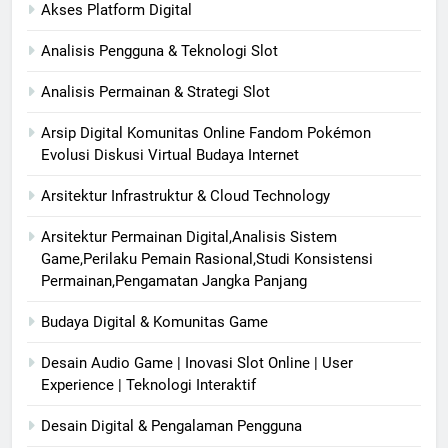
Akses Platform Digital
Analisis Pengguna & Teknologi Slot
Analisis Permainan & Strategi Slot
Arsip Digital Komunitas Online Fandom Pokémon
Evolusi Diskusi Virtual Budaya Internet
Arsitektur Infrastruktur & Cloud Technology
Arsitektur Permainan Digital,Analisis Sistem
Game,Perilaku Pemain Rasional,Studi Konsistensi
Permainan,Pengamatan Jangka Panjang
Budaya Digital & Komunitas Game
Desain Audio Game | Inovasi Slot Online | User
Experience | Teknologi Interaktif
Desain Digital & Pengalaman Pengguna