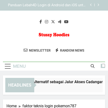
Skip
Daftar Edwinslot Terbaru dengan Tampilan yang
to
Lebih Responsif untuk Pengguna Baru
content
Daftar Lebah4D Terbaru dengan Tampilan yang
Mudah Diakses untuk Pengguna Baru
EDWINSLOT Link Alternatif sebagai Jalur Akses
Cadangan yang Lebih Praktis
Panduan Lebah4D Login di Android dan iOS untuk
Akses Mobile yang Aman dan Praktis
Stussy Hoodies
Tampil Gaya Dengan Koleksi Hoodie
Daftar Edwinslot Terbaru dengan Tampilan yang
NEWSLETTER
RANDOM NEWS
Lebih Responsif untuk Pengguna Baru
Dari Stussy Hoodies. Desain Keren Yang
Daftar Lebah4D Terbaru dengan Tampilan yang
Sesuai Dengan Gaya Anda.
Mudah Diakses untuk Pengguna Baru
MENU
WINSLOT Link Alternatif sebagai Jalur Akses Cadangan yang L
HEADLINES
onth Ago
Home
faktor teknis login pokemon787