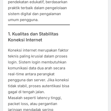
pendekatan edukatif, berdasarkan
praktik terbaik dalam pengelolaan
sistem digital dan pengalaman
umum pengguna.
1. Kualitas dan Stabilitas
Koneksi Internet
Koneksi internet merupakan faktor
teknis paling krusial dalam proses
login. Sistem login membutuhkan
komunikasi data dua arah secara
real-time antara perangkat
pengguna dan server. Jika koneksi
tidak stabil, proses autentikasi bisa
gagal di tengah jalan.
Masalah seperti latency tinggi,
packet loss, atau pergantian
jaringan mendadak sering