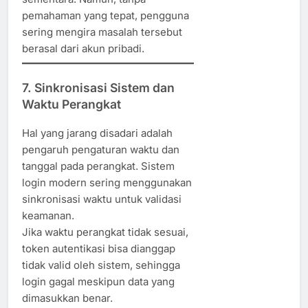
pemahaman yang tepat, pengguna
sering mengira masalah tersebut
berasal dari akun pribadi.
7. Sinkronisasi Sistem dan
Waktu Perangkat
Hal yang jarang disadari adalah
pengaruh pengaturan waktu dan
tanggal pada perangkat. Sistem
login modern sering menggunakan
sinkronisasi waktu untuk validasi
keamanan.
Jika waktu perangkat tidak sesuai,
token autentikasi bisa dianggap
tidak valid oleh sistem, sehingga
login gagal meskipun data yang
dimasukkan benar.