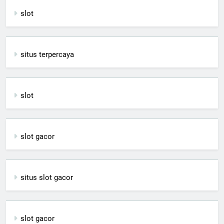
slot
situs terpercaya
slot
slot gacor
situs slot gacor
slot gacor