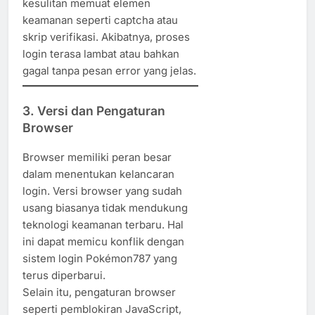
kesulitan memuat elemen
keamanan seperti captcha atau
skrip verifikasi. Akibatnya, proses
login terasa lambat atau bahkan
gagal tanpa pesan error yang jelas.
3. Versi dan Pengaturan
Browser
Browser memiliki peran besar
dalam menentukan kelancaran
login. Versi browser yang sudah
usang biasanya tidak mendukung
teknologi keamanan terbaru. Hal
ini dapat memicu konflik dengan
sistem login Pokémon787 yang
terus diperbarui.
Selain itu, pengaturan browser
seperti pemblokiran JavaScript,