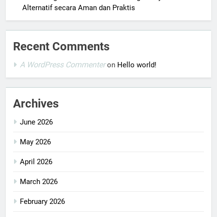
Alternatif secara Aman dan Praktis
Recent Comments
A WordPress Commenter
on
Hello world!
Archives
June 2026
May 2026
April 2026
March 2026
February 2026