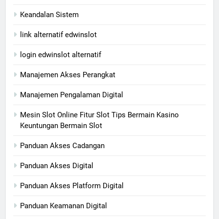
Keandalan Sistem
link alternatif edwinslot
login edwinslot alternatif
Manajemen Akses Perangkat
Manajemen Pengalaman Digital
Mesin Slot Online Fitur Slot Tips Bermain Kasino
Keuntungan Bermain Slot
Panduan Akses Cadangan
Panduan Akses Digital
Panduan Akses Platform Digital
Panduan Keamanan Digital