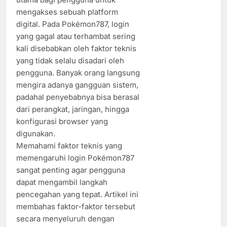
mengakses sebuah platform
digital. Pada Pokémon787, login
yang gagal atau terhambat sering
kali disebabkan oleh faktor teknis
yang tidak selalu disadari oleh
pengguna. Banyak orang langsung
mengira adanya gangguan sistem,
padahal penyebabnya bisa berasal
dari perangkat, jaringan, hingga
konfigurasi browser yang
digunakan.
Memahami faktor teknis yang
memengaruhi login Pokémon787
sangat penting agar pengguna
dapat mengambil langkah
pencegahan yang tepat. Artikel ini
membahas faktor-faktor tersebut
secara menyeluruh dengan