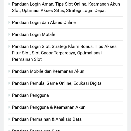
Panduan Login Aman, Tips Slot Online, Keamanan Akun
Slot, Optimasi Akses Situs, Strategi Login Cepat
Panduan Login dan Akses Online
Panduan Login Mobile
Panduan Login Slot, Strategi Klaim Bonus, Tips Akses
Fitur Slot, Slot Gacor Terpercaya, Optimalisasi
Permainan Slot
Panduan Mobile dan Keamanan Akun
Panduan Pemula, Game Online, Edukasi Digital
Panduan Pengguna
Panduan Pengguna & Keamanan Akun
Panduan Permainan & Analisis Data