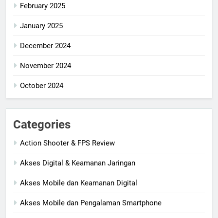
February 2025
January 2025
December 2024
November 2024
October 2024
Categories
Action Shooter & FPS Review
Akses Digital & Keamanan Jaringan
Akses Mobile dan Keamanan Digital
Akses Mobile dan Pengalaman Smartphone