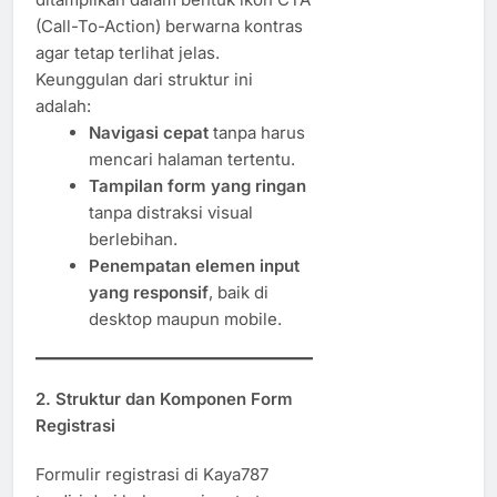
(Call-To-Action) berwarna kontras
agar tetap terlihat jelas.
Keunggulan dari struktur ini
adalah:
Navigasi cepat
tanpa harus
mencari halaman tertentu.
Tampilan form yang ringan
tanpa distraksi visual
berlebihan.
Penempatan elemen input
yang responsif
, baik di
desktop maupun mobile.
2.
Struktur dan Komponen Form
Registrasi
Formulir registrasi di Kaya787