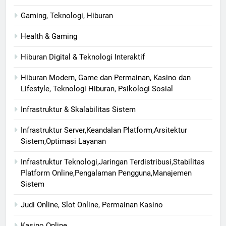
Gaming, Teknologi, Hiburan
Health & Gaming
Hiburan Digital & Teknologi Interaktif
Hiburan Modern, Game dan Permainan, Kasino dan
Lifestyle, Teknologi Hiburan, Psikologi Sosial
Infrastruktur & Skalabilitas Sistem
Infrastruktur Server,Keandalan Platform,Arsitektur
Sistem,Optimasi Layanan
Infrastruktur Teknologi,Jaringan Terdistribusi,Stabilitas
Platform Online,Pengalaman Pengguna,Manajemen
Sistem
Judi Online, Slot Online, Permainan Kasino
Kasino Online