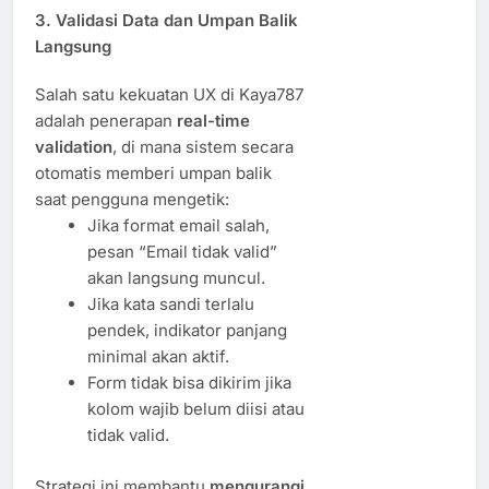
3.
Validasi Data dan Umpan Balik
Langsung
Salah satu kekuatan UX di Kaya787
adalah penerapan
real-time
validation
, di mana sistem secara
otomatis memberi umpan balik
saat pengguna mengetik:
Jika format email salah,
pesan “Email tidak valid”
akan langsung muncul.
Jika kata sandi terlalu
pendek, indikator panjang
minimal akan aktif.
Form tidak bisa dikirim jika
kolom wajib belum diisi atau
tidak valid.
Strategi ini membantu
mengurangi