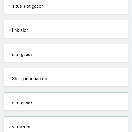
situs slot gacor
link slot
slot gacor
Slot gacor hari ini
slot gacor
situs slot