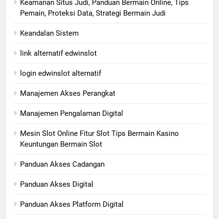
Keamanan Situs Judi, Panduan Bermain Online, Tips
Pemain, Proteksi Data, Strategi Bermain Judi
Keandalan Sistem
link alternatif edwinslot
login edwinslot alternatif
Manajemen Akses Perangkat
Manajemen Pengalaman Digital
Mesin Slot Online Fitur Slot Tips Bermain Kasino
Keuntungan Bermain Slot
Panduan Akses Cadangan
Panduan Akses Digital
Panduan Akses Platform Digital