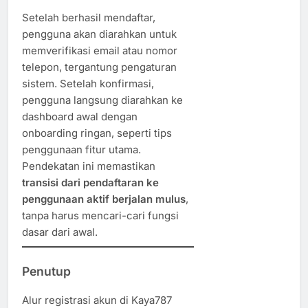
Setelah berhasil mendaftar,
pengguna akan diarahkan untuk
memverifikasi email atau nomor
telepon, tergantung pengaturan
sistem. Setelah konfirmasi,
pengguna langsung diarahkan ke
dashboard awal dengan
onboarding ringan, seperti tips
penggunaan fitur utama.
Pendekatan ini memastikan
transisi dari pendaftaran ke
penggunaan aktif berjalan mulus
,
tanpa harus mencari-cari fungsi
dasar dari awal.
Penutup
Alur registrasi akun di Kaya787