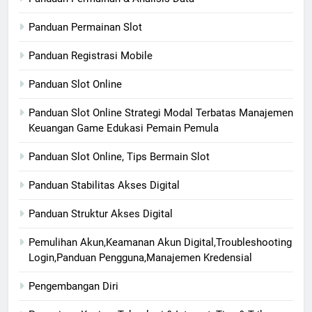
Panduan Permainan Slot
Panduan Registrasi Mobile
Panduan Slot Online
Panduan Slot Online Strategi Modal Terbatas Manajemen
Keuangan Game Edukasi Pemain Pemula
Panduan Slot Online, Tips Bermain Slot
Panduan Stabilitas Akses Digital
Panduan Struktur Akses Digital
Pemulihan Akun,Keamanan Akun Digital,Troubleshooting
Login,Panduan Pengguna,Manajemen Kredensial
Pengembangan Diri