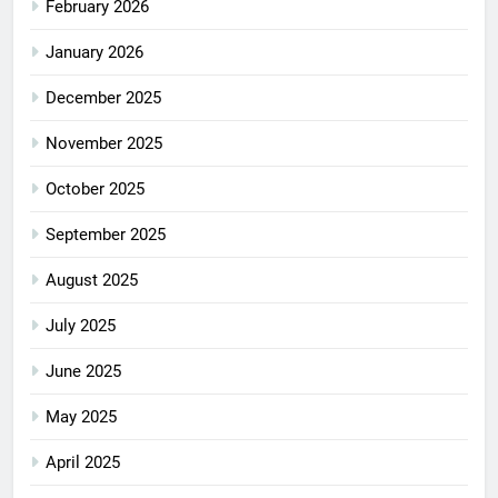
February 2026
January 2026
December 2025
November 2025
October 2025
September 2025
August 2025
July 2025
June 2025
May 2025
April 2025