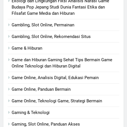
Ekologi dan Lingkungan Fiksi Analisis Narasi Game
Budaya Pop Jepang Studi Dunia Fantasi Etika dan
Filsafat Game Media dan Hiburan
Gambling, Slot Online, Permainan
Gambling, Slot Online, Rekomendasi Situs
Game & Hiburan
Game dan Hiburan Gaming Sehat Tips Bermain Game
Online Teknologi dan Hiburan Digital
Game Online, Analisis Digital, Edukasi Pemain
Game Online, Panduan Bermain
Game Online, Teknologi Game, Strategi Bermain
Gaming & Teknologi
Gaming, Slot Online, Panduan Akses