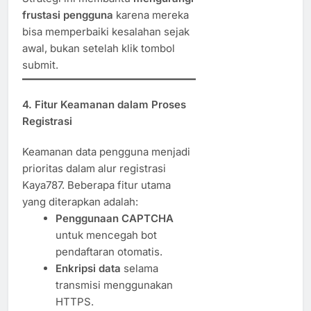
frustasi pengguna
karena mereka
bisa memperbaiki kesalahan sejak
awal, bukan setelah klik tombol
submit.
4.
Fitur Keamanan dalam Proses
Registrasi
Keamanan data pengguna menjadi
prioritas dalam alur registrasi
Kaya787. Beberapa fitur utama
yang diterapkan adalah:
Penggunaan CAPTCHA
untuk mencegah bot
pendaftaran otomatis.
Enkripsi data
selama
transmisi menggunakan
HTTPS.