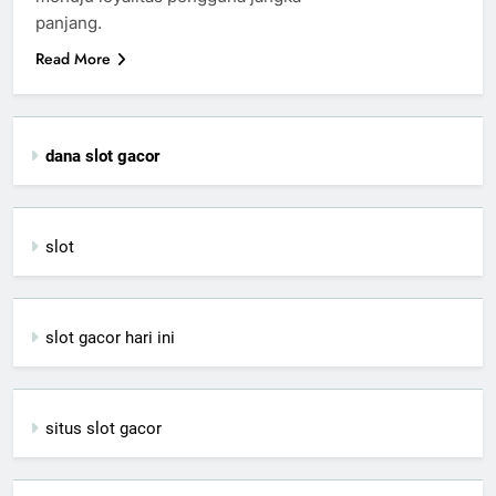
panjang.
Read More
dana slot gacor
slot
slot gacor hari ini
situs slot gacor