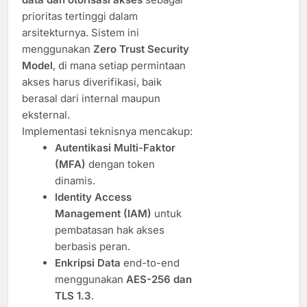
prioritas tertinggi dalam
arsitekturnya. Sistem ini
menggunakan
Zero Trust Security
Model
, di mana setiap permintaan
akses harus diverifikasi, baik
berasal dari internal maupun
eksternal.
Implementasi teknisnya mencakup:
Autentikasi Multi-Faktor
(MFA)
dengan token
dinamis.
Identity Access
Management (IAM)
untuk
pembatasan hak akses
berbasis peran.
Enkripsi Data
end-to-end
menggunakan
AES-256 dan
TLS 1.3
.