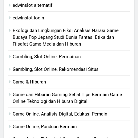
edwinslot alternatif
edwinslot login
Ekologi dan Lingkungan Fiksi Analisis Narasi Game
Budaya Pop Jepang Studi Dunia Fantasi Etika dan
Filsafat Game Media dan Hiburan
Gambling, Slot Online, Permainan
Gambling, Slot Online, Rekomendasi Situs
Game & Hiburan
Game dan Hiburan Gaming Sehat Tips Bermain Game
Online Teknologi dan Hiburan Digital
Game Online, Analisis Digital, Edukasi Pemain
Game Online, Panduan Bermain