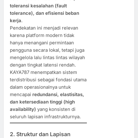
toleransi kesalahan (fault
tolerance), dan efisiensi beban
kerja
.
Pendekatan ini menjadi relevan
karena platform modern tidak
hanya menangani permintaan
pengguna secara lokal, tetapi juga
mengelola lalu lintas lintas wilayah
dengan tingkat latensi rendah.
KAYA787 menempatkan sistem
terdistribusi sebagai fondasi utama
dalam operasionalnya untuk
mencapai
redundansi, elastisitas,
dan ketersediaan tinggi (high
availability)
yang konsisten di
seluruh lapisan infrastrukturnya.
2. Struktur dan Lapisan