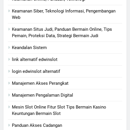
Keamanan Siber, Teknologi Informasi, Pengembangan
Web
Keamanan Situs Judi, Panduan Bermain Online, Tips
Pemain, Proteksi Data, Strategi Bermain Judi
Keandalan Sistem
link alternatif edwinslot
login edwinslot alternatif
Manajemen Akses Perangkat
Manajemen Pengalaman Digital
Mesin Slot Online Fitur Slot Tips Bermain Kasino
Keuntungan Bermain Slot
Panduan Akses Cadangan