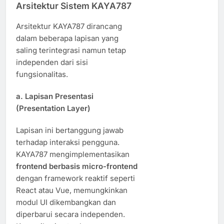
Arsitektur Sistem KAYA787
Arsitektur KAYA787 dirancang
dalam beberapa lapisan yang
saling terintegrasi namun tetap
independen dari sisi
fungsionalitas.
a. Lapisan Presentasi
(Presentation Layer)
Lapisan ini bertanggung jawab
terhadap interaksi pengguna.
KAYA787 mengimplementasikan
frontend berbasis micro-frontend
dengan framework reaktif seperti
React atau Vue, memungkinkan
modul UI dikembangkan dan
diperbarui secara independen.