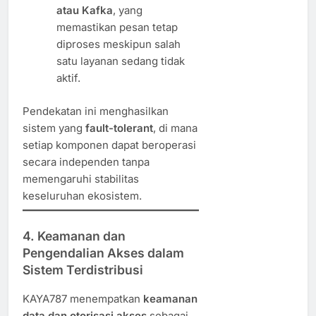
atau Kafka
, yang
memastikan pesan tetap
diproses meskipun salah
satu layanan sedang tidak
aktif.
Pendekatan ini menghasilkan
sistem yang
fault-tolerant
, di mana
setiap komponen dapat beroperasi
secara independen tanpa
memengaruhi stabilitas
keseluruhan ekosistem.
4. Keamanan dan
Pengendalian Akses dalam
Sistem Terdistribusi
KAYA787 menempatkan
keamanan
data dan otorisasi akses
sebagai