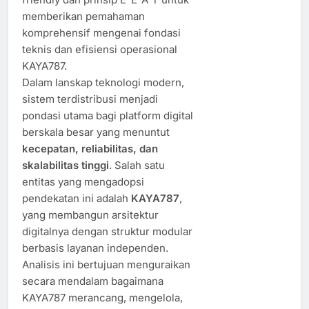
memberikan pemahaman
komprehensif mengenai fondasi
teknis dan efisiensi operasional
KAYA787.
Dalam lanskap teknologi modern,
sistem terdistribusi menjadi
pondasi utama bagi platform digital
berskala besar yang menuntut
kecepatan, reliabilitas, dan
skalabilitas tinggi
. Salah satu
entitas yang mengadopsi
pendekatan ini adalah
KAYA787
,
yang membangun arsitektur
digitalnya dengan struktur modular
berbasis layanan independen.
Analisis ini bertujuan menguraikan
secara mendalam bagaimana
KAYA787 merancang, mengelola,