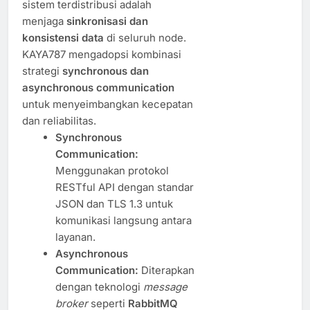
sistem terdistribusi adalah
menjaga
sinkronisasi dan
konsistensi data
di seluruh node.
KAYA787 mengadopsi kombinasi
strategi
synchronous dan
asynchronous communication
untuk menyeimbangkan kecepatan
dan reliabilitas.
Synchronous
Communication:
Menggunakan protokol
RESTful API dengan standar
JSON dan TLS 1.3 untuk
komunikasi langsung antara
layanan.
Asynchronous
Communication:
Diterapkan
dengan teknologi
message
broker
seperti
RabbitMQ