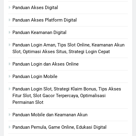
Panduan Akses Digital
Panduan Akses Platform Digital
Panduan Keamanan Digital
Panduan Login Aman, Tips Slot Online, Keamanan Akun
Slot, Optimasi Akses Situs, Strategi Login Cepat
Panduan Login dan Akses Online
Panduan Login Mobile
Panduan Login Slot, Strategi Klaim Bonus, Tips Akses
Fitur Slot, Slot Gacor Terpercaya, Optimalisasi
Permainan Slot
Panduan Mobile dan Keamanan Akun
Panduan Pemula, Game Online, Edukasi Digital