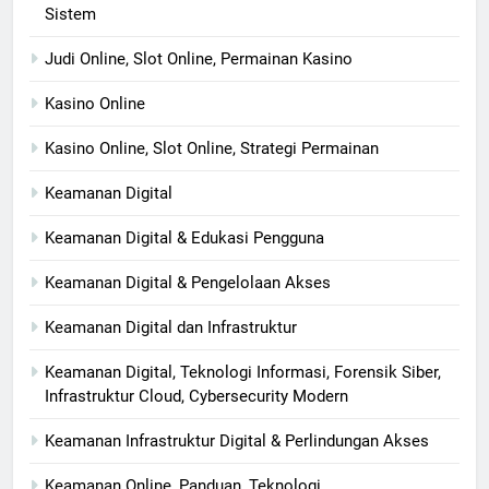
Sistem
Judi Online, Slot Online, Permainan Kasino
Kasino Online
Kasino Online, Slot Online, Strategi Permainan
Keamanan Digital
Keamanan Digital & Edukasi Pengguna
Keamanan Digital & Pengelolaan Akses
Keamanan Digital dan Infrastruktur
Keamanan Digital, Teknologi Informasi, Forensik Siber,
Infrastruktur Cloud, Cybersecurity Modern
Keamanan Infrastruktur Digital & Perlindungan Akses
Keamanan Online, Panduan, Teknologi