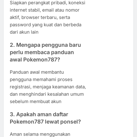
Siapkan perangkat pribadi, koneksi
internet stabil, email atau nomor
aktif, browser terbaru, serta
password yang kuat dan berbeda
dari akun lain
2. Mengapa pengguna baru
perlu membaca panduan
awal Pokemon787?
Panduan awal membantu
pengguna memahami proses
registrasi, menjaga keamanan data,
dan menghindari kesalahan umum
sebelum membuat akun
3. Apakah aman daftar
Pokemon787 lewat ponsel?
Aman selama menggunakan