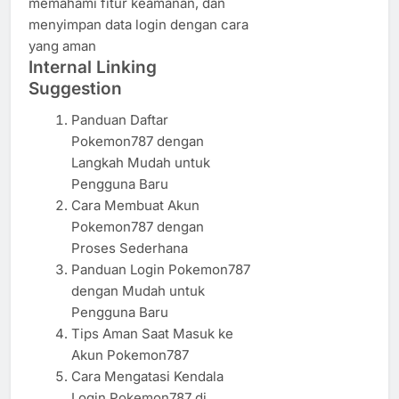
memahami fitur keamanan, dan
menyimpan data login dengan cara
yang aman
Internal Linking
Suggestion
Panduan Daftar
Pokemon787 dengan
Langkah Mudah untuk
Pengguna Baru
Cara Membuat Akun
Pokemon787 dengan
Proses Sederhana
Panduan Login Pokemon787
dengan Mudah untuk
Pengguna Baru
Tips Aman Saat Masuk ke
Akun Pokemon787
Cara Mengatasi Kendala
Login Pokemon787 di