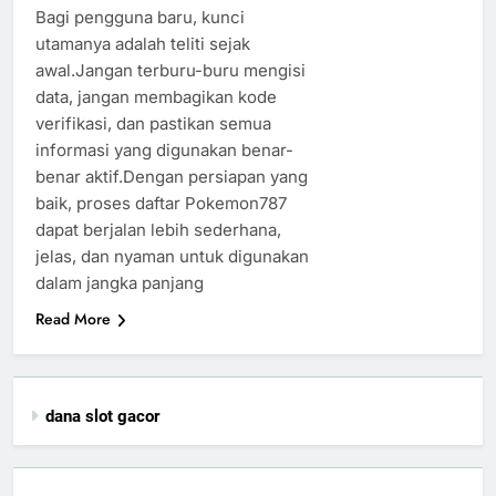
Bagi pengguna baru, kunci
utamanya adalah teliti sejak
awal.Jangan terburu-buru mengisi
data, jangan membagikan kode
verifikasi, dan pastikan semua
informasi yang digunakan benar-
benar aktif.Dengan persiapan yang
baik, proses daftar Pokemon787
dapat berjalan lebih sederhana,
jelas, dan nyaman untuk digunakan
dalam jangka panjang
Read More
dana slot gacor