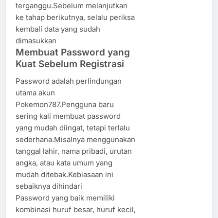
terganggu.Sebelum melanjutkan
ke tahap berikutnya, selalu periksa
kembali data yang sudah
dimasukkan
Membuat Password yang
Kuat Sebelum Registrasi
Password adalah perlindungan
utama akun
Pokemon787.Pengguna baru
sering kali membuat password
yang mudah diingat, tetapi terlalu
sederhana.Misalnya menggunakan
tanggal lahir, nama pribadi, urutan
angka, atau kata umum yang
mudah ditebak.Kebiasaan ini
sebaiknya dihindari
Password yang baik memiliki
kombinasi huruf besar, huruf kecil,