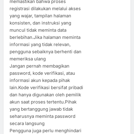
memastikan bahwa proses
registrasi dilakukan melalui akses
yang wajar, tampilan halaman
konsisten, dan instruksi yang
muncul tidak meminta data
berlebihan.Jika halaman meminta
informasi yang tidak relevan,
pengguna sebaiknya berhenti dan
memeriksa ulang
Jangan pernah membagikan
password, kode verifikasi, atau
informasi akun kepada pihak
lain.Kode verifikasi bersifat pribadi
dan hanya digunakan oleh pemilik
akun saat proses tertentu.Pihak
yang bertanggung jawab tidak
seharusnya meminta password
secara langsung
Pengguna juga perlu menghindari