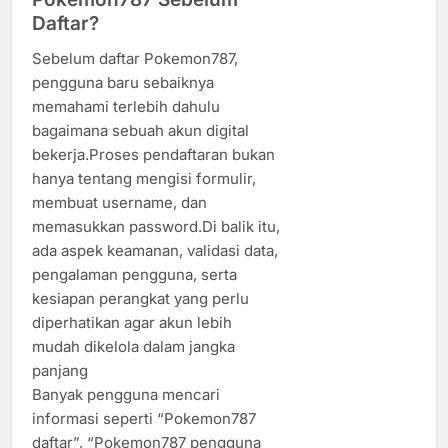
Daftar?
Sebelum daftar Pokemon787,
pengguna baru sebaiknya
memahami terlebih dahulu
bagaimana sebuah akun digital
bekerja.Proses pendaftaran bukan
hanya tentang mengisi formulir,
membuat username, dan
memasukkan password.Di balik itu,
ada aspek keamanan, validasi data,
pengalaman pengguna, serta
kesiapan perangkat yang perlu
diperhatikan agar akun lebih
mudah dikelola dalam jangka
panjang
Banyak pengguna mencari
informasi seperti “Pokemon787
daftar”, “Pokemon787 pengguna