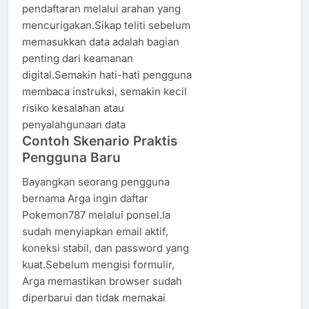
pendaftaran melalui arahan yang
mencurigakan.Sikap teliti sebelum
memasukkan data adalah bagian
penting dari keamanan
digital.Semakin hati-hati pengguna
membaca instruksi, semakin kecil
risiko kesalahan atau
penyalahgunaan data
Contoh Skenario Praktis
Pengguna Baru
Bayangkan seorang pengguna
bernama Arga ingin daftar
Pokemon787 melalui ponsel.Ia
sudah menyiapkan email aktif,
koneksi stabil, dan password yang
kuat.Sebelum mengisi formulir,
Arga memastikan browser sudah
diperbarui dan tidak memakai