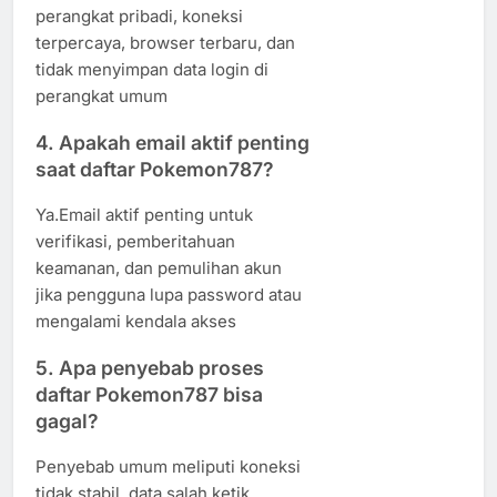
perangkat pribadi, koneksi
terpercaya, browser terbaru, dan
tidak menyimpan data login di
perangkat umum
4. Apakah email aktif penting
saat daftar Pokemon787?
Ya.Email aktif penting untuk
verifikasi, pemberitahuan
keamanan, dan pemulihan akun
jika pengguna lupa password atau
mengalami kendala akses
5. Apa penyebab proses
daftar Pokemon787 bisa
gagal?
Penyebab umum meliputi koneksi
tidak stabil, data salah ketik,