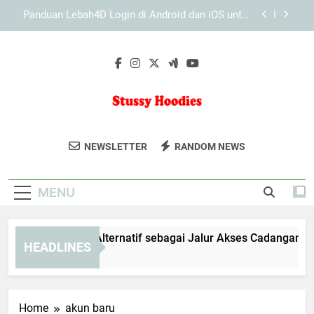
Skip
Daftar Edwinslot Terbaru dengan Tampilan yang
to
Lebih Responsif untuk Pengguna Baru
content
Daftar Lebah4D Terbaru dengan Tampilan yang
Mudah Diakses untuk Pengguna Baru
EDWINSLOT Link Alternatif sebagai Jalur Akses
Cadangan yang Lebih Praktis
Panduan Lebah4D Login di Android dan iOS untuk
Akses Mobile yang Aman dan Praktis
Stussy Hoodies
Tampil Gaya Dengan Koleksi Hoodie
Daftar Edwinslot Terbaru dengan Tampilan yang
NEWSLETTER
RANDOM NEWS
Lebih Responsif untuk Pengguna Baru
Dari Stussy Hoodies. Desain Keren Yang
Daftar Lebah4D Terbaru dengan Tampilan yang
Sesuai Dengan Gaya Anda.
Mudah Diakses untuk Pengguna Baru
MENU
WINSLOT Link Alternatif sebagai Jalur Akses Cadangan yang L
HEADLINES
onth Ago
Home
akun baru