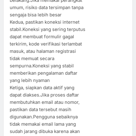
belakang.Jika memakai perangkat
umum, risiko data tersimpan tanpa
sengaja bisa lebih besar
Kedua, pastikan koneksi internet
stabil.Koneksi yang sering terputus
dapat membuat formulir gagal
terkirim, kode verifikasi terlambat
masuk, atau halaman registrasi
tidak memuat secara
sempurna.Koneksi yang stabil
memberikan pengalaman daftar
yang lebih nyaman
Ketiga, siapkan data aktif yang
dapat diakses.Jika proses daftar
membutuhkan email atau nomor,
pastikan data tersebut masih
digunakan.Pengguna sebaiknya
tidak memakai email lama yang
sudah jarang dibuka karena akan