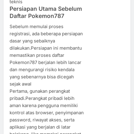
teknis
Persiapan Utama Sebelum
Daftar Pokemon787
Sebelum memulai proses
registrasi, ada beberapa persiapan
dasar yang sebaiknya
dilakukan.Persiapan ini membantu
memastikan proses daftar
Pokemon787 berjalan lebih lancar
dan mengurangi risiko kendala
yang sebenarnya bisa dicegah
sejak awal
Pertama, gunakan perangkat
pribadi.Perangkat pribadi lebih
aman karena pengguna memiliki
kontrol atas browser, penyimpanan
password, riwayat akses, serta
aplikasi yang berjalan di latar