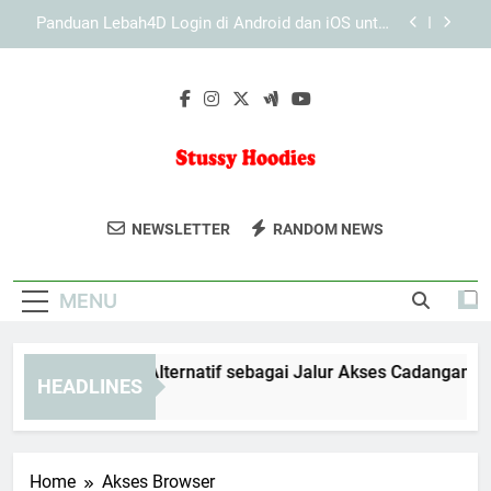
Skip
Daftar Edwinslot Terbaru dengan Tampilan yang
to
Lebih Responsif untuk Pengguna Baru
content
Daftar Lebah4D Terbaru dengan Tampilan yang
Mudah Diakses untuk Pengguna Baru
EDWINSLOT Link Alternatif sebagai Jalur Akses
Cadangan yang Lebih Praktis
Panduan Lebah4D Login di Android dan iOS untuk
Akses Mobile yang Aman dan Praktis
Stussy Hoodies
Tampil Gaya Dengan Koleksi Hoodie
Daftar Edwinslot Terbaru dengan Tampilan yang
NEWSLETTER
RANDOM NEWS
Lebih Responsif untuk Pengguna Baru
Dari Stussy Hoodies. Desain Keren Yang
Daftar Lebah4D Terbaru dengan Tampilan yang
Sesuai Dengan Gaya Anda.
Mudah Diakses untuk Pengguna Baru
MENU
DWINSLOT Link Alternatif sebagai Jalur Akses Cadangan yang 
HEADLINES
Month Ago
Home
Akses Browser