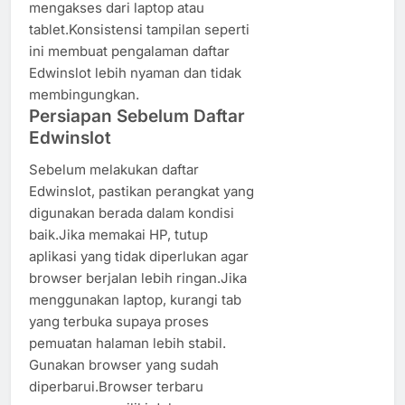
mengakses dari laptop atau
tablet.Konsistensi tampilan seperti
ini membuat pengalaman daftar
Edwinslot lebih nyaman dan tidak
membingungkan.
Persiapan Sebelum Daftar
Edwinslot
Sebelum melakukan daftar
Edwinslot, pastikan perangkat yang
digunakan berada dalam kondisi
baik.Jika memakai HP, tutup
aplikasi yang tidak diperlukan agar
browser berjalan lebih ringan.Jika
menggunakan laptop, kurangi tab
yang terbuka supaya proses
pemuatan halaman lebih stabil.
Gunakan browser yang sudah
diperbarui.Browser terbaru