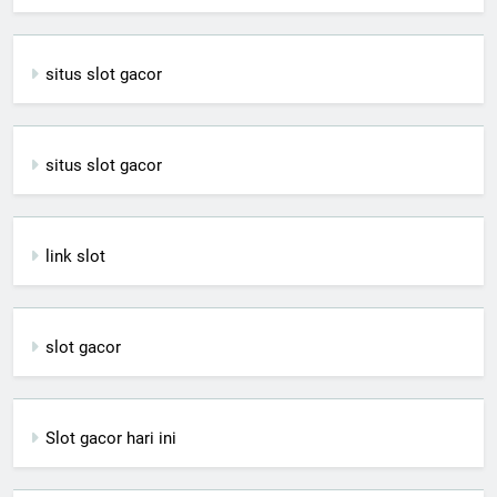
situs slot gacor
situs slot gacor
link slot
slot gacor
Slot gacor hari ini