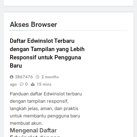
Akses Browser
Daftar Edwinslot Terbaru
dengan Tampilan yang Lebih
Responsif untuk Pengguna
Baru
2867476
2 months
ago
0
15 mins
Panduan daftar Edwinslot terbaru
dengan tampilan responsif,
langkah jelas, aman, dan praktis
untuk membantu pengguna baru
membuat akun.
Mengenal Daftar