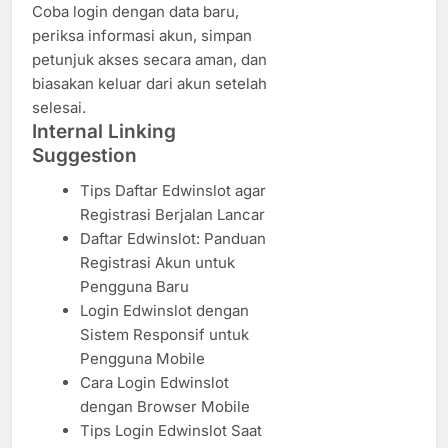
Coba login dengan data baru,
periksa informasi akun, simpan
petunjuk akses secara aman, dan
biasakan keluar dari akun setelah
selesai.
Internal Linking
Suggestion
Tips Daftar Edwinslot agar
Registrasi Berjalan Lancar
Daftar Edwinslot: Panduan
Registrasi Akun untuk
Pengguna Baru
Login Edwinslot dengan
Sistem Responsif untuk
Pengguna Mobile
Cara Login Edwinslot
dengan Browser Mobile
Tips Login Edwinslot Saat