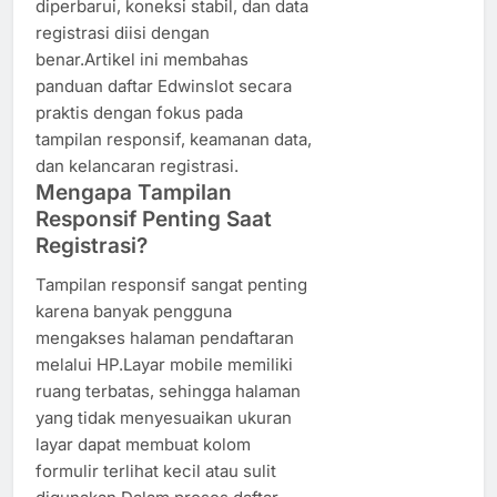
diperbarui, koneksi stabil, dan data
registrasi diisi dengan
benar.Artikel ini membahas
panduan daftar Edwinslot secara
praktis dengan fokus pada
tampilan responsif, keamanan data,
dan kelancaran registrasi.
Mengapa Tampilan
Responsif Penting Saat
Registrasi?
Tampilan responsif sangat penting
karena banyak pengguna
mengakses halaman pendaftaran
melalui HP.Layar mobile memiliki
ruang terbatas, sehingga halaman
yang tidak menyesuaikan ukuran
layar dapat membuat kolom
formulir terlihat kecil atau sulit