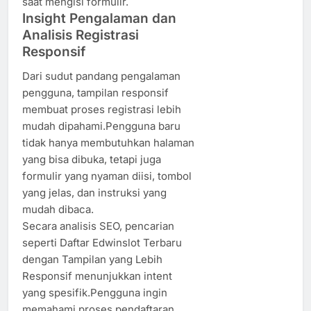
saat mengisi formulir.
Insight Pengalaman dan
Analisis Registrasi
Responsif
Dari sudut pandang pengalaman
pengguna, tampilan responsif
membuat proses registrasi lebih
mudah dipahami.Pengguna baru
tidak hanya membutuhkan halaman
yang bisa dibuka, tetapi juga
formulir yang nyaman diisi, tombol
yang jelas, dan instruksi yang
mudah dibaca.
Secara analisis SEO, pencarian
seperti Daftar Edwinslot Terbaru
dengan Tampilan yang Lebih
Responsif menunjukkan intent
yang spesifik.Pengguna ingin
memahami proses pendaftaran