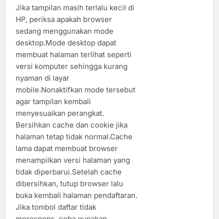
Jika tampilan masih terlalu kecil di
HP, periksa apakah browser
sedang menggunakan mode
desktop.Mode desktop dapat
membuat halaman terlihat seperti
versi komputer sehingga kurang
nyaman di layar
mobile.Nonaktifkan mode tersebut
agar tampilan kembali
menyesuaikan perangkat.
Bersihkan cache dan cookie jika
halaman tetap tidak normal.Cache
lama dapat membuat browser
menampilkan versi halaman yang
tidak diperbarui.Setelah cache
dibersihkan, tutup browser lalu
buka kembali halaman pendaftaran.
Jika tombol daftar tidak
merespons, coba gunakan