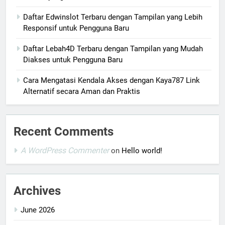
Daftar Edwinslot Terbaru dengan Tampilan yang Lebih
Responsif untuk Pengguna Baru
Daftar Lebah4D Terbaru dengan Tampilan yang Mudah
Diakses untuk Pengguna Baru
Cara Mengatasi Kendala Akses dengan Kaya787 Link
Alternatif secara Aman dan Praktis
Recent Comments
A WordPress Commenter
on
Hello world!
Archives
June 2026