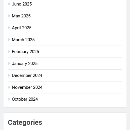
June 2025
May 2025
April 2025
March 2025
February 2025
January 2025
December 2024
November 2024
October 2024
Categories