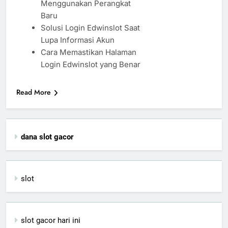
Menggunakan Perangkat
Baru
Solusi Login Edwinslot Saat
Lupa Informasi Akun
Cara Memastikan Halaman
Login Edwinslot yang Benar
Read More
dana slot gacor
slot
slot gacor hari ini