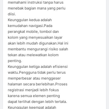
memahami instruksi tanpa harus
menebak bagian mana yang perlu
diisi.
Keunggulan kedua adalah
kemudahan navigasi.Pada
perangkat mobile, tombol dan
kolom yang menyesuaikan layar
akan lebih mudah digunakan.Hal ini
membantu mengurangi risiko salah
tekan atau melewatkan kolom
penting.
Keunggulan ketiga adalah efisiensi
waktu.Pengguna tidak perlu terus
memperbesar atau menggeser
halaman secara berlebihan.Proses
registrasi menjadi lebih fokus
karena semua elemen penting
dapat terlihat dengan lebih tertata.
Keunggulan keempat adalah