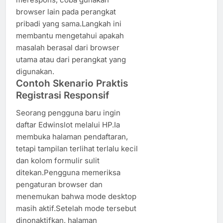
browser lain pada perangkat
pribadi yang sama.Langkah ini
membantu mengetahui apakah
masalah berasal dari browser
utama atau dari perangkat yang
digunakan.
Contoh Skenario Praktis
Registrasi Responsif
Seorang pengguna baru ingin
daftar Edwinslot melalui HP.Ia
membuka halaman pendaftaran,
tetapi tampilan terlihat terlalu kecil
dan kolom formulir sulit
ditekan.Pengguna memeriksa
pengaturan browser dan
menemukan bahwa mode desktop
masih aktif.Setelah mode tersebut
dinonaktifkan, halaman