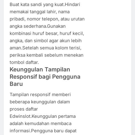
Buat kata sandi yang kuat.Hindari
memakai tanggal lahir, nama
pribadi, nomor telepon, atau urutan
angka sederhana.Gunakan
kombinasi huruf besar, huruf kecil,
angka, dan simbol agar akun lebih
aman.Setelah semua kolom terisi,
periksa kembali sebelum menekan
tombol daftar.
Keunggulan Tampilan
Responsif bagi Pengguna
Baru
Tampilan responsif memberi
beberapa keunggulan dalam
proses daftar
Edwinslot.Keunggulan pertama
adalah kemudahan membaca
informasi.Pengguna baru dapat