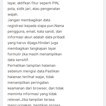
layar, aktifkan fitur seperti PIN,
pola, sidik jari, atau pengenalan
wajah.
Jangan membagikan data
registrasi kepada siapa pun.Nama
pengguna, email, kata sandi, dan
informasi akun adalah data pribadi
yang harus dijaga.Hindari juga
membagikan tangkapan layar
formulir jika masih menampilkan
data sensitif.
Perhatikan tampilan halaman
sebelum mengisi data.Pastikan
halaman terlihat wajar, tidak
menampilkan peringatan
keamanan dari browser, dan tidak
meminta informasi yang tidak
relevan.Jika tampilan terasa
mencurigakan, hentikan proses