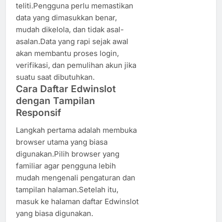
teliti.Pengguna perlu memastikan
data yang dimasukkan benar,
mudah dikelola, dan tidak asal-
asalan.Data yang rapi sejak awal
akan membantu proses login,
verifikasi, dan pemulihan akun jika
suatu saat dibutuhkan.
Cara Daftar Edwinslot
dengan Tampilan
Responsif
Langkah pertama adalah membuka
browser utama yang biasa
digunakan.Pilih browser yang
familiar agar pengguna lebih
mudah mengenali pengaturan dan
tampilan halaman.Setelah itu,
masuk ke halaman daftar Edwinslot
yang biasa digunakan.