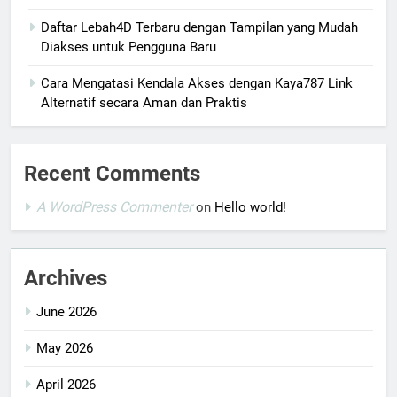
Daftar Lebah4D Terbaru dengan Tampilan yang Mudah
Diakses untuk Pengguna Baru
Cara Mengatasi Kendala Akses dengan Kaya787 Link
Alternatif secara Aman dan Praktis
Recent Comments
A WordPress Commenter
on
Hello world!
Archives
June 2026
May 2026
April 2026