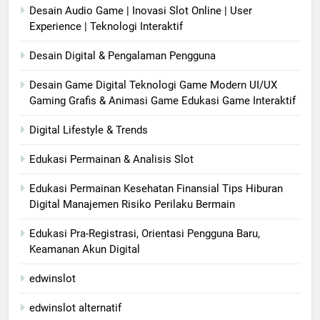
Desain Audio Game | Inovasi Slot Online | User
Experience | Teknologi Interaktif
Desain Digital & Pengalaman Pengguna
Desain Game Digital Teknologi Game Modern UI/UX
Gaming Grafis & Animasi Game Edukasi Game Interaktif
Digital Lifestyle & Trends
Edukasi Permainan & Analisis Slot
Edukasi Permainan Kesehatan Finansial Tips Hiburan
Digital Manajemen Risiko Perilaku Bermain
Edukasi Pra-Registrasi, Orientasi Pengguna Baru,
Keamanan Akun Digital
edwinslot
edwinslot alternatif