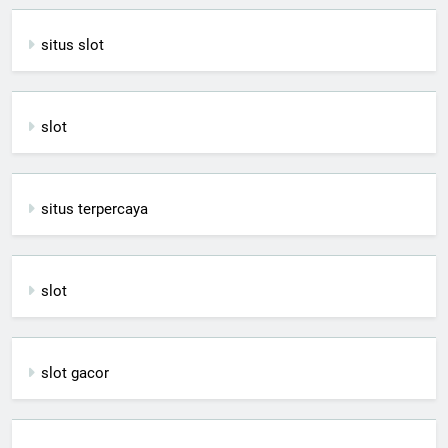
situs slot
slot
situs terpercaya
slot
slot gacor