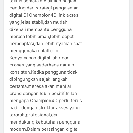
teknis semata,melainkan bagian
penting dari strategi pengalaman
digital.Di Champion4D,link akses
yang jelas,stabil,dan mudah
dikenali membantu pengguna
merasa lebih aman,lebih cepat
beradaptasi,dan lebih nyaman saat
menggunakan platform.
Kenyamanan digital lahir dari
proses yang sederhana namun
konsisten.Ketika pengguna tidak
dibingungkan sejak langkah
pertama,mereka akan menilai
brand dengan lebih positif.Inilah
mengapa Champion4D perlu terus
hadir dengan struktur akses yang
terarah,profesional,dan
mendukung kebutuhan pengguna
modern.Dalam persaingan digital