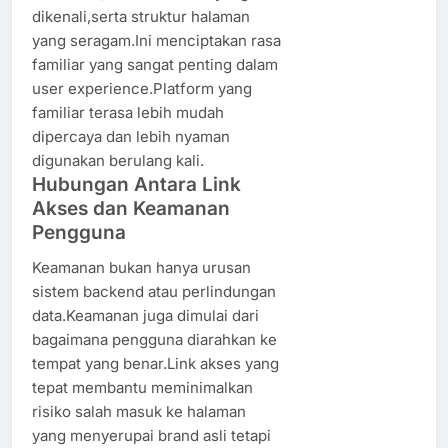
dikenali,serta struktur halaman
yang seragam.Ini menciptakan rasa
familiar yang sangat penting dalam
user experience.Platform yang
familiar terasa lebih mudah
dipercaya dan lebih nyaman
digunakan berulang kali.
Hubungan Antara Link
Akses dan Keamanan
Pengguna
Keamanan bukan hanya urusan
sistem backend atau perlindungan
data.Keamanan juga dimulai dari
bagaimana pengguna diarahkan ke
tempat yang benar.Link akses yang
tepat membantu meminimalkan
risiko salah masuk ke halaman
yang menyerupai brand asli tetapi