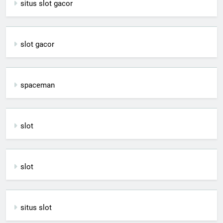
situs slot gacor
slot gacor
spaceman
slot
slot
situs slot