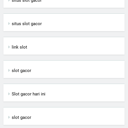
situs slot gacor
situs slot gacor
link slot
slot gacor
Slot gacor hari ini
slot gacor