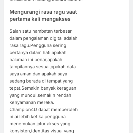
Mengurangi rasa ragu saat
pertama kali mengakses
Salah satu hambatan terbesar
dalam pengalaman digital adalah
rasa ragu.Pengguna sering
bertanya dalam hati,apakah
halaman ini benar,apakah
tampilannya sesuai,apakah data
saya aman,dan apakah saya
sedang berada di tempat yang
tepat.Semakin banyak keraguan
yang muncul,semakin rendah
kenyamanan mereka.
Champion4D dapat memperoleh
nilai lebih ketika pengguna
menemukan jalur akses yang
konsisten,identitas visual yang