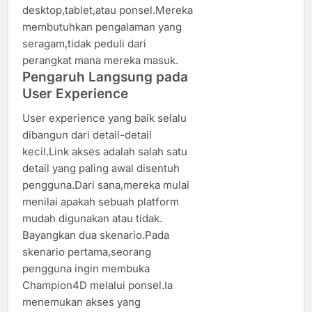
desktop,tablet,atau ponsel.Mereka
membutuhkan pengalaman yang
seragam,tidak peduli dari
perangkat mana mereka masuk.
Pengaruh Langsung pada
User Experience
User experience yang baik selalu
dibangun dari detail-detail
kecil.Link akses adalah salah satu
detail yang paling awal disentuh
pengguna.Dari sana,mereka mulai
menilai apakah sebuah platform
mudah digunakan atau tidak.
Bayangkan dua skenario.Pada
skenario pertama,seorang
pengguna ingin membuka
Champion4D melalui ponsel.Ia
menemukan akses yang