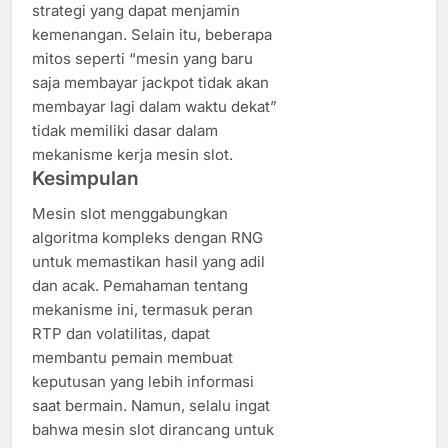
strategi yang dapat menjamin
kemenangan. Selain itu, beberapa
mitos seperti “mesin yang baru
saja membayar jackpot tidak akan
membayar lagi dalam waktu dekat”
tidak memiliki dasar dalam
mekanisme kerja mesin slot.
Kesimpulan
Mesin slot menggabungkan
algoritma kompleks dengan RNG
untuk memastikan hasil yang adil
dan acak. Pemahaman tentang
mekanisme ini, termasuk peran
RTP dan volatilitas, dapat
membantu pemain membuat
keputusan yang lebih informasi
saat bermain. Namun, selalu ingat
bahwa mesin slot dirancang untuk