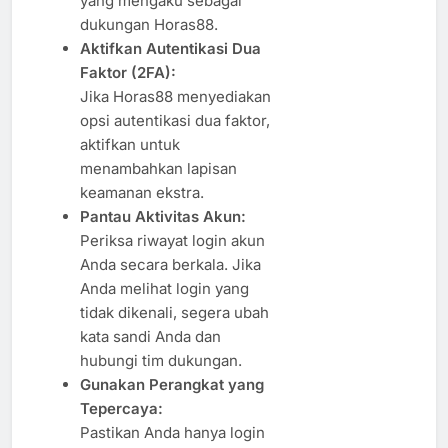
yang mengaku sebagai
dukungan Horas88.
Aktifkan Autentikasi Dua
Faktor (2FA):
Jika Horas88 menyediakan
opsi autentikasi dua faktor,
aktifkan untuk
menambahkan lapisan
keamanan ekstra.
Pantau Aktivitas Akun:
Periksa riwayat login akun
Anda secara berkala. Jika
Anda melihat login yang
tidak dikenali, segera ubah
kata sandi Anda dan
hubungi tim dukungan.
Gunakan Perangkat yang
Tepercaya:
Pastikan Anda hanya login