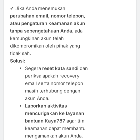
✔ Jika Anda menemukan
perubahan email, nomor telepon,
atau pengaturan keamanan akun
tanpa sepengetahuan Anda
, ada
kemungkinan akun telah
dikompromikan oleh pihak yang
tidak sah.
Solusi:
Segera
reset kata sandi
dan
periksa apakah recovery
email serta nomor telepon
masih terhubung dengan
akun Anda.
Laporkan aktivitas
mencurigakan ke layanan
bantuan Kaya787
agar tim
keamanan dapat membantu
mengamankan akun Anda.