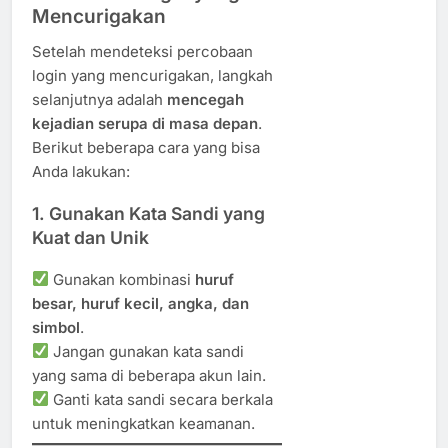
Mencurigakan
Setelah mendeteksi percobaan
login yang mencurigakan, langkah
selanjutnya adalah
mencegah
kejadian serupa di masa depan
.
Berikut beberapa cara yang bisa
Anda lakukan:
1. Gunakan Kata Sandi yang
Kuat dan Unik
Gunakan kombinasi
huruf
besar, huruf kecil, angka, dan
simbol
.
Jangan gunakan kata sandi
yang sama di beberapa akun lain.
Ganti kata sandi secara berkala
untuk meningkatkan keamanan.