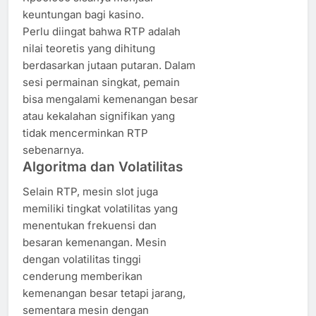
keuntungan bagi kasino.
Perlu diingat bahwa RTP adalah
nilai teoretis yang dihitung
berdasarkan jutaan putaran. Dalam
sesi permainan singkat, pemain
bisa mengalami kemenangan besar
atau kekalahan signifikan yang
tidak mencerminkan RTP
sebenarnya.
Algoritma dan Volatilitas
Selain RTP, mesin slot juga
memiliki tingkat volatilitas yang
menentukan frekuensi dan
besaran kemenangan. Mesin
dengan volatilitas tinggi
cenderung memberikan
kemenangan besar tetapi jarang,
sementara mesin dengan