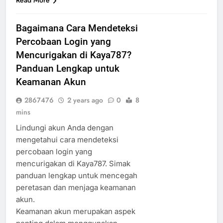
Bagaimana Cara Mendeteksi
Percobaan Login yang
Mencurigakan di Kaya787?
Panduan Lengkap untuk
Keamanan Akun
2867476
2 years ago
0
8
mins
Lindungi akun Anda dengan
mengetahui cara mendeteksi
percobaan login yang
mencurigakan di Kaya787. Simak
panduan lengkap untuk mencegah
peretasan dan menjaga keamanan
akun.
Keamanan akun merupakan aspek