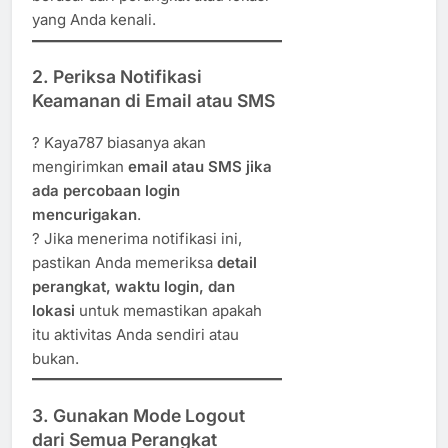
yang Anda kenali.
2. Periksa Notifikasi
Keamanan di Email atau SMS
? Kaya787 biasanya akan
mengirimkan
email atau SMS jika
ada percobaan login
mencurigakan
.
? Jika menerima notifikasi ini,
pastikan Anda memeriksa
detail
perangkat, waktu login, dan
lokasi
untuk memastikan apakah
itu aktivitas Anda sendiri atau
bukan.
3. Gunakan Mode Logout
dari Semua Perangkat