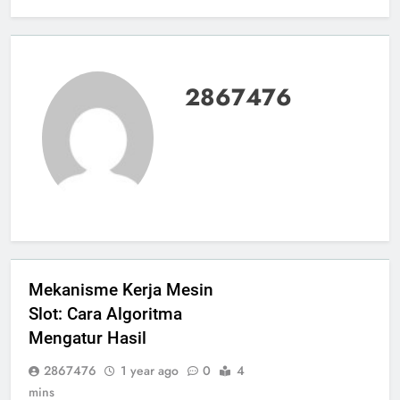
2867476
Mekanisme Kerja Mesin
Slot: Cara Algoritma
Mengatur Hasil
2867476
1 year ago
0
4
mins