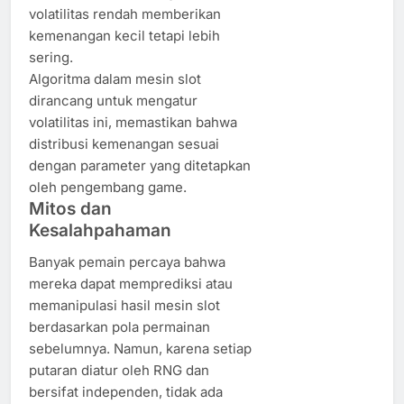
volatilitas rendah memberikan
kemenangan kecil tetapi lebih
sering.
Algoritma dalam mesin slot
dirancang untuk mengatur
volatilitas ini, memastikan bahwa
distribusi kemenangan sesuai
dengan parameter yang ditetapkan
oleh pengembang game.
Mitos dan
Kesalahpahaman
Banyak pemain percaya bahwa
mereka dapat memprediksi atau
memanipulasi hasil mesin slot
berdasarkan pola permainan
sebelumnya. Namun, karena setiap
putaran diatur oleh RNG dan
bersifat independen, tidak ada