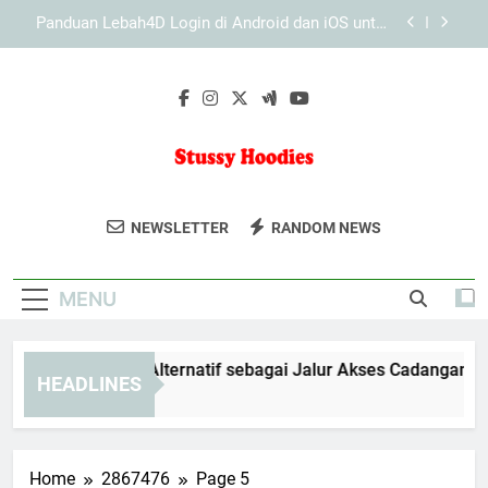
Skip
Daftar Edwinslot Terbaru dengan Tampilan yang
to
Lebih Responsif untuk Pengguna Baru
content
Daftar Lebah4D Terbaru dengan Tampilan yang
Mudah Diakses untuk Pengguna Baru
EDWINSLOT Link Alternatif sebagai Jalur Akses
Cadangan yang Lebih Praktis
Panduan Lebah4D Login di Android dan iOS untuk
Akses Mobile yang Aman dan Praktis
Stussy Hoodies
Tampil Gaya Dengan Koleksi Hoodie
Daftar Edwinslot Terbaru dengan Tampilan yang
NEWSLETTER
RANDOM NEWS
Lebih Responsif untuk Pengguna Baru
Dari Stussy Hoodies. Desain Keren Yang
Daftar Lebah4D Terbaru dengan Tampilan yang
Sesuai Dengan Gaya Anda.
Mudah Diakses untuk Pengguna Baru
MENU
WINSLOT Link Alternatif sebagai Jalur Akses Cadangan yang L
HEADLINES
onth Ago
Home
2867476
Page 5