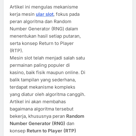
Artikel ini mengulas mekanisme
kerja mesin
ular slot
, fokus pada
peran algoritma dan Random
Number Generator (RNG) dalam
menentukan hasil setiap putaran,
serta konsep Return to Player
(RTP).
Mesin slot telah menjadi salah satu
permainan paling populer di
kasino, baik fisik maupun online. Di
balik tampilan yang sederhana,
terdapat mekanisme kompleks
yang diatur oleh algoritma canggih.
Artikel ini akan membahas
bagaimana algoritma tersebut
bekerja, khususnya peran
Random
Number Generator (RNG)
dan
konsep
Return to Player (RTP)