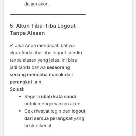
dalam akun.
5. Akun Tiba-Tiba Logout
Tanpa Alasan
✔ Jika Anda mendapati bahwa
akun Anda tiba-tiba logout sendiri
tanpa alasan yang jelas, ini bisa
jadi tanda bahwa
seseorang
sedang mencoba masuk dari
perangkat lain
.
Solusi:
Segera
ubah kata sandi
untuk mengamankan akun.
Cek riwayat login dan
logout
dari semua perangkat
yang
tidak dikenal.