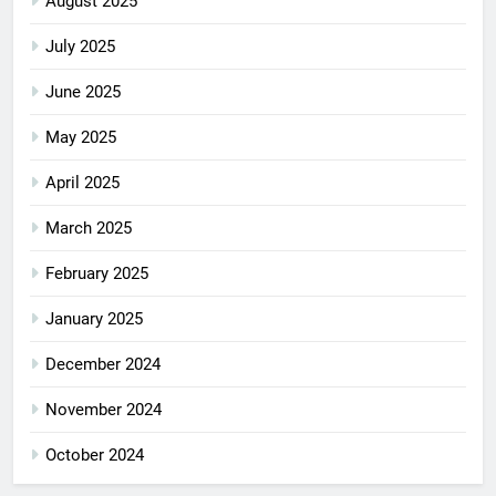
August 2025
July 2025
June 2025
May 2025
April 2025
March 2025
February 2025
January 2025
December 2024
November 2024
October 2024