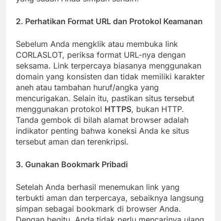
2. Perhatikan Format URL dan Protokol Keamanan
Sebelum Anda mengklik atau membuka link
CORLASLOT, periksa format URL-nya dengan
seksama. Link terpercaya biasanya menggunakan
domain yang konsisten dan tidak memiliki karakter
aneh atau tambahan huruf/angka yang
mencurigakan. Selain itu, pastikan situs tersebut
menggunakan protokol
HTTPS
, bukan HTTP.
Tanda gembok di bilah alamat browser adalah
indikator penting bahwa koneksi Anda ke situs
tersebut aman dan terenkripsi.
3. Gunakan Bookmark Pribadi
Setelah Anda berhasil menemukan link yang
terbukti aman dan terpercaya, sebaiknya langsung
simpan sebagai bookmark di browser Anda.
Dengan begitu, Anda tidak perlu mencarinya ulang