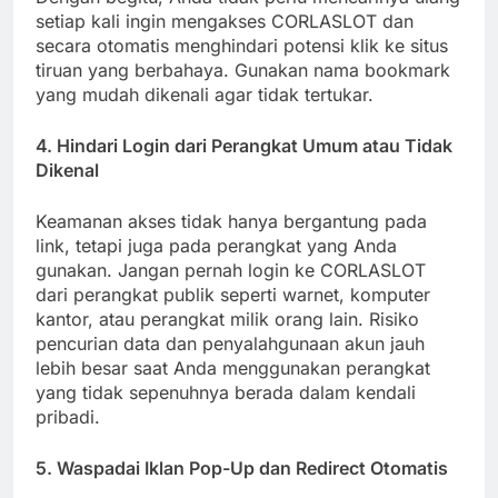
setiap kali ingin mengakses CORLASLOT dan
secara otomatis menghindari potensi klik ke situs
tiruan yang berbahaya. Gunakan nama bookmark
yang mudah dikenali agar tidak tertukar.
4. Hindari Login dari Perangkat Umum atau Tidak
Dikenal
Keamanan akses tidak hanya bergantung pada
link, tetapi juga pada perangkat yang Anda
gunakan. Jangan pernah login ke CORLASLOT
dari perangkat publik seperti warnet, komputer
kantor, atau perangkat milik orang lain. Risiko
pencurian data dan penyalahgunaan akun jauh
lebih besar saat Anda menggunakan perangkat
yang tidak sepenuhnya berada dalam kendali
pribadi.
5. Waspadai Iklan Pop-Up dan Redirect Otomatis