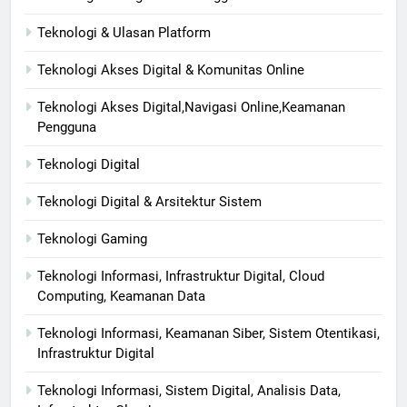
Teknologi & Ulasan Platform
Teknologi Akses Digital & Komunitas Online
Teknologi Akses Digital,Navigasi Online,Keamanan
Pengguna
Teknologi Digital
Teknologi Digital & Arsitektur Sistem
Teknologi Gaming
Teknologi Informasi, Infrastruktur Digital, Cloud
Computing, Keamanan Data
Teknologi Informasi, Keamanan Siber, Sistem Otentikasi,
Infrastruktur Digital
Teknologi Informasi, Sistem Digital, Analisis Data,