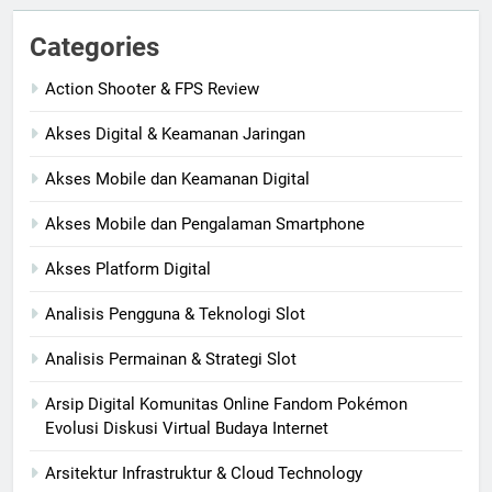
Categories
Action Shooter & FPS Review
Akses Digital & Keamanan Jaringan
Akses Mobile dan Keamanan Digital
Akses Mobile dan Pengalaman Smartphone
Akses Platform Digital
Analisis Pengguna & Teknologi Slot
Analisis Permainan & Strategi Slot
Arsip Digital Komunitas Online Fandom Pokémon
Evolusi Diskusi Virtual Budaya Internet
Arsitektur Infrastruktur & Cloud Technology