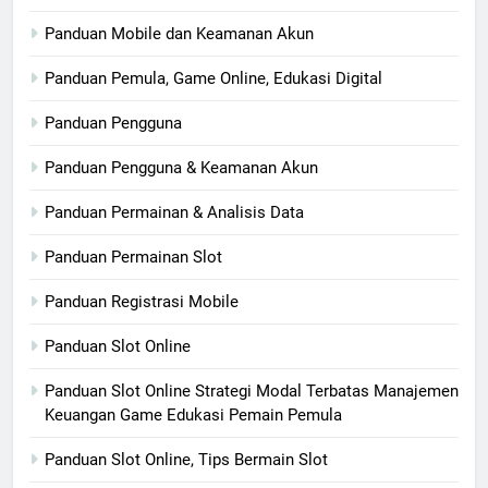
Panduan Mobile dan Keamanan Akun
Panduan Pemula, Game Online, Edukasi Digital
Panduan Pengguna
Panduan Pengguna & Keamanan Akun
Panduan Permainan & Analisis Data
Panduan Permainan Slot
Panduan Registrasi Mobile
Panduan Slot Online
Panduan Slot Online Strategi Modal Terbatas Manajemen
Keuangan Game Edukasi Pemain Pemula
Panduan Slot Online, Tips Bermain Slot