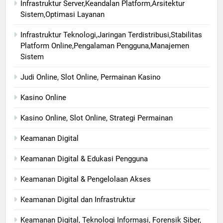
Infrastruktur Server,Keandalan Platform,Arsitektur
Sistem,Optimasi Layanan
Infrastruktur Teknologi,Jaringan Terdistribusi,Stabilitas
Platform Online,Pengalaman Pengguna,Manajemen
Sistem
Judi Online, Slot Online, Permainan Kasino
Kasino Online
Kasino Online, Slot Online, Strategi Permainan
Keamanan Digital
Keamanan Digital & Edukasi Pengguna
Keamanan Digital & Pengelolaan Akses
Keamanan Digital dan Infrastruktur
Keamanan Digital, Teknologi Informasi, Forensik Siber,