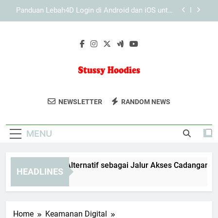
Skip
Daftar Edwinslot Terbaru dengan Tampilan yang
to
Lebih Responsif untuk Pengguna Baru
content
Daftar Lebah4D Terbaru dengan Tampilan yang
Mudah Diakses untuk Pengguna Baru
EDWINSLOT Link Alternatif sebagai Jalur Akses
Cadangan yang Lebih Praktis
Panduan Lebah4D Login di Android dan iOS untuk
Akses Mobile yang Aman dan Praktis
Stussy Hoodies
Tampil Gaya Dengan Koleksi Hoodie
Daftar Edwinslot Terbaru dengan Tampilan yang
NEWSLETTER
RANDOM NEWS
Lebih Responsif untuk Pengguna Baru
Dari Stussy Hoodies. Desain Keren Yang
Daftar Lebah4D Terbaru dengan Tampilan yang
Sesuai Dengan Gaya Anda.
Mudah Diakses untuk Pengguna Baru
MENU
WINSLOT Link Alternatif sebagai Jalur Akses Cadangan yang L
HEADLINES
Month Ago
Home
Keamanan Digital