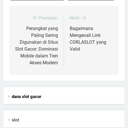
Previous:
Next:
Post
navigation
Perangkat yang
Bagaimana
Paling Sering
Mengenali Link
Digunakan di Situs
CORLASLOT yang
Slot Gacor: Dominasi
Valid
Mobile dalam Tren
Akses Modern
dana slot gacor
slot