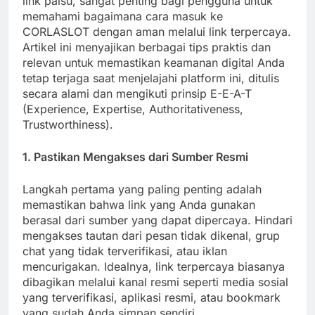
link palsu, sangat penting bagi pengguna untuk
memahami bagaimana cara masuk ke
CORLASLOT dengan aman melalui link terpercaya.
Artikel ini menyajikan berbagai tips praktis dan
relevan untuk memastikan keamanan digital Anda
tetap terjaga saat menjelajahi platform ini, ditulis
secara alami dan mengikuti prinsip E-E-A-T
(Experience, Expertise, Authoritativeness,
Trustworthiness).
1. Pastikan Mengakses dari Sumber Resmi
Langkah pertama yang paling penting adalah
memastikan bahwa link yang Anda gunakan
berasal dari sumber yang dapat dipercaya. Hindari
mengakses tautan dari pesan tidak dikenal, grup
chat yang tidak terverifikasi, atau iklan
mencurigakan. Idealnya, link terpercaya biasanya
dibagikan melalui kanal resmi seperti media sosial
yang terverifikasi, aplikasi resmi, atau bookmark
yang sudah Anda simpan sendiri.