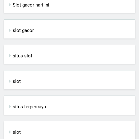
Slot gacor hari ini
slot gacor
situs slot
slot
situs terpercaya
slot