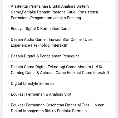
Arsitektur Permainan Digital,Analisis Sistem
Game,Perilaku Pemain Rasional,Studi Konsistensi
Permainan,Pengamatan Jangka Panjang
Budaya Digital & Komunitas Game
Desain Audio Game | Inovasi Slot Online | User
Experience | Teknologi Interaktif
Desain Digital & Pengalaman Pengguna
Desain Game Digital Teknologi Game Modern UI/UX
Gaming Grafis & Animasi Game Edukasi Game Interaktif
Digital Lifestyle & Trends
Edukasi Permainan & Analisis Slot
Edukasi Permainan Kesehatan Finansial Tips Hiburan
Digital Manajemen Risiko Perilaku Bermain