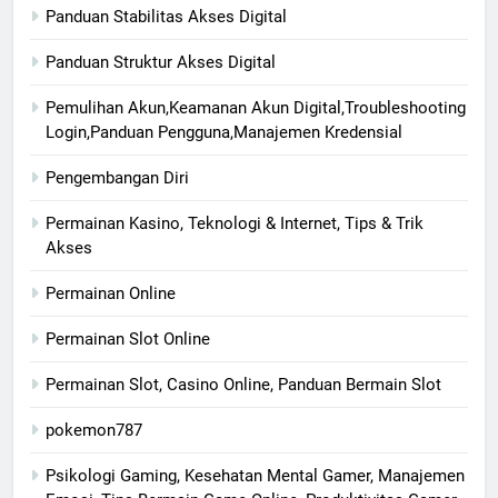
Panduan Stabilitas Akses Digital
Panduan Struktur Akses Digital
Pemulihan Akun,Keamanan Akun Digital,Troubleshooting
Login,Panduan Pengguna,Manajemen Kredensial
Pengembangan Diri
Permainan Kasino, Teknologi & Internet, Tips & Trik
Akses
Permainan Online
Permainan Slot Online
Permainan Slot, Casino Online, Panduan Bermain Slot
pokemon787
Psikologi Gaming, Kesehatan Mental Gamer, Manajemen