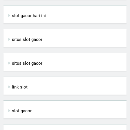
slot gacor hari ini
situs slot gacor
situs slot gacor
link slot
slot gacor