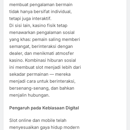
membuat pengalaman bermain
tidak hanya bersifat individual,
tetapi juga interaktif.
Di sisi lain, kasino fisik tetap
menawarkan pengalaman sosial
yang khas: pemain saling memberi
semangat, berinteraksi dengan
dealer, dan menikmati atmosfer
kasino. Kombinasi hiburan sosial
ini membuat slot menjadi lebih dari
sekadar permainan — mereka
menjadi cara untuk berinteraksi,
bersenang-senang, dan bahkan
menjalin hubungan.
Pengaruh pada Kebiasaan Digital
Slot online dan mobile telah
menyesuaikan gaya hidup modern