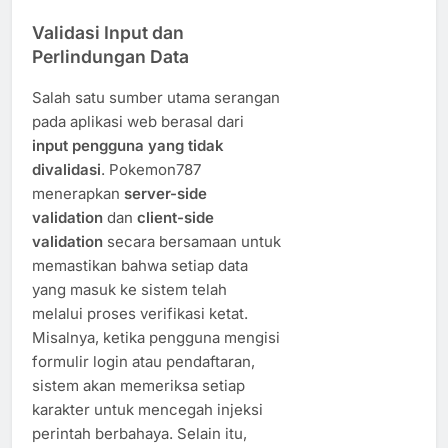
Validasi Input dan
Perlindungan Data
Salah satu sumber utama serangan
pada aplikasi web berasal dari
input pengguna yang tidak
divalidasi
. Pokemon787
menerapkan
server-side
validation
dan
client-side
validation
secara bersamaan untuk
memastikan bahwa setiap data
yang masuk ke sistem telah
melalui proses verifikasi ketat.
Misalnya, ketika pengguna mengisi
formulir login atau pendaftaran,
sistem akan memeriksa setiap
karakter untuk mencegah injeksi
perintah berbahaya. Selain itu,