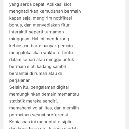
yang serba cepat. Aplikasi slot
menghadirkan kemudahan bermain
kapan saja, mengirim notifikasi
bonus, dan menyediakan fitur
interaktif seperti turnamen
mingguan. Hal ini mendorong
kebiasaan baru: banyak pemain
mengalokasikan waktu tertentu
dalam sehari atau minggu untuk
bermain slot, kadang sambil
bersantai di rumah atau di
perjalanan.
Selain itu, pengalaman digital
memungkinkan pemain memantau
statistik mereka sendiri,
memahami volatilitas, dan memilih
permainan sesuai preferensi.
Kebiasaan ini menuntut disiplin
dan kesadaran diri, karena mudah