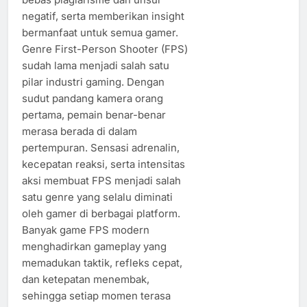
negatif, serta memberikan insight
bermanfaat untuk semua gamer.
Genre First-Person Shooter (FPS)
sudah lama menjadi salah satu
pilar industri gaming. Dengan
sudut pandang kamera orang
pertama, pemain benar-benar
merasa berada di dalam
pertempuran. Sensasi adrenalin,
kecepatan reaksi, serta intensitas
aksi membuat FPS menjadi salah
satu genre yang selalu diminati
oleh gamer di berbagai platform.
Banyak game FPS modern
menghadirkan gameplay yang
memadukan taktik, refleks cepat,
dan ketepatan menembak,
sehingga setiap momen terasa