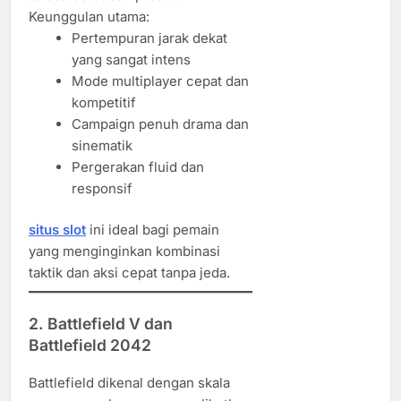
Keunggulan utama:
Pertempuran jarak dekat
yang sangat intens
Mode multiplayer cepat dan
kompetitif
Campaign penuh drama dan
sinematik
Pergerakan fluid dan
responsif
situs slot
ini ideal bagi pemain
yang menginginkan kombinasi
taktik dan aksi cepat tanpa jeda.
2. Battlefield V dan
Battlefield 2042
Battlefield dikenal dengan skala