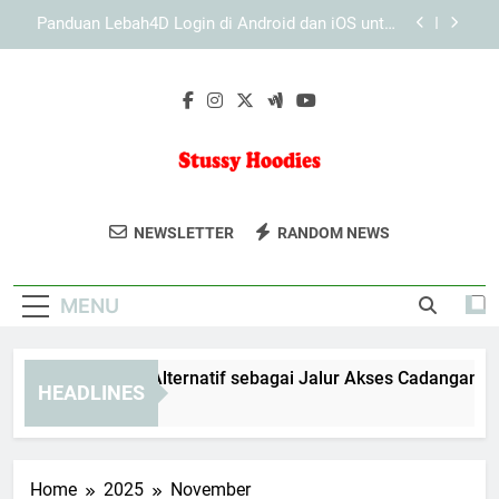
Skip
Daftar Edwinslot Terbaru dengan Tampilan yang
to
Lebih Responsif untuk Pengguna Baru
content
Daftar Lebah4D Terbaru dengan Tampilan yang
Mudah Diakses untuk Pengguna Baru
EDWINSLOT Link Alternatif sebagai Jalur Akses
Cadangan yang Lebih Praktis
Panduan Lebah4D Login di Android dan iOS untuk
Akses Mobile yang Aman dan Praktis
Stussy Hoodies
Tampil Gaya Dengan Koleksi Hoodie
Daftar Edwinslot Terbaru dengan Tampilan yang
NEWSLETTER
RANDOM NEWS
Lebih Responsif untuk Pengguna Baru
Dari Stussy Hoodies. Desain Keren Yang
Daftar Lebah4D Terbaru dengan Tampilan yang
Sesuai Dengan Gaya Anda.
Mudah Diakses untuk Pengguna Baru
MENU
WINSLOT Link Alternatif sebagai Jalur Akses Cadangan yang L
HEADLINES
onth Ago
Home
2025
November