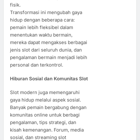
fisik.
Transformasi ini mengubah gaya
hidup dengan beberapa cara:
pemain lebih fleksibel dalam
menentukan waktu bermain,
mereka dapat mengakses berbagai
jenis slot dari seluruh dunia, dan
pengalaman bermain menjadi lebih
personal dan terkontrol.
Hiburan Sosial dan Komunitas Slot
Slot modern juga memengaruhi
gaya hidup melalui aspek sosial.
Banyak pemain bergabung dengan
komunitas online untuk berbagi
pengalaman, tips strategi, dan
kisah kemenangan. Forum, media
sosial, dan streaming slot