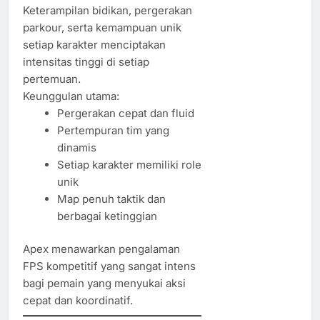
Keterampilan bidikan, pergerakan
parkour, serta kemampuan unik
setiap karakter menciptakan
intensitas tinggi di setiap
pertemuan.
Keunggulan utama:
Pergerakan cepat dan fluid
Pertempuran tim yang
dinamis
Setiap karakter memiliki role
unik
Map penuh taktik dan
berbagai ketinggian
Apex menawarkan pengalaman
FPS kompetitif yang sangat intens
bagi pemain yang menyukai aksi
cepat dan koordinatif.