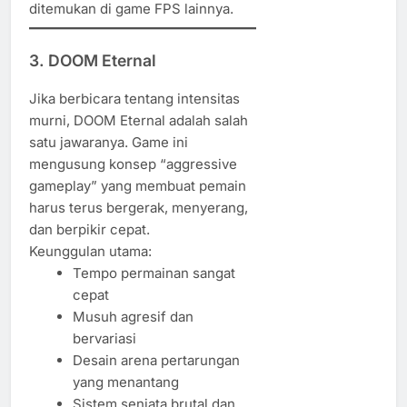
ditemukan di game FPS lainnya.
3. DOOM Eternal
Jika berbicara tentang intensitas
murni, DOOM Eternal adalah salah
satu jawaranya. Game ini
mengusung konsep “aggressive
gameplay” yang membuat pemain
harus terus bergerak, menyerang,
dan berpikir cepat.
Keunggulan utama:
Tempo permainan sangat
cepat
Musuh agresif dan
bervariasi
Desain arena pertarungan
yang menantang
Sistem senjata brutal dan