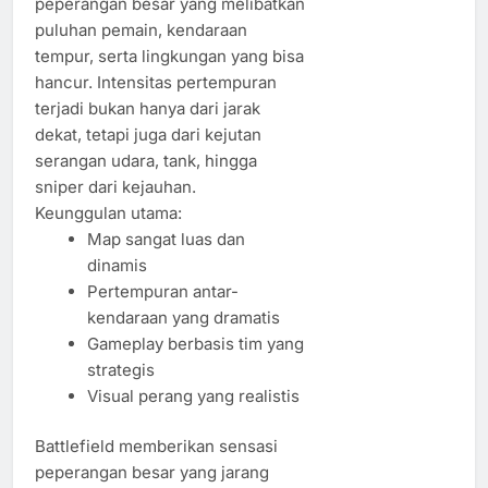
peperangan besar yang melibatkan
puluhan pemain, kendaraan
tempur, serta lingkungan yang bisa
hancur. Intensitas pertempuran
terjadi bukan hanya dari jarak
dekat, tetapi juga dari kejutan
serangan udara, tank, hingga
sniper dari kejauhan.
Keunggulan utama:
Map sangat luas dan
dinamis
Pertempuran antar-
kendaraan yang dramatis
Gameplay berbasis tim yang
strategis
Visual perang yang realistis
Battlefield memberikan sensasi
peperangan besar yang jarang