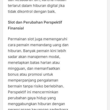
terlarut dalam hiburan digital jika
tidak dikontrol dengan baik.
Slot dan Perubahan Perspektif
Finansial
Permainan slot juga memengaruhi
cara pemain memandang uang dan
hiburan. Banyak pemain kini lebih
sadar akan manajemen modal,
menetapkan batas harian atau
mingguan, dan memanfaatkan
bonus atau promosi untuk
memperpanjang pengalaman
bermain tanpa risiko berlebihan.
Perspektif ini mencerminkan
perubahan gaya hidup yang
menggabungkan hiburan dengan
perencanaan keuangan sederhana.