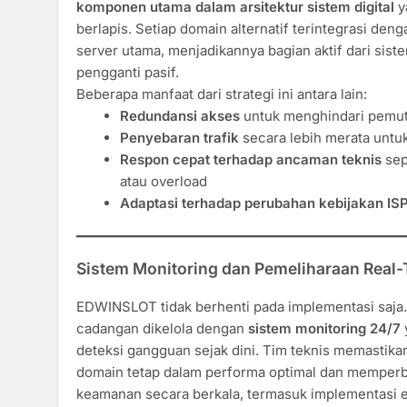
komponen utama dalam arsitektur sistem digital
y
berlapis. Setiap domain alternatif terintegrasi deng
server utama, menjadikannya bagian aktif dari sist
pengganti pasif.
Beberapa manfaat dari strategi ini antara lain:
Redundansi akses
untuk menghindari pemut
Penyebaran trafik
secara lebih merata untu
Respon cepat terhadap ancaman teknis
sep
atau overload
Adaptasi terhadap perubahan kebijakan ISP
Sistem Monitoring dan Pemeliharaan Real
EDWINSLOT tidak berhenti pada implementasi saja.
cadangan dikelola dengan
sistem monitoring 24/7
deteksi gangguan sejak dini. Tim teknis memastik
domain tetap dalam performa optimal dan memperb
keamanan secara berkala, termasuk implementasi e