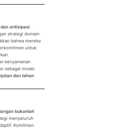
dan antisipasi
an strategi domain
jukkan bahwa mereka
berkomitmen untuk
lkan.
dan kenyamanan
si sebagai model
njutan dan tahan
dangan bukanlah
rategi menyeluruh
daptif. Komitmen