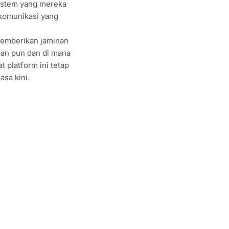
sistem yang mereka
 komunikasi yang
memberikan jaminan
an pun dan di mana
platform ini tetap
asa kini.