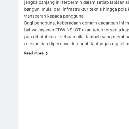
jangka panjang ini tercermin dalam setiap lapisan 
bangun, mulai dari infrastruktur teknis hingga pola
transparan kepada pengguna.
Bagi pengguna, keberadaan domain cadangan ini 
bahwa layanan EDWINSLOT akan tetap tersedia kap
pun dibutuhkan—sebuah nilai tambah yang membuat 
relevan dan dipercaya di tengah tantangan digital m
Read More