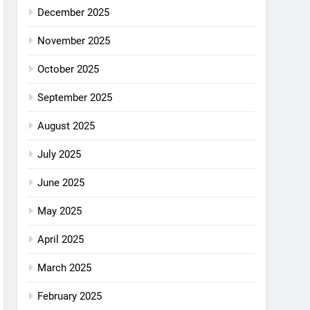
December 2025
November 2025
October 2025
September 2025
August 2025
July 2025
June 2025
May 2025
April 2025
March 2025
February 2025