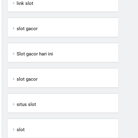
link slot
slot gacor
Slot gacor hari ini
slot gacor
situs slot
slot