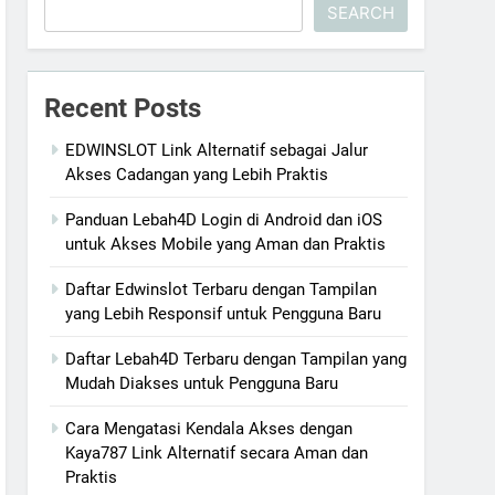
SEARCH
Recent Posts
EDWINSLOT Link Alternatif sebagai Jalur
Akses Cadangan yang Lebih Praktis
Panduan Lebah4D Login di Android dan iOS
untuk Akses Mobile yang Aman dan Praktis
Daftar Edwinslot Terbaru dengan Tampilan
yang Lebih Responsif untuk Pengguna Baru
Daftar Lebah4D Terbaru dengan Tampilan yang
Mudah Diakses untuk Pengguna Baru
Cara Mengatasi Kendala Akses dengan
Kaya787 Link Alternatif secara Aman dan
Praktis