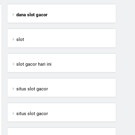
dana slot gacor
slot
slot gacor hari ini
situs slot gacor
situs slot gacor