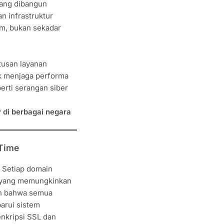
ang dibangun
an infrastruktur
em, bukan sekadar
usan layanan
k menjaga performa
erti serangan siber
 di berbagai negara
-Time
 Setiap domain
yang memungkinkan
an bahwa semua
arui sistem
nkripsi SSL dan