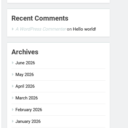
Recent Comments
A WordPress Commenter
on
Hello world!
Archives
June 2026
May 2026
April 2026
March 2026
February 2026
January 2026