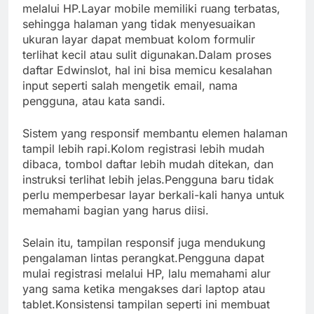
melalui HP.Layar mobile memiliki ruang terbatas,
sehingga halaman yang tidak menyesuaikan
ukuran layar dapat membuat kolom formulir
terlihat kecil atau sulit digunakan.Dalam proses
daftar Edwinslot, hal ini bisa memicu kesalahan
input seperti salah mengetik email, nama
pengguna, atau kata sandi.
Sistem yang responsif membantu elemen halaman
tampil lebih rapi.Kolom registrasi lebih mudah
dibaca, tombol daftar lebih mudah ditekan, dan
instruksi terlihat lebih jelas.Pengguna baru tidak
perlu memperbesar layar berkali-kali hanya untuk
memahami bagian yang harus diisi.
Selain itu, tampilan responsif juga mendukung
pengalaman lintas perangkat.Pengguna dapat
mulai registrasi melalui HP, lalu memahami alur
yang sama ketika mengakses dari laptop atau
tablet.Konsistensi tampilan seperti ini membuat