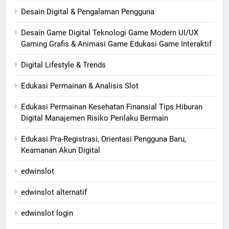
Desain Digital & Pengalaman Pengguna
Desain Game Digital Teknologi Game Modern UI/UX
Gaming Grafis & Animasi Game Edukasi Game Interaktif
Digital Lifestyle & Trends
Edukasi Permainan & Analisis Slot
Edukasi Permainan Kesehatan Finansial Tips Hiburan
Digital Manajemen Risiko Perilaku Bermain
Edukasi Pra-Registrasi, Orientasi Pengguna Baru,
Keamanan Akun Digital
edwinslot
edwinslot alternatif
edwinslot login