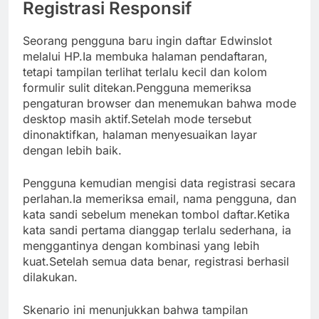
Registrasi Responsif
Seorang pengguna baru ingin daftar Edwinslot
melalui HP.Ia membuka halaman pendaftaran,
tetapi tampilan terlihat terlalu kecil dan kolom
formulir sulit ditekan.Pengguna memeriksa
pengaturan browser dan menemukan bahwa mode
desktop masih aktif.Setelah mode tersebut
dinonaktifkan, halaman menyesuaikan layar
dengan lebih baik.
Pengguna kemudian mengisi data registrasi secara
perlahan.Ia memeriksa email, nama pengguna, dan
kata sandi sebelum menekan tombol daftar.Ketika
kata sandi pertama dianggap terlalu sederhana, ia
menggantinya dengan kombinasi yang lebih
kuat.Setelah semua data benar, registrasi berhasil
dilakukan.
Skenario ini menunjukkan bahwa tampilan