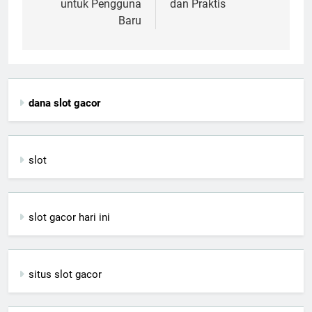
untuk Pengguna
dan Praktis
Baru
dana slot gacor
slot
slot gacor hari ini
situs slot gacor