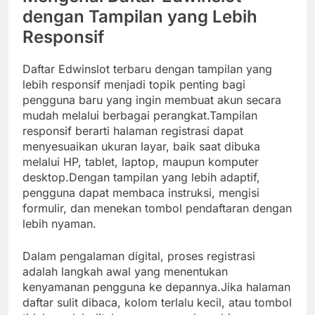
dengan Tampilan yang Lebih
Responsif
Daftar Edwinslot terbaru dengan tampilan yang
lebih responsif menjadi topik penting bagi
pengguna baru yang ingin membuat akun secara
mudah melalui berbagai perangkat.Tampilan
responsif berarti halaman registrasi dapat
menyesuaikan ukuran layar, baik saat dibuka
melalui HP, tablet, laptop, maupun komputer
desktop.Dengan tampilan yang lebih adaptif,
pengguna dapat membaca instruksi, mengisi
formulir, dan menekan tombol pendaftaran dengan
lebih nyaman.
Dalam pengalaman digital, proses registrasi
adalah langkah awal yang menentukan
kenyamanan pengguna ke depannya.Jika halaman
daftar sulit dibaca, kolom terlalu kecil, atau tombol