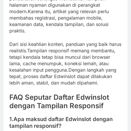
halaman nyaman digunakan di perangkat
modern.Karena itu, artikel yang relevan perlu
membahas registrasi, pengalaman mobile,
keamanan data, kendala tampilan, dan solusi
praktis.
Dari sisi keahlian konten, panduan yang baik harus
realistis.Tampilan responsif memang membantu,
tetapi kendala tetap bisa muncul dari browser
lama, cache menumpuk, koneksi lemah, atau
kesalahan input pengguna.Dengan langkah yang
tepat, proses daftar Edwinslot dapat dilakukan
lebih aman, stabil, dan mudah dipahami.
FAQ Seputar Daftar Edwinslot
dengan Tampilan Responsif
1.Apa maksud daftar Edwinslot dengan
tampilan responsif?