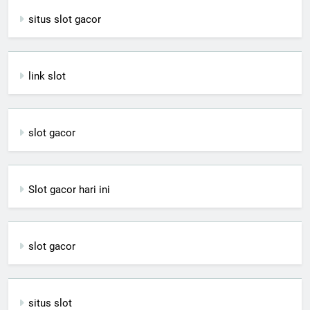
situs slot gacor
link slot
slot gacor
Slot gacor hari ini
slot gacor
situs slot