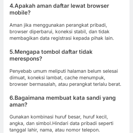
4.Apakah aman daftar lewat browser
mobile?
Aman jika menggunakan perangkat pribadi,
browser diperbarui, koneksi stabil, dan tidak
membagikan data registrasi kepada pihak lain.
5.Mengapa tombol daftar tidak
merespons?
Penyebab umum meliputi halaman belum selesai
dimuat, koneksi lambat, cache menumpuk,
browser bermasalah, atau perangkat terlalu berat.
6.Bagaimana membuat kata sandi yang
aman?
Gunakan kombinasi huruf besar, huruf kecil,
angka, dan simbol.Hindari data pribadi seperti
tanggal lahir, nama, atau nomor telepon.