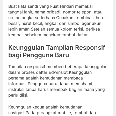
Buat kata sandi yang kuat.Hindari memakai
tanggal lahir, nama pribadi, nomor telepon, atau
urutan angka sederhana.Gunakan kombinasi huruf
besar, huruf kecil, angka, dan simbol agar akun
lebih aman.Setelah semua kolom terisi, periksa
kembali sebelum menekan tombol daftar.
Keunggulan Tampilan Responsif
bagi Pengguna Baru
Tampilan responsif memberi beberapa keunggulan
dalam proses daftar Edwinslot.Keunggulan
pertama adalah kemudahan membaca
informasi.Pengguna baru dapat memahami
instruksi tanpa harus menebak bagian mana yang
perlu diisi.
Keunggulan kedua adalah kemudahan
navigasi.Pada perangkat mobile, tombol dan