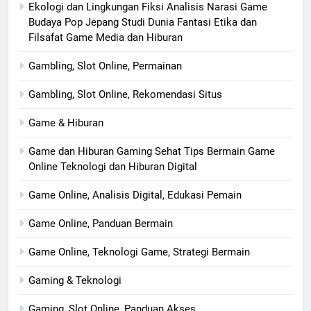
Ekologi dan Lingkungan Fiksi Analisis Narasi Game
Budaya Pop Jepang Studi Dunia Fantasi Etika dan
Filsafat Game Media dan Hiburan
Gambling, Slot Online, Permainan
Gambling, Slot Online, Rekomendasi Situs
Game & Hiburan
Game dan Hiburan Gaming Sehat Tips Bermain Game
Online Teknologi dan Hiburan Digital
Game Online, Analisis Digital, Edukasi Pemain
Game Online, Panduan Bermain
Game Online, Teknologi Game, Strategi Bermain
Gaming & Teknologi
Gaming, Slot Online, Panduan Akses