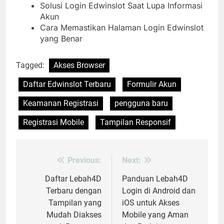
Solusi Login Edwinslot Saat Lupa Informasi
Akun
Cara Memastikan Halaman Login Edwinslot
yang Benar
Tagged:
Akses Browser
Daftar Edwinslot Terbaru
Formulir Akun
Keamanan Registrasi
pengguna baru
Registrasi Mobile
Tampilan Responsif
Previous:
Next:
Post
navigation
Daftar Lebah4D
Panduan Lebah4D
Terbaru dengan
Login di Android dan
Tampilan yang
iOS untuk Akses
Mudah Diakses
Mobile yang Aman