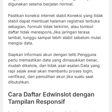
digunakan selama berjalan normal.
Pastikan koneksi internet stabil.Koneksi yang tidak
stabil dapat membuat halaman registrasi terbuka
sebagian, formulir tidak terkirim, atau tombol
daftar tidak merespons.Jika jaringan terasa
lambat, tunggu sampai lebih stabil sebelum mulai
mengisi data.
Siapkan informasi akun dengan teliti.Pengguna
perlu memastikan data yang dimasukkan benar,
mudah dikelola, dan tidak asal-asalan.Data yang
rapi sejak awal akan membantu proses login,
verifikasi, dan pemulihan akun jika suatu saat
dibutuhkan.
Cara Daftar Edwinslot dengan
Tampilan Responsif