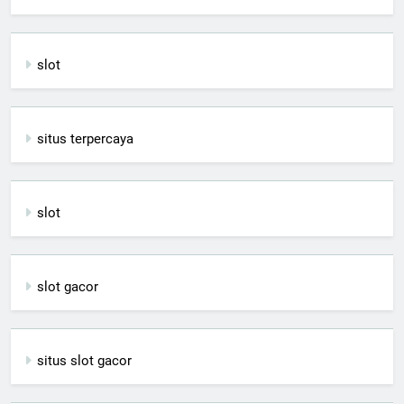
slot
situs terpercaya
slot
slot gacor
situs slot gacor